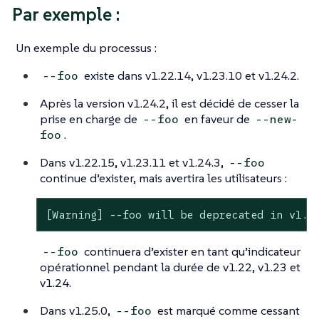
Par exemple :
Un exemple du processus :
existe dans v1.22.14, v1.23.10 et v1.24.2.
--foo
Après la version v1.24.2, il est décidé de cesser la
prise en charge de
en faveur de
--foo
--new-
.
foo
Dans v1.22.15, v1.23.11 et v1.24.3,
--foo
continue d’exister, mais avertira les utilisateurs :
[Warning] --foo will be deprecated in v1.2
continuera d’exister en tant qu’indicateur
--foo
opérationnel pendant la durée de v1.22, v1.23 et
v1.24.
Dans v1.25.0,
est marqué comme cessant
--foo