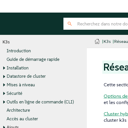
K3s
Réseau
K3s
Introduction
Guide de démarrage rapide
Rése
Installation
Datastore de cluster
Cette secti
Mises à niveau
Sécurité
Options de
Outils en ligne de commande (CLI)
et les conf
Architecture
Cluster hyb
Accès au cluster
cluster k3s
Ajouts