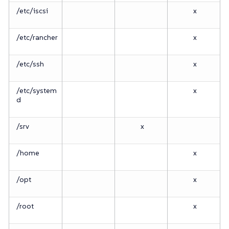
/etc/iscsi
x
/etc/rancher
x
/etc/ssh
x
/etc/system
x
d
/srv
x
/home
x
/opt
x
/root
x