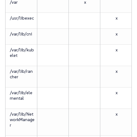
/var
x
/usr/libexec
x
/var/lib/cni
x
/var/lib/kub
x
elet
/var/lib/ran
x
cher
/var/lib/ele
x
mental
/var/lib/Net
x
workManage
r