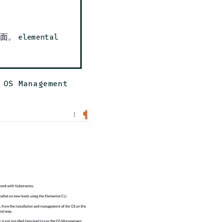
页面。
elemental
到
OS Management