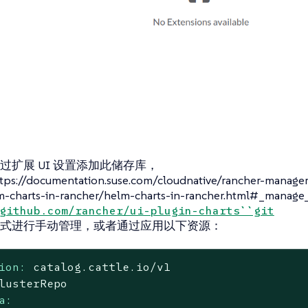
过扩展 UI 设置添加此储存库，
//documentation.suse.com/cloudnative/rancher-manager/l
-charts-in-rancher/helm-charts-in-rancher.html#_manage
github.com/rancher/ui-plugin-charts``git
式进行手动管理，或者通过应用以下资源：
ion:
catalog.cattle.io/v1
lusterRepo
a: