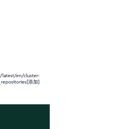
atest/en/cluster-
_repositories[添加]