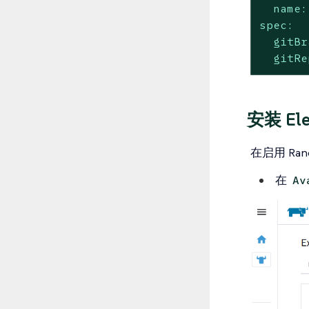
name:
spec:
gitBr
gitRe
安装 El
在启用 R
在
Av