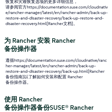
恢复和灾难恢复选项的更多详细信息，
请参阅官方https://documentation.suse.com/cloudnativ
e/rancher-manager/latest/en/rancher-admin/back-up-
restore-and-disaster-recovery/back-up-restore-and-
disaster-recovery.html[Rancher文档]。
为 Rancher 安装 Rancher
备份操作器
遵循https://documentation.suse.com/cloudnative/ranc
her-manager/latest/en/rancher-admin/back-up-
restore-and-disaster-recovery/back-up.html[Rancher
备份指南]以了解如何安装和配置 Rancher
备份操作器。
使用 Rancher
备份操作器备份SUSE® Rancher