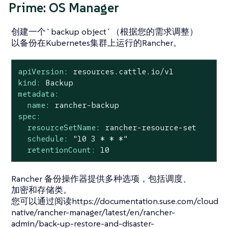
Prime: OS Manager
创建一个`backup object`（根据您的需求调整）
以备份在Kubernetes集群上运行的Rancher。
apiVersion:
resources.cattle.io/v1
kind:
Backup
metadata:
name:
rancher-backup
spec:
resourceSetName:
rancher-resource-set
schedule:
"10 3 * * *"
retentionCount:
10
Rancher 备份操作器提供多种选项，包括调度、
加密和存储类。
您可以通过阅读https://documentation.suse.com/cloud
native/rancher-manager/latest/en/rancher-
admin/back-up-restore-and-disaster-