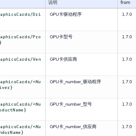
说明
from
GPU卡驱动程序
1.7.0
raphicsCards/Dri
GPU卡型号
1.7.0
raphicsCards/Pro
}
GPU卡供应商
1.7.0
raphicsCards/Ven
GPU卡_number_驱动程序
1.7.0
raphicsCards/
<Nu
iver}
GPU卡_number_型号
1.7.0
raphicsCards/
<Nu
oductName}
GPU卡_number_供应商
1.7.0
raphicsCards/
<Nu
ndorName}