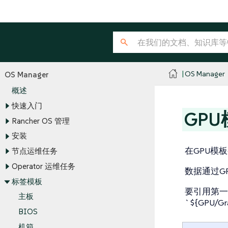
OS Manager
OS Manager
概述
快速入门
GP
Rancher OS 管理
安装
在GPU模
节点运维任务
Operator 运维任务
数据通过GPU
标签模板
要引用第一
主板
`${GPU/Gr
BIOS
机箱