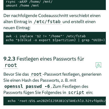
rsync -aAXP /home/ /mnt/

umount /home /mnt
Der nachfolgende Codeausschnitt verschiebt einen
alten Eintrag in
und erstellt einen
/etc/fstab
neuen Eintrag:
awk -i inplace '$2 != "/home"' /etc/fstab

echo "$(blkid -o export ${partition} | grep ^UUID=) /
9.2.3
Festlegen eines Passworts für
root
Bevor Sie das
-Passwort festlegen, generieren
root
Sie einen Hash des Passworts, z. B. mit
. Zum Festlegen des
openssl passwd -6
Passworts fügen Sie Folgendes in
ein:
script
 echo 'root:$5$.wn2BZHlEJ5R3B1C$TAHEchlU.h2tvfOpOki54