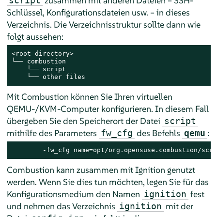
zusammen mit anderen Dateien – SSH-
script
Schlüssel, Konfigurationsdateien usw. – in dieses
Verzeichnis. Die Verzeichnisstruktur sollte dann wie
folgt aussehen:
<root directory>

└── combustion

    └── script

    └── other files
Mit Combustion können Sie Ihren virtuellen
QEMU-/KVM-Computer konfigurieren. In diesem Fall
übergeben Sie den Speicherort der Datei
script
mithilfe des Parameters
des Befehls
:
fw_cfg
qemu
	-fw_cfg name=opt/org.opensuse.combustion/scr
Combustion kann zusammen mit Ignition genutzt
werden. Wenn Sie dies tun möchten, legen Sie für das
Konfigurationsmedium den Namen
fest
ignition
und nehmen das Verzeichnis
mit der
ignition