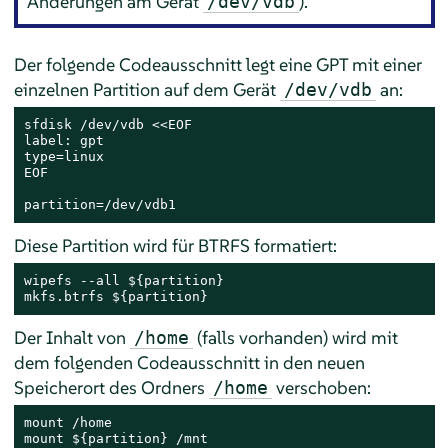
Änderungen am Gerät
).
/dev/vdb
Der folgende Codeausschnitt legt eine GPT mit einer
einzelnen Partition auf dem Gerät
an:
/dev/vdb
sfdisk /dev/vdb <<EOF

label: gpt

type=linux

EOF 

partition=/dev/vdb1
Diese Partition wird für BTRFS formatiert:
wipefs --all ${partition}

mkfs.btrfs ${partition}
Der Inhalt von
(falls vorhanden) wird mit
/home
dem folgenden Codeausschnitt in den neuen
Speicherort des Ordners
verschoben:
/home
mount /home

mount ${partition} /mnt 
