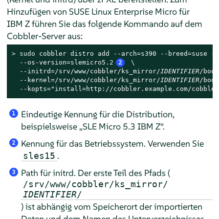
Hinzufügen von
SUSE Linux Enterprise Micro
für
IBM Z führen Sie das folgende Kommando auf dem
Cobbler-Server aus:
> 
sudo
 cobbler distro add --arch=s390 --breed=suse --
  --os-version=
slemicro5.2
2
 \

  --initrd=/srv/www/cobbler/ks_mirror/
IDENTIFIER
/boot
  --kernel=/srv/www/cobbler/ks_mirror/
IDENTIFIER
/boot
  --kopts="install=http://cobbler.example.com/cobbler
Eindeutige Kennung für die Distribution,
1
beispielsweise
„
SLE Micro
5.3
IBM Z
“
.
Kennung für das Betriebssystem. Verwenden Sie
2
.
sles15
Path für initrd. Der erste Teil des Pfads (
3
/srv/www/cobbler/ks_mirror/
IDENTIFIER
/
) ist abhängig vom Speicherort der importierten
Daten und dem Namen des Unterverzeichnisses,