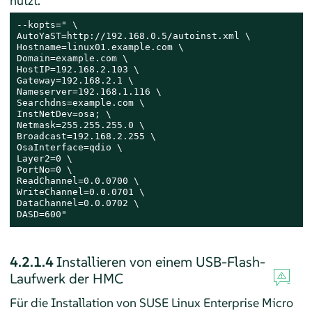
nutzt.
--kopts=" \

AutoYaST=http://192.168.0.5/autoinst.xml \

Hostname=linux01.example.com \

Domain=example.com \

HostIP=192.168.2.103 \

Gateway=192.168.2.1 \

Nameserver=192.168.1.116 \

Searchdns=example.com \

InstNetDev=osa; \

Netmask=255.255.255.0 \

Broadcast=192.168.2.255 \

OsaInterface=qdio \

Layer2=0 \

PortNo=0 \

ReadChannel=0.0.0700 \

WriteChannel=0.0.0701 \

DataChannel=0.0.0702 \

DASD=600"
4.2.1.4
Installieren von einem USB-Flash-
Laufwerk der HMC
Für die Installation von
SUSE Linux Enterprise Micro