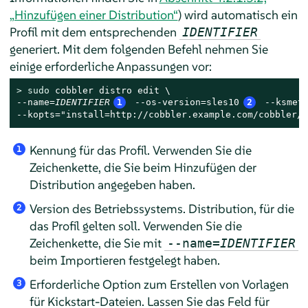
„Hinzufügen einer Distribution“
) wird automatisch ein
Profil mit dem entsprechenden
IDENTIFIER
generiert. Mit dem folgenden Befehl nehmen Sie
einige erforderliche Anpassungen vor:
> 
sudo
 cobbler distro edit \

--name=
IDENTIFIER
1
 --os-version=sles10
2
 --ksmet
--kopts="install=http://cobbler.example.com/cobbler/k
Kennung für das Profil. Verwenden Sie die
1
Zeichenkette, die Sie beim Hinzufügen der
Distribution angegeben haben.
Version des Betriebssystems. Distribution, für die
2
das Profil gelten soll. Verwenden Sie die
Zeichenkette, die Sie mit
--name=
IDENTIFIER
beim Importieren festgelegt haben.
Erforderliche Option zum Erstellen von Vorlagen
3
für Kickstart-Dateien. Lassen Sie das Feld für