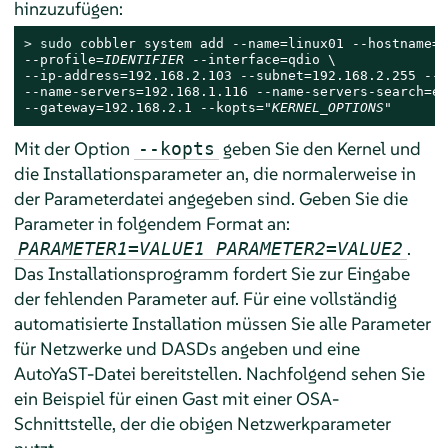
hinzuzufügen:
> 
sudo
 cobbler system add --name=linux01 --hostname=l
--profile=
IDENTIFIER
 --interface=qdio \

--ip-address=192.168.2.103 --subnet=192.168.2.255 --n
--name-servers=192.168.1.116 --name-servers-search=ex
--gateway=192.168.2.1 --kopts="
KERNEL_OPTIONS
"
Mit der Option
geben Sie den Kernel und
--kopts
die Installationsparameter an, die normalerweise in
der Parameterdatei angegeben sind. Geben Sie die
Parameter in folgendem Format an:
.
PARAMETER1=VALUE1 PARAMETER2=VALUE2
Das Installationsprogramm fordert Sie zur Eingabe
der fehlenden Parameter auf. Für eine vollständig
automatisierte Installation müssen Sie alle Parameter
für Netzwerke und DASDs angeben und eine
AutoYaST-Datei bereitstellen. Nachfolgend sehen Sie
ein Beispiel für einen Gast mit einer OSA-
Schnittstelle, der die obigen Netzwerkparameter