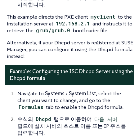
시작합니다.
This example directs the PXE client
myclient
to the
installation server at
192.168.2.1
and instructs it to
retrieve the
grub/grub.0
bootloader file.
Alternatively, if your Dhcpd server is registered at SUSE
Manager, you can configure it using the Dhcpd formula
instead:
Example: Configuring the ISC Dhcpd Server using the
Dhcpd formula
Navigate to
Systems
System List
, select the
client you want to change, and go to the
Formulas
tab to enable the Dhcpd formula.
수식의
Dhcpd
탭으로 이동하여
다음 서버
필드에 설치 서버의 호스트 이름 또는 IP 주소를
입력합니다.