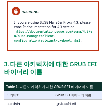
If you are using SUSE Manager Proxy 4.3, please
consult documentation for 4.3 version
https://documentation.suse.com/suma/4.3/e
n/suse-manager/client-
configuration/autoinst-pxeboot.html
.
3. 다른 아키텍처에 대한 GRUB EFI
바이너리 이름
Table 1. 다른 아키텍처에 대한 GRUB EFI 바이너리 이름
아키텍처
GRUB EFI 바이너리 이름
aarch64
grubaa64.efi