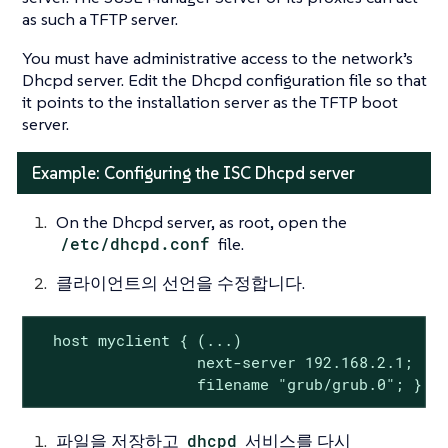
as such a TFTP server.
You must have administrative access to the network’s
Dhcpd server. Edit the Dhcpd configuration file so that
it points to the installation server as the TFTP boot
server.
Example: Configuring the ISC Dhcpd server
On the Dhcpd server, as root, open the
/etc/dhcpd.conf
file.
클라이언트의 선언을 수정합니다.
  host myclient { (...)

                  next-server 192.168.2.1;

                  filename "grub/grub.0"; }
파일을 저장하고
dhcpd
서비스를 다시