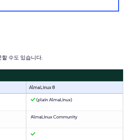
못할 수도 있습니다.
AlmaLinux 8
(plain AlmaLinux)
AlmaLinux Community