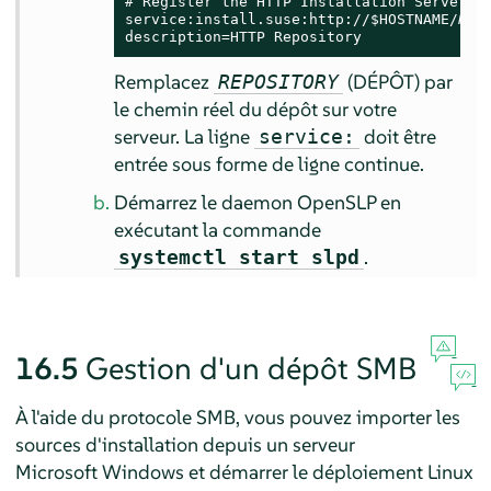
# Register the HTTP Installation Server

service:install.suse:http://$HOSTNAME/
REP
description=HTTP Repository
Remplacez
(DÉPÔT) par
REPOSITORY
le chemin réel du dépôt sur votre
serveur. La ligne
doit être
service:
entrée sous forme de ligne continue.
Démarrez le daemon OpenSLP en
exécutant la commande
.
systemctl start slpd
16.5
Gestion d'un dépôt SMB
À l'aide du protocole SMB, vous pouvez importer les
sources d'installation depuis un serveur
Microsoft Windows et démarrer le déploiement Linux