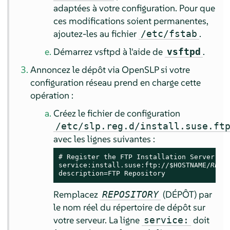
adaptées à votre configuration. Pour que
ces modifications soient permanentes,
ajoutez-les au fichier
.
/etc/fstab
Démarrez vsftpd à l'aide de
.
vsftpd
Annoncez le dépôt via OpenSLP si votre
configuration réseau prend en charge cette
opération :
Créez le fichier de configuration
/etc/slp.reg.d/install.suse.ft
avec les lignes suivantes :
# Register the FTP Installation Server

service:install.suse:ftp://$HOSTNAME/
REPO
description=FTP Repository
Remplacez
(DÉPÔT) par
REPOSITORY
le nom réel du répertoire de dépôt sur
votre serveur. La ligne
doit
service: