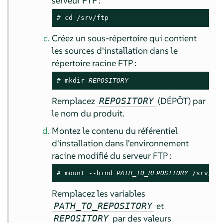
serveur FTP :
# 
cd 
/srv/ftp
Créez un sous-répertoire qui contient
les sources d'installation dans le
répertoire racine FTP :
# 
mkdir 
REPOSITORY
Remplacez
(DÉPÔT) par
REPOSITORY
le nom du produit.
Montez le contenu du référentiel
d'installation dans l'environnement
racine modifié du serveur FTP :
# 
mount --bind 
PATH_TO_REPOSITORY
 /srv/ft
Remplacez les variables
et
PATH_TO_REPOSITORY
par des valeurs
REPOSITORY