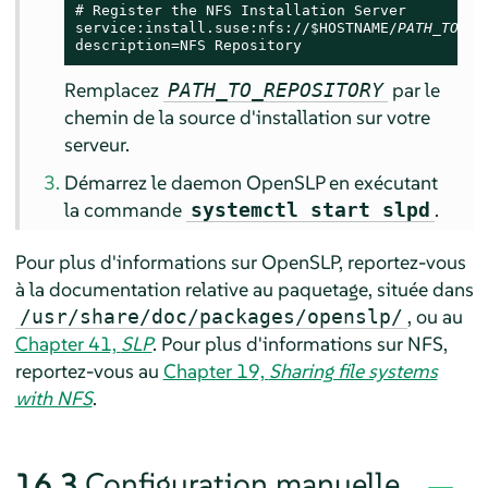
# Register the NFS Installation Server

service:install.suse:nfs://$HOSTNAME/
PATH_TO_RE
description=NFS Repository
Remplacez
par le
PATH_TO_REPOSITORY
chemin de la source d'installation sur votre
serveur.
Démarrez le daemon OpenSLP en exécutant
la commande
.
systemctl start slpd
Pour plus d'informations sur OpenSLP, reportez-vous
à la documentation relative au paquetage, située dans
, ou au
/usr/share/doc/packages/openslp/
Chapter 41,
SLP
. Pour plus d'informations sur NFS,
reportez-vous au
Chapter 19,
Sharing file systems
with NFS
.
16.3
Configuration manuelle