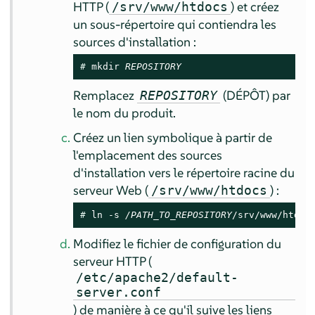
HTTP (
) et créez
/srv/www/htdocs
un sous-répertoire qui contiendra les
sources d'installation :
# 
mkdir 
REPOSITORY
Remplacez
(DÉPÔT) par
REPOSITORY
le nom du produit.
Créez un lien symbolique à partir de
l'emplacement des sources
d'installation vers le répertoire racine du
serveur Web (
) :
/srv/www/htdocs
# 
ln -s 
/PATH_TO_REPOSITORY
/srv/www/htdoc
Modifiez le fichier de configuration du
serveur HTTP (
/etc/apache2/default-
server.conf
) de manière à ce qu'il suive les liens