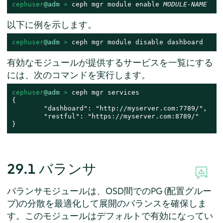
cephuser
@adm
 > 
ceph mgr module enable 
MODULE-NAME
以下に例を示します。
cephuser
@adm
 > 
ceph mgr module disable dashboard
有効なモジュールが提供するサービスを一覧にする
には、次のコマンドを実行します。
cephuser
@adm
 > 
ceph mgr services

{

        "dashboard": "http://myserver.com:7789/",

        "restful": "https://myserver.com:8789/"

}
29.1
バランサ
バランサモジュールは、OSD間でのPG (配置グルー
プ)の分散を最適化して展開のバランスを確保しま
す。このモジュールはデフォルトで有効になってい