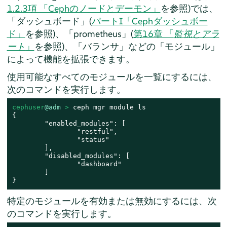
1.2.3項 「Cephのノードとデーモン」
を参照)では、
「ダッシュボード」(
パートI「Cephダッシュボー
ド」
を参照)、「prometheus」(
第16章 「
監視とアラ
ート
」
を参照)、「バランサ」などの「モジュール」
によって機能を拡張できます。
使用可能なすべてのモジュールを一覧にするには、
次のコマンドを実行します。
cephuser
@adm
 > 
ceph mgr module ls

{

        "enabled_modules": [

                "restful",

                "status"

        ],

        "disabled_modules": [

                "dashboard"

        ]

}
特定のモジュールを有効または無効にするには、次
のコマンドを実行します。