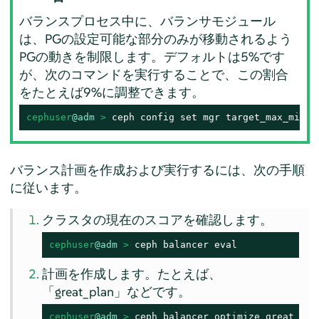
バランスプロセス中に、バランサモジュール
は、PGの設定可能な部分のみが移動されるよう
PGの動きを制限します。デフォルトは5%です
が、次のコマンドを実行することで、この割合
をたとえば9%に調整できます。
cephuser
@adm
 > 
ceph config set mgr target_max_mispl
バランス計画を作成および実行するには、次の手順
に従います。
クラスタの現在のスコアを確認します。
cephuser
@adm
 > 
ceph balancer eval
計画を作成します。たとえば、
「great_plan」などです。
cephuser
@adm
 > 
ceph balancer optimize great_pla