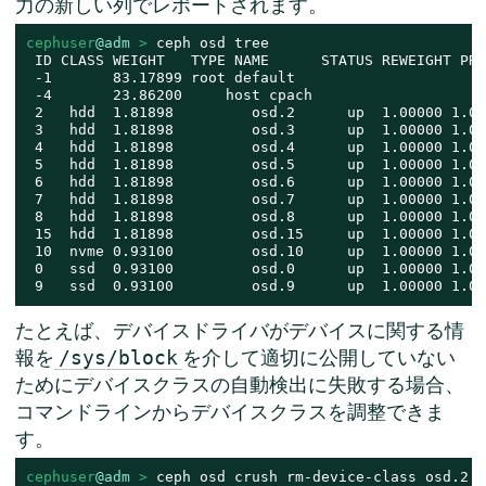
力の新しい列でレポートされます。
cephuser
@adm
 > 
ceph osd tree

 ID CLASS WEIGHT   TYPE NAME      STATUS REWEIGHT PRI
 -1       83.17899 root default

 -4       23.86200     host cpach

 2   hdd  1.81898         osd.2      up  1.00000 1.000
 3   hdd  1.81898         osd.3      up  1.00000 1.000
 4   hdd  1.81898         osd.4      up  1.00000 1.000
 5   hdd  1.81898         osd.5      up  1.00000 1.000
 6   hdd  1.81898         osd.6      up  1.00000 1.000
 7   hdd  1.81898         osd.7      up  1.00000 1.000
 8   hdd  1.81898         osd.8      up  1.00000 1.000
 15  hdd  1.81898         osd.15     up  1.00000 1.000
 10  nvme 0.93100         osd.10     up  1.00000 1.000
 0   ssd  0.93100         osd.0      up  1.00000 1.000
 9   ssd  0.93100         osd.9      up  1.00000 1.00
たとえば、デバイスドライバがデバイスに関する情
報を
を介して適切に公開していない
/sys/block
ためにデバイスクラスの自動検出に失敗する場合、
コマンドラインからデバイスクラスを調整できま
す。
cephuser
@adm
 > 
ceph osd crush rm-device-class osd.2 o