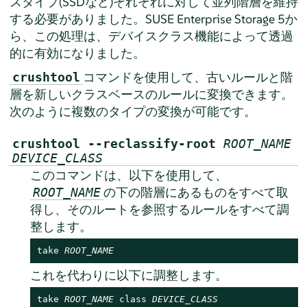
スタイプ(SSDなど)それぞれに対して並列階層を維持
する必要がありました。SUSE Enterprise Storage 5か
ら、この処理は、デバイスクラス機能によって透過
的に有効になりました。
コマンドを使用して、古いルールと階
crushtool
層を新しいクラスベースのルールに変換できます。
次のように複数のタイプの変換が可能です。
crushtool --reclassify-root
ROOT_NAME
DEVICE_CLASS
このコマンドは、以下を使用して、
の下の階層にあるものをすべて取
ROOT_NAME
得し、そのルートを参照するルールをすべて調
整します。
take 
ROOT_NAME
これを代わりに以下に調整します。
take 
ROOT_NAME
 class 
DEVICE_CLASS