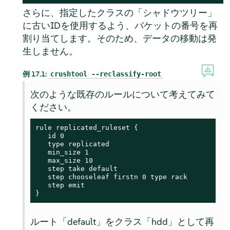
さらに、指定したクラスの「シャドウツリー」
に古いIDを使用するよう、バケットの番号を再
割り当てします。そのため、データの移動は発
生しません。
例 17.1:
crushtool --reclassify-root
次のような既存のルールについて考えてみて
ください。
rule replicated_ruleset {

   id 0

   type replicated

   min_size 1

   max_size 10

   step take default

   step chooseleaf firstn 0 type rack

   step emit

}
ルート「default」をクラス「hdd」として再