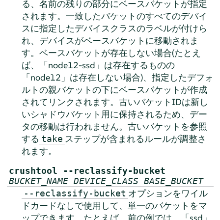
る、名前の残りの部分にベースバケットが指定
されます。一致したバケットのすべてのデバイ
スに指定したデバイスクラスのラベルが付けら
れ、デバイスがベースバケットに移動されま
す。ベースバケットが存在しない場合(たとえ
ば、「node12-ssd」は存在するものの
「node12」は存在しない場合)、指定したデフォ
ルトの親バケットの下にベースバケットが作成
されてリンクされます。古いバケットIDは新し
いシャドウバケット用に保持されるため、デー
タの移動は行われません。古いバケットを参照
する
ステップが含まれるルールが調整さ
take
れます。
crushtool --reclassify-bucket
BUCKET_NAME
DEVICE_CLASS
BASE_BUCKET
オプションをワイル
--reclassify-bucket
ドカードなしで使用して、単一のバケットをマ
ップできます。たとえば、前の例では、「ssd」