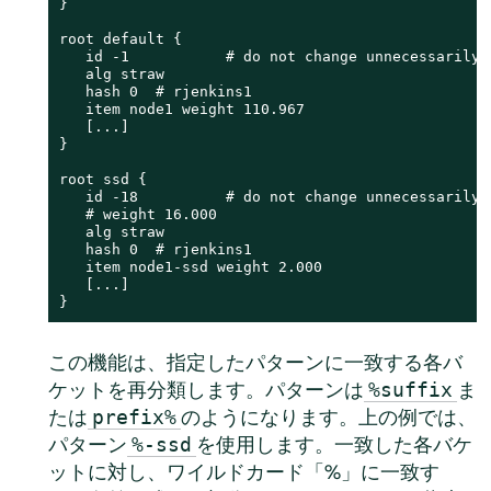
}

root default {

   id -1           # do not change unnecessarily

   alg straw

   hash 0  # rjenkins1

   item node1 weight 110.967

   [...]

}

root ssd {

   id -18          # do not change unnecessarily

   # weight 16.000

   alg straw

   hash 0  # rjenkins1

   item node1-ssd weight 2.000

   [...]

}
この機能は、指定したパターンに一致する各バ
ケットを再分類します。パターンは
ま
%suffix
たは
のようになります。上の例では、
prefix%
パターン
を使用します。一致した各バケ
%-ssd
ットに対し、ワイルドカード「%」に一致す