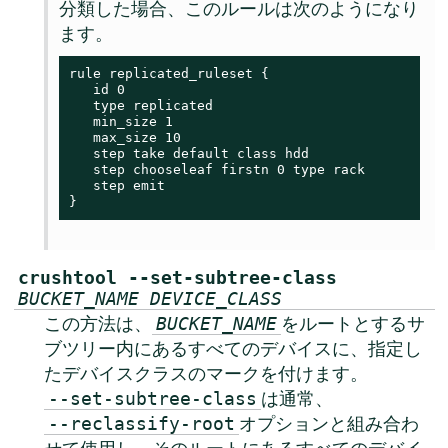
分類した場合、このルールは次のようになり
ます。
rule replicated_ruleset {

   id 0

   type replicated

   min_size 1

   max_size 10

   step take default class hdd

   step chooseleaf firstn 0 type rack

   step emit

}
crushtool --set-subtree-class
BUCKET_NAME
DEVICE_CLASS
この方法は、
をルートとするサ
BUCKET_NAME
ブツリー内にあるすべてのデバイスに、指定し
たデバイスクラスのマークを付けます。
は通常、
--set-subtree-class
オプションと組み合わ
--reclassify-root