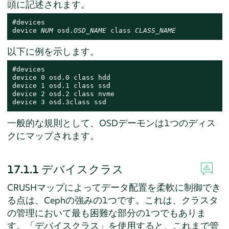
頭に記述されます。
#devices

device 
NUM
 osd.
OSD_NAME
 class 
CLASS_NAME
以下に例を示します。
#devices

device 0 osd.0 class hdd

device 1 osd.1 class ssd

device 2 osd.2 class nvme

device 3 osd.3class ssd
一般的な規則として、OSDデーモンは1つのディス
クにマップされます。
17.1.1
デバイスクラス
CRUSHマップによってデータ配置を柔軟に制御でき
る点は、Cephの強みの1つです。これは、クラスタ
の管理において最も困難な部分の1つでもありま
す。「デバイスクラス」
を使用すると、これまで管