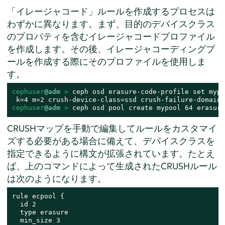
「イレージャコード」ルールを作成するプロセスは
わずかに異なります。
まず、目的のデバイスクラス
のプロパティを含むイレージャコードプロファイル
を作成します。その後、イレージャコーディングプ
ールを作成する際にそのプロファイルを使用しま
す。
cephuser
@adm
 > 
ceph osd erasure-code-profile set mypr
cephuser
@adm
 > 
ceph osd pool create mypool 64 erasure
CRUSHマップを手動で編集してルールをカスタマイ
ズする必要がある場合に備えて、デバイスクラスを
指定できるように構文が拡張されています。たとえ
ば、上のコマンドによって生成されたCRUSHルール
は次のようになります。
rule ecpool {

  id 2

  type erasure

  min_size 3
