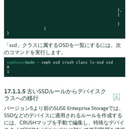
										"nu
										"type"
						},

						{

										"op":
						}

		]

}
「ssd」クラスに属するOSDを一覧にするには、次
のコマンドを実行します。
cephuser
@adm
 > 
ceph osd crush class ls-osd ssd

0

1
17.1.1.5
古いSSDルールからデバイスク
ラスへの移行
バージョン5より前のSUSE Enterprise Storageでは、
SSDなどのデバイスに適用されるルールを作成する
には、CRUSHマップを手動で編集し、特殊なデバイ