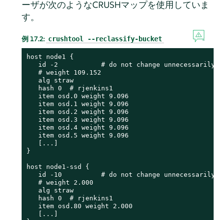
ーザが次のようなCRUSHマップを使用していま
す。
例 17.2:
crushtool --reclassify-bucket
host node1 {

   id -2           # do not change unnecessarily

   # weight 109.152

   alg straw

   hash 0  # rjenkins1

   item osd.0 weight 9.096

   item osd.1 weight 9.096

   item osd.2 weight 9.096

   item osd.3 weight 9.096

   item osd.4 weight 9.096

   item osd.5 weight 9.096

   [...]

}

host node1-ssd {

   id -10          # do not change unnecessarily

   # weight 2.000

   alg straw

   hash 0  # rjenkins1

   item osd.80 weight 2.000

   [...]
