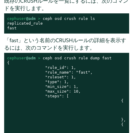
既存のCRUSHルールを一覧にするには、次のコマン
ドを実行します。
cephuser
@adm
 > 
ceph osd crush rule ls

replicated_rule

fast
「fast」という名前のCRUSHルールの詳細を表示す
るには、次のコマンドを実行します。
cephuser
@adm
 > 
ceph osd crush rule dump fast

{

		"rule_id": 1,

		"rule_name": "fast",

		"ruleset": 1,

		"type": 1,

		"min_size": 1,

		"max_size": 10,

		"steps": [

						{

										"op":
										"item
										"item_name": "
						},

						{

										"op": "choosel