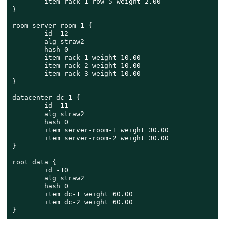
        item rack-1-row-5 weight 2.00

}

room server-room-1 {

        id -12

        alg straw2

        hash 0

        item rack-1 weight 10.00

        item rack-2 weight 10.00

        item rack-3 weight 10.00

}

datacenter dc-1 {

        id -11

        alg straw2

        hash 0

        item server-room-1 weight 30.00

        item server-room-2 weight 30.00

}

root data {

        id -10

        alg straw2

        hash 0

        item dc-1 weight 60.00

        item dc-2 weight 60.00

}