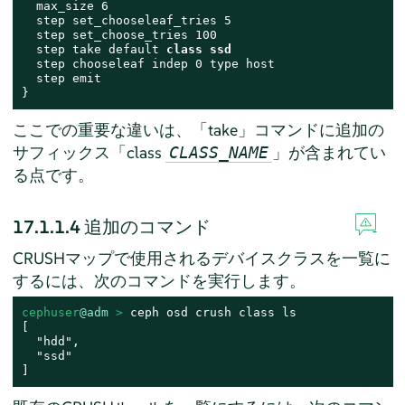
  max_size 6

  step set_chooseleaf_tries 5

  step set_choose_tries 100

  step take default 
class ssd
  step chooseleaf indep 0 type host

  step emit

}
ここでの重要な違いは、「take」コマンドに追加の
サフィックス「class
」が含まれてい
CLASS_NAME
る点です。
17.1.1.4
追加のコマンド
CRUSHマップで使用されるデバイスクラスを一覧に
するには、次のコマンドを実行します。
cephuser
@adm
 > 
ceph osd crush class ls

[

  "hdd",

  "ssd"

]