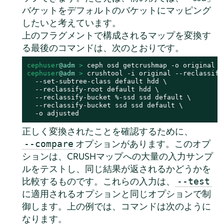
バケットをデフォルトのバケットにマッピング
したいと考えています。
上のフラグメントで構成されるマップを変換す
る最後のコマンドは、次のとおりです。
cephuser
@adm
 > 
cephuser
@adm
 > 
crushtool -i original --reclassify 
  --set-subtree-class default hdd \

  --reclassify-root default hdd \

  --reclassify-bucket %-ssd ssd default \

  --reclassify-bucket ssd ssd default \

  -o adjusted
正しく変換されたことを確認するために、
オプションがあります。このオプ
--compare
ションは、CRUSHマップへの大量の入力サンプ
ルをテストし、同じ結果が返されるかどうかを
比較するものです。これらの入力は、
--test
に適用されるオプションと同じオプションで制
御します。上の例では、コマンドは次のように
なります。