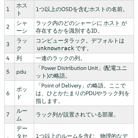
ホス
1
1つ以上のOSDを含むホストの名前。
ト
シャ
ラック内のどのシャーシに
が
ホスト
2
ーシ
存在するかを識別するID。
ラッ
コンピュータラック。デフォルトは
3
ク
です。
unknownrack
4
列
一連のラックの列。
「Power Distribution Unit」(配電ユニ
5
pdu
ット)の略語。
「Point of Delivery」の略語。ここで
ポッ
6
は、ひとかたまりのPDUやラック列を
ド
指します。
ルー
7
ラック列が設置されている部屋。
ム
デー
タセ
1つ以上のルームを含む、物理的なデ