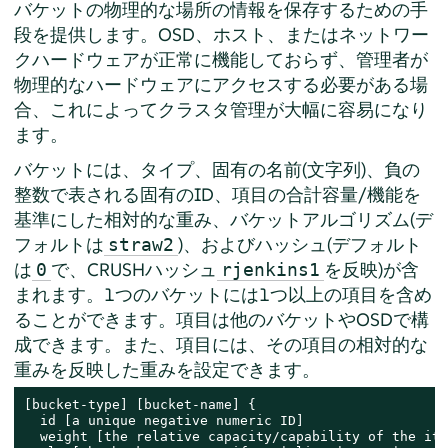
バケットの物理的な場所の情報を保存するための手
段を提供します。OSD、ホスト、またはネットワー
クハードウェアが正常に機能しておらず、管理者が
物理的なハードウェアにアクセスする必要がある場
合、これによってクラスタ管理が大幅に容易になり
ます。
バケットには、タイプ、固有の名前(文字列)、負の
整数で表される固有のID、項目の合計容量/機能を
基準にした相対的な重み、バケットアルゴリズム(デ
フォルトは
)、およびハッシュ(デフォルト
straw2
は
で、CRUSHハッシュ
を反映)が含
0
rjenkins1
まれます。1つのバケットには1つ以上の項目を含め
ることができます。項目は他のバケットやOSDで構
成できます。また、項目には、その項目の相対的な
重みを反映した重みを設定できます。
[bucket-type] [bucket-name] {

  id [a unique negative numeric ID]

  weight [the relative capacity/capability of the ite