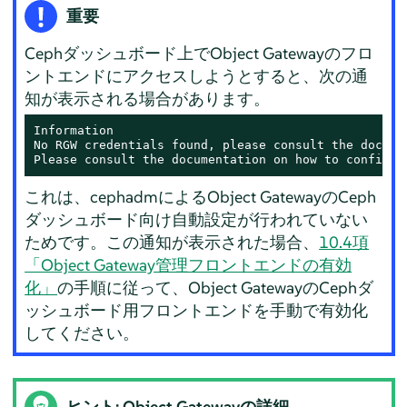
重要
Cephダッシュボード上でObject Gatewayのフロ
ントエンドにアクセスしようとすると、次の通
知が表示される場合があります。
Information

No RGW credentials found, please consult the docume
Please consult the documentation on how to configur
これは、cephadmによるObject GatewayのCeph
ダッシュボード向け自動設定が行われていない
ためです。この通知が表示された場合、
10.4項
「Object Gateway管理フロントエンドの有効
化」
の手順に従って、Object GatewayのCephダ
ッシュボード用フロントエンドを手動で有効化
してください。
ヒント: Object Gatewayの詳細