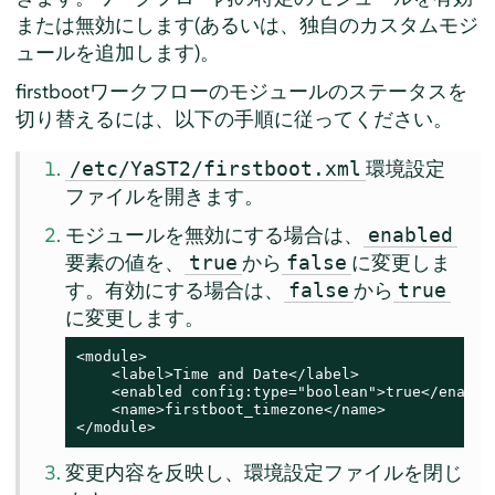
または無効にします(あるいは、独自のカスタムモジ
ュールを追加します)。
firstbootワークフローのモジュールのステータスを
切り替えるには、以下の手順に従ってください。
環境設定
/etc/YaST2/firstboot.xml
ファイルを開きます。
モジュールを無効にする場合は、
enabled
要素の値を、
から
に変更しま
true
false
す。有効にする場合は、
から
false
true
に変更します。
<module>

    <label>Time and Date</label>

    <enabled config:type="boolean">true</enabled
    <name>firstboot_timezone</name>

</module>
変更内容を反映し、環境設定ファイルを閉じ