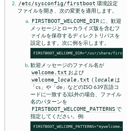
環境設定
/etc/sysconfig/firstboot
ファイルを開き、次の変更を適用します。
に、歓迎
FIRSTBOOT_WELCOME_DIR
メッセージとローカライズ版を含むフ
ァイルを保存するディレクトリパスを
設定します。次に例を示します。
FIRSTBOOT_WELCOME_DIR="/usr/share/firstbo
歓迎メッセージのファイル名が
および
welcome.txt
(
は
welcome_
locale
.txt
locale
「
cs
」
や
「
de
」
などのISO 639言語コ
ードに一致する)以外の場合、ファイル
名のパターンを
で
FIRSTBOOT_WELCOME_PATTERNS
指定してください。例:
FIRSTBOOT_WELCOME_PATTERNS="mywelcome.txt