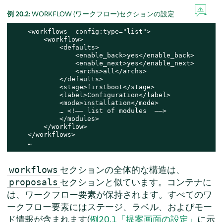
例 20.2:
WORKFLOW (ワークフロー)セクションの設定
    <workflows  config:type="list">

        <workflow>

            <defaults>

                <enable_back>yes</enable_back>

                <enable_next>yes</enable_next>

                <archs>all</archs>

            </defaults>

            <stage>firstboot</stage>

            <label>Configuration</label>

            <mode>installation</mode>

            … <!–– list of modules  ––>

            </modules>

        </workflow>

    </workflows>

    …
セクションの全体的な構造は、
workflows
セクションと似ています。コンテナに
proposals
は、ワークフロー要素が保持されます。すべてのワ
ークフロー要素にはステージ、ラベル、およびモー
ド情報が含まれます(
例20.1「提案画面の設定」
に示