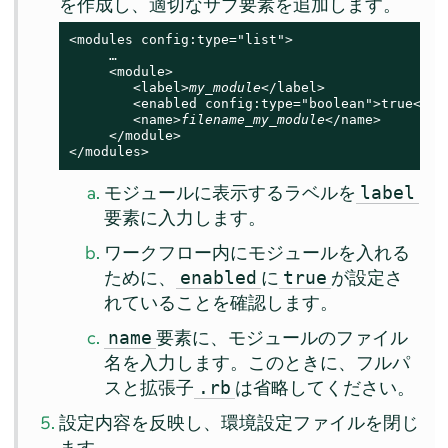
を作成し、適切なサブ要素を追加します。
<modules config:type="list">

     …

     <module>

        <label>
my_module
</label>

        <enabled config:type="boolean">true</ena
        <name>
filename_my_module
</name>

     </module>

</modules>
モジュールに表示するラベルを
label
要素に入力します。
ワークフロー内にモジュールを入れる
ために、
に
が設定さ
enabled
true
れていることを確認します。
要素に、モジュールのファイル
name
名を入力します。このときに、フルパ
スと拡張子
は省略してください。
.rb
設定内容を反映し、環境設定ファイルを閉じ
ます。