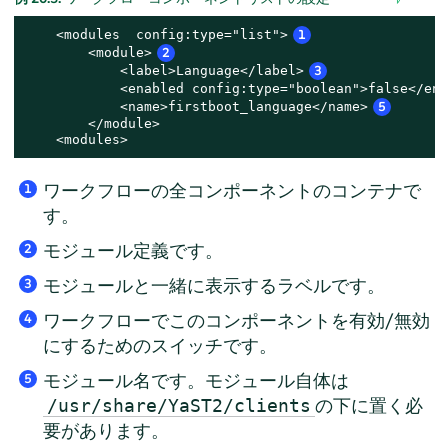
    <modules  config:type="list">
1
        <module>
2
            <label>Language</label>
3
            <enabled config:type="boolean">false</ena
            <name>firstboot_language</name>
5
        </module>

    <modules>
ワークフローの全コンポーネントのコンテナで
1
す。
モジュール定義です。
2
モジュールと一緒に表示するラベルです。
3
ワークフローでこのコンポーネントを有効/無効
4
にするためのスイッチです。
モジュール名です。モジュール自体は
5
の下に置く必
/usr/share/YaST2/clients
要があります。