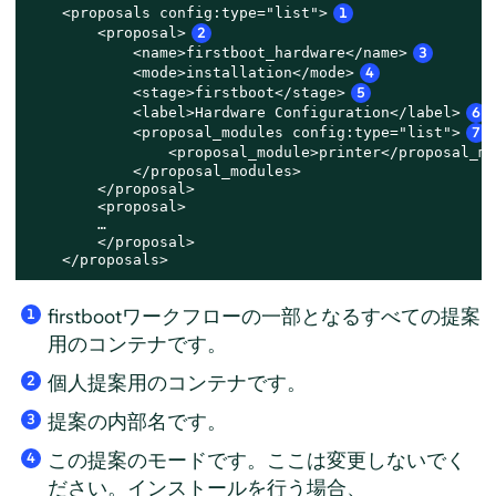
    <proposals config:type="list">
1
        <proposal>
2
            <name>firstboot_hardware</name>
3
            <mode>installation</mode>
4
            <stage>firstboot</stage>
5
            <label>Hardware Configuration</label>
6
            <proposal_modules config:type="list">
7
                <proposal_module>printer</proposal_mo
            </proposal_modules>

        </proposal>

        <proposal>

        …

        </proposal>

    </proposals>
firstbootワークフローの一部となるすべての提案
1
用のコンテナです。
個人提案用のコンテナです。
2
提案の内部名です。
3
この提案のモードです。ここは変更しないでく
4
ださい。インストールを行う場合、