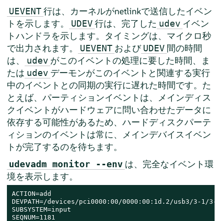
行は、カーネルがnetlinkで送信したイベン
UEVENT
トを示します。
行は、完了した
イベン
UDEV
udev
トハンドラを示します。タイミングは、マイクロ秒
で出力されます。
および
間の時間
UEVENT
UDEV
は、
がこのイベントの処理に要した時間、ま
udev
たは
デーモンがこのイベントと関連する実行
udev
中のイベントとの同期の実行に遅れた時間です。た
とえば、パーティションイベントは、メインディス
クイベントがハードウェアに問い合わせたデータに
依存する可能性があるため、ハードディスクパーテ
ィションのイベントは常に、メインデバイスイベン
トが完了するのを待ちます。
は、完全なイベント環
udevadm monitor --env
境を表示します。
ACTION=add

DEVPATH=/devices/pci0000:00/0000:00:1d.2/usb3/3-1/3-1
SUBSYSTEM=input

SEQNUM=1181
