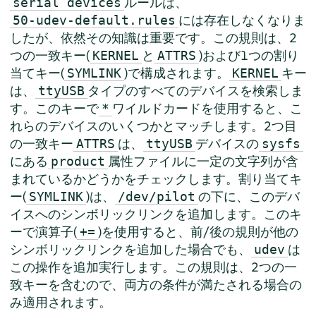
ルールは、
serial devices
には存在しなくなりま
50-udev-default.rules
したが、依然その知識は重要です。この規則は、2
つの一致キー(
と
)および1つの割り
KERNEL
ATTRS
当てキー(
)で構成されます。
キー
SYMLINK
KERNEL
は、
タイプのすべてのデバイスを検索しま
ttyUSB
す。このキーで
ワイルドカードを使用すると、こ
*
れらのデバイスのいくつかとマッチします。2つ目
の一致キー
は、
デバイスの
ATTRS
ttyUSB
sysfs
にある
属性ファイルに一定の文字列が含
product
まれているかどうかをチェックします。割り当てキ
ー(
)は、
の下に、このデバ
SYMLINK
/dev/pilot
イスへのシンボリックリンクを追加します。このキ
ーで演算子(
)を使用すると、前/後の規則が他の
+=
シンボリックリンクを追加した場合でも、
は
udev
この操作を追加実行します。この規則は、2つの一
致キーを含むので、両方の条件が満たされる場合の
み適用されます。