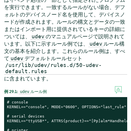
を実行できます。一致するルールがない場合、デフ
ォルトのデバイスノード名を使用して、デバイスノ
ードが作成されます。ルールの構文とデータの一致
またはインポート用に提供されているキーの詳細に
ついては、
のマニュアルページで説明されて
udev
います。以下に示すルール例では、
ルール構
udev
文の基本を紹介します。これらのルール例は、すべ
て
デフォルトルールセット
udev
/usr/lib/udev/rules.d/50-udev-
default.rules
に含まれています。
例 29.1:
ルール例
udev
# console

KERNEL=="console", MODE="0600", OPTIONS="last_rule"

# serial devices

KERNEL=="ttyUSB*", ATTRS{product}=="[Pp]alm*Handheld*
# printer
