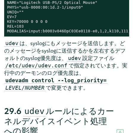
NAME="Logitech USB-PS/2 Optical Mouse"

PHYS="usb-0000:00:1d.2-1/input0"

UNIQ=""

EV=7

KEY=70000 0 0 0 0

REL=103

MODALIAS=input:b0003v046DpC03Ee0110-e0,1,2,k110,111,1
は、syslogにもメッセージを送信します。ど
udev
のメッセージをsyslogに送信するかを左右するデフ
ォルトのsyslog優先度は、
設定ファイル
udev
で指定されています。実
/etc/udev/udev.conf
行中のデーモンのログ優先度は、
udevadm control --log_priority=
で変更できます。
LEVEL/NUMBER
29.6
ルールによるカー
udev
ネルデバイスイベント処理
への影響