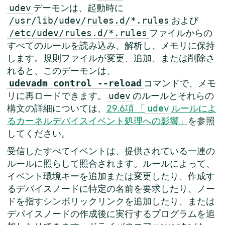
デーモンは、起動時に
udev
および
/usr/lib/udev/rules.d/*.rules
ファイルからの
/etc/udev/rules.d/*.rules
すべてのルールを読み込み、解析し、メモリに保持
します。規則ファイルが変更、追加、または削除さ
れると、このデーモンは、
コマンドで、メモ
udevadm control --reload
リに再ロードできます。
のルールとそれらの
udev
構文の詳細については、
29.6項 「
ルールによ
udev
るカーネルデバイスイベント処理への影響」
を参照
してください。
受信したすべてイベントは、提供されている一連の
ルールに照らして照合されます。ルールによって、
イベント環境キーを追加または変更したり、作成す
るデバイスノードに特定の名前を要求したり、ノー
ドを指すシンボリックリンクを追加したり、または
デバイスノードの作成後に実行するプログラムを追