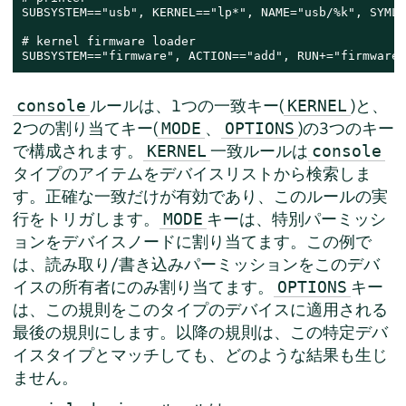
SUBSYSTEM=="usb", KERNEL=="lp*", NAME="usb/%k", SYMLI
# kernel firmware loader

SUBSYSTEM=="firmware", ACTION=="add", RUN+="firmware.
ルールは、1つの一致キー(
)と、
console
KERNEL
2つの割り当てキー(
、
)の3つのキー
MODE
OPTIONS
で構成されます。
一致ルールは
KERNEL
console
タイプのアイテムをデバイスリストから検索しま
す。正確な一致だけが有効であり、このルールの実
行をトリガします。
キーは、特別パーミッシ
MODE
ョンをデバイスノードに割り当てます。この例で
は、読み取り/書き込みパーミッションをこのデバ
イスの所有者にのみ割り当てます。
キー
OPTIONS
は、この規則をこのタイプのデバイスに適用される
最後の規則にします。以降の規則は、この特定デバ
イスタイプとマッチしても、どのような結果も生じ
ません。