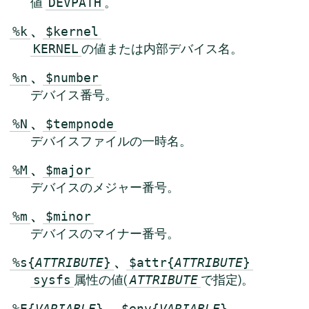
値
。
DEVPATH
、
%k
$kernel
の値または内部デバイス名。
KERNEL
、
%n
$number
デバイス番号。
、
%N
$tempnode
デバイスファイルの一時名。
、
%M
$major
デバイスのメジャー番号。
、
%m
$minor
デバイスのマイナー番号。
、
%s{
ATTRIBUTE
}
$attr{
ATTRIBUTE
}
属性の値(
で指定)。
sysfs
ATTRIBUTE
、
%E{
VARIABLE
}
$env{
VARIABLE
}