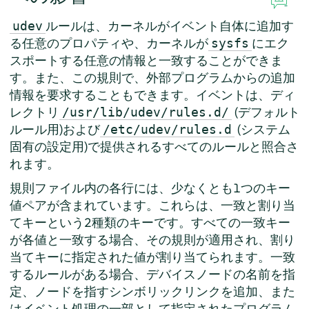
ルールは、カーネルがイベント自体に追加す
udev
る任意のプロパティや、カーネルが
にエク
sysfs
スポートする任意の情報と一致することができま
す。また、この規則で、外部プログラムからの追加
情報を要求することもできます。イベントは、ディ
レクトリ
(デフォルト
/usr/lib/udev/rules.d/
ルール用)および
(システム
/etc/udev/rules.d
固有の設定用)で提供されるすべてのルールと照合さ
れます。
規則ファイル内の各行には、少なくとも1つのキー
値ペアが含まれています。これらは、一致と割り当
てキーという2種類のキーです。すべての一致キー
が各値と一致する場合、その規則が適用され、割り
当てキーに指定された値が割り当てられます。一致
するルールがある場合、デバイスノードの名前を指
定、ノードを指すシンボリックリンクを追加、また
はイベント処理の一部として指定されたプログラム