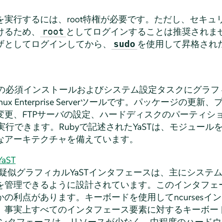
を実行するには、root特権が必要です。ただし、セキュ
けるため、
としてログインすることは推奨されま
root
ザとしてログインしてから、
を使用して昇格され
sudo
べての必須インストールおよびシステム設定タスクにグラ
nux Enterprise Server
ツールです。パッケージの更新、
変更、FTPサーバの設定、ハードディスクのパーティシ
て実行できます。Rubyで記述されたYaSTは、モジュー
なアーキテクチャを備えています。
aST
ースの疑似グラフィカルYaSTインタフェースは、主にシス
を管理できるように設計されています。このインタフェー
の利点があります。キーボードを使用してncursesイ
、事実上すべてのインタフェース要素に対するキーボー
esインタフェースは、リソースが少なく、中程度のハード