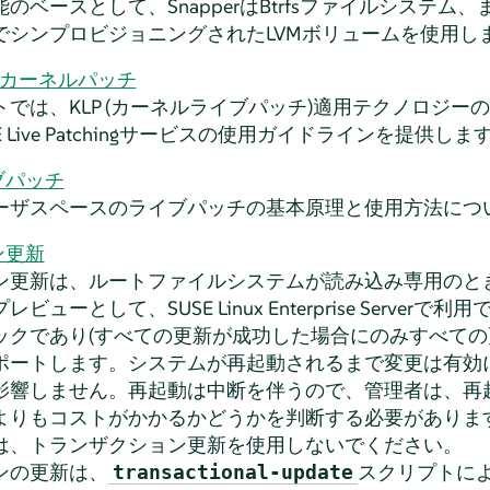
ベースとして、SnapperはBtrfsファイルシステム、ま
でシンプロビジョニングされたLVMボリュームを使用し
ブカーネルパッチ
では、KLP (カーネルライブパッチ)適用テクノロジー
 Live Patchingサービスの使用ガイドラインを提供しま
ブパッチ
ーザスペースのライブパッチの基本原理と使用方法につ
ン更新
ン更新は、ルートファイルシステムが読み込み専用のとき
プレビューとして、
SUSE Linux Enterprise Server
で利用
ックであり(すべての更新が成功した場合にのみすべての
ポートします。システムが再起動されるまで変更は有効
影響しません。再起動は中断を伴うので、管理者は、再
よりもコストがかかるかどうかを判断する必要がありま
は、トランザクション更新を使用しないでください。
ンの更新は、
スクリプトに
transactional-update