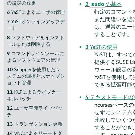
の設定の変更
2
の基本
sudo
特定のコマンド
6
YaSTによるユーザの管理
また間違いを避
7
YaSTオンラインアップデ
は、通常のユー
ート
することです。
8
ソフトウェアをインスト
ールまたは削除する
3
YaSTの使用
9
コマンドラインツールに
YaSTは、す
よるソフトウェアの管理
提供する
SUSE Li
ウォール設定の
10
Snapperを使用したシ
ステムの回復とスナップシ
YaSTを使用し
ョット管理
できる拡張可能
11
KLPによるライブカー
4
テキストモードのY
ネルパッチ
ncursesベ
12
ユーザ空間ライブパッ
せずにシステム
チ
比較していくつか
13
トランザクション更新
することができ
14
VNCによるリモートグ
ます。ncurs