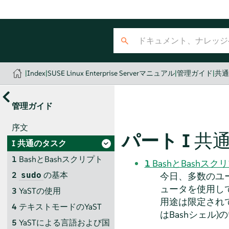
|
Index
|
SUSE Linux Enterprise Serverマニュアル
|
管理ガイド
|
共
管理ガイド
序文
パート I
共
I
共通のタスク
1
BashとBashスクリプト
1
BashとBashスク
2
の基本
今日、多数のユー
sudo
ュータを使用し
3
YaSTの使用
用途は限定され
4
テキストモードのYaST
はBashシェル
5
YaSTによる言語および国