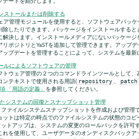
プデートを紹介します。
ンストールまたは削除する
トウェア管理モジュールを使用すると、ソフトウェアパッ
削除したりできます。パッケージをインストールするとき
に解決します。インストールメディアにないパッケージ
アリポジトリとYaSTを追加して管理できます。アップ
アップデートを管理することによって、システムを最新
ールによるソフトウェアの管理
トウェア管理の２つのコマンドラインツールとして、Zyp
コンテキストで使用される用語(
、
repository
patch
.1項 「用語の定義」
を参照してください。
使用したシステムの回復とスナップショット管理
より、ファイルシステムスナップショットを作成および管
ョットは特定の時点でのファイルシステムの状態のコピ
標準セットアップは、システムの変更のロールバックを許
これを使用して、ユーザデータのオンディスクバックア