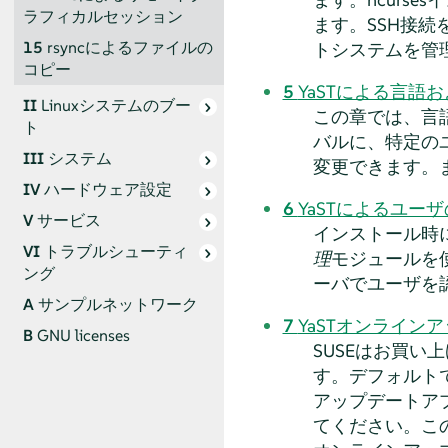
ラフィカルセッション
ます。SSH接続
15
rsyncによるファイルの
トシステムを管理
コピー
5
YaSTによる言語
II
Linuxシステムのブー
この章では、言
ト
バルに、特定の
III
システム
変更できます。
IV
ハードウェア設定
6
YaSTによるユー
V
サービス
インストール時
VI
トラブルシューティ
理
モジュールを
ング
ーバでユーザを
A
サンプルネットワーク
7
YaSTオンライン
B
GNU licenses
SUSEはお買
す。デフォルト
アップデートア
てください。こ