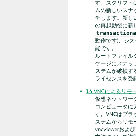
す。スクリプト
ムの新しいスナ
チします。新し
の再起動後に新
transaction
動作です)、シ
能です。
ルートファイル
ケージにスナッ
ステムが破損す
ライセンスを受
14
VNCによるリモ
仮想ネットワーク
コンピュータに
す。VNCはプ
ステムからリモ
vncviewer