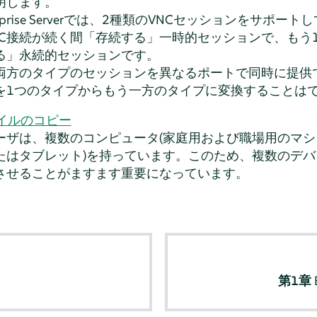
明します。
prise Server
では、2種類のVNCセッションをサポートし
C接続が続く間
「
存続する
」
一時的セッションで、もう
る
」
永続的セッションです。
は両方のタイプのセッションを異なるポートで同時に提供
を1つのタイプからもう一方のタイプに変換することは
ァイルのコピー
ーザは、複数のコンピュータ(家庭用および職場用のマ
たはタブレット)を持っています。このため、複数のデ
させることがますます重要になっています。
第1章