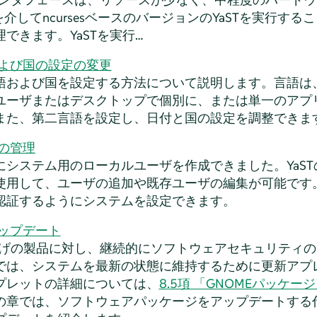
を介してncursesベースのバージョンのYaSTを実行す
できます。YaSTを実行…
および国の設定の変更
語および国を設定する方法について説明します。言語は
ユーザまたはデスクトップで個別に、または単一のアプ
また、第二言語を設定し、日付と国の設定を調整できま
ザの管理
にシステム用のローカルユーザを作成できました。YaST
使用して、ユーザの追加や既存ユーザの編集が可能です
認証するようにシステムを設定できます。
アップデート
い上げの製品に対し、継続的にソフトウェアセキュリティ
では、システムを最新の状態に維持するために更新アプ
プレットの詳細については、
8.5項 「GNOMEパッケ
の章では、ソフトウェアパッケージをアップデートする代