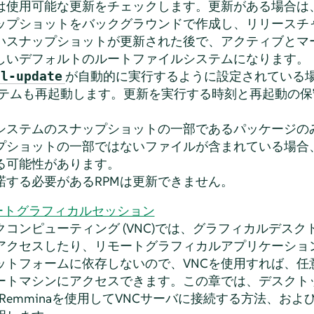
は使用可能な更新をチェックします。更新がある場合は
ップショットをバックグラウンドで作成し、リリースチ
いスナップショットが更新された後で、アクティブとマ
しいデフォルトのルートファイルシステムになります。
が自動的に実行するように設定されている場
al-update
ステムも再起動します。更新を実行する時刻と再起動の
システムのスナップショットの一部であるパッケージの
プショットの一部ではないファイルが含まれている場合
る可能性があります。
諾する必要があるRPMは更新できません。
ートグラフィカルセッション
コンピューティング (VNC)では、グラフィカルデス
アクセスしたり、リモートグラフィカルアプリケーショ
ラットフォームに依存しないので、VNCを使用すれば、
ートマシンにアクセスできます。この章では、デスクト
およびRemminaを使用してVNCサーバに接続する方法、お