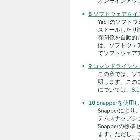
オンラインアッ
8
ソフトウェアをイ
YaSTのソフ
ストールしたり
存関係を自動的
は、ソフトウェ
てソフトウェア
9
コマンドラインツ
この章では、ソフ
明します。この
については、
8
10
Snapperを
Snapperに
テムスナップシ
Snapperの
ます。ただし、