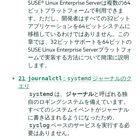
SUSE® Linux Enterprise Server
は
複数の
64
ビットプラットフォームで利用できま
す。ただし、開発者はすべての32ビット
アプリケーションを64ビットシステムに
移植しているわけではありません。この
章では、32ビットサポートを64ビットの
SUSE Linux Enterprise Server
プラットフォ
ームで実装する方法について簡潔に説明
します。
21
:
ジャーナルのク
journalctl
systemd
エリ
は、
ジャーナル
と呼ばれる独
systemd
自のロギングシステムを備えています。
すべてのシステムイベントがジャーナル
に書き込まれるようになったため、
ベースのサービスを実行する必
syslog
要はありません。