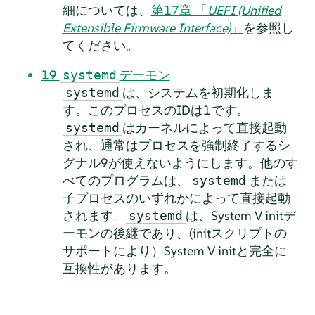
細については、
第17章 「
UEFI (Unified
Extensible Firmware Interface)
」
を参照し
てください。
19
デーモン
systemd
は、システムを初期化しま
systemd
す。このプロセスのIDは1です。
はカーネルによって直接起動
systemd
され、通常はプロセスを強制終了するシ
グナル9が使えないようにします。他のす
べてのプログラムは、
または
systemd
子プロセスのいずれかによって直接起動
されます。
は、System V initデ
systemd
ーモンの後継であり、(initスクリプトの
サポートにより）System V initと完全に
互換性があります。