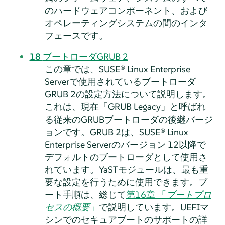
のハードウェアコンポーネント、および
オペレーティングシステムの間のインタ
フェースです。
18
ブートローダGRUB 2
この章では、
SUSE® Linux Enterprise
Server
で使用されているブートローダ
GRUB 2の設定方法について説明します。
これは、現在
「
GRUB Legacy
」
と呼ばれ
る従来のGRUBブートローダの後継バージ
ョンです。GRUB 2は、
SUSE® Linux
Enterprise Server
のバージョン 12以降で
デフォルトのブートローダとして使用さ
れています。
YaSTモジュールは、最も重
要な設定を行うために使用できます。ブ
ート手順は、総じて
第16章 「
ブートプロ
セスの概要
」
で説明しています。UEFIマ
シンでのセキュアブートのサポートの詳