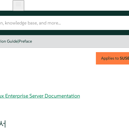
tion Guide
|
Preface
Applies to
SUSE 
nux Enterprise Server Documentation
서