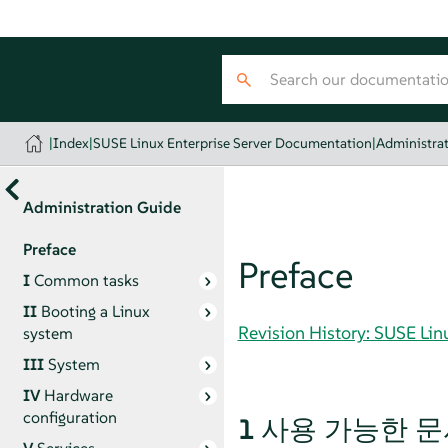
|
Index
|
SUSE Linux Enterprise Server Documentation
|
Administra
Administration Guide
Preface
Preface
I
Common tasks
II
Booting a Linux
Revision History: SUSE Li
system
III
System
IV
Hardware
configuration
1
사용 가능한 문