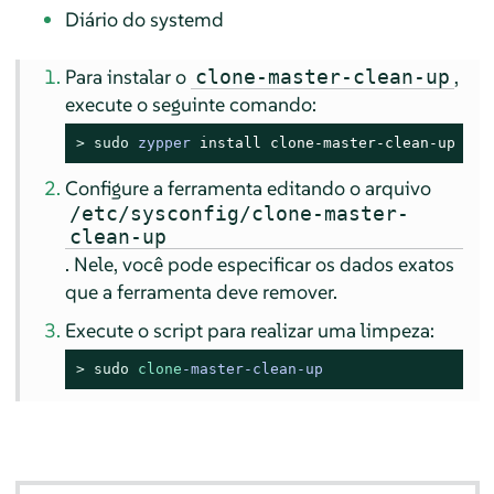
Diário do systemd
Para instalar o
,
clone-master-clean-up
execute o seguinte comando:
> 
sudo
zypper
 install clone-master-clean-up
Configure a ferramenta editando o arquivo
/etc/sysconfig/clone-master-
clean-up
. Nele, você pode especificar os dados exatos
que a ferramenta deve remover.
Execute o script para realizar uma limpeza:
> 
sudo
clone
-master-clean-up