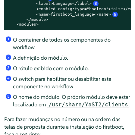
            <label>Language</label>
3
            <enabled config:type="boolean">false</ena
            <name>firstboot_language</name>
5
        </module>

    <modules>
O container de todos os componentes do
1
workflow.
A definição do módulo.
2
O rótulo exibido com o módulo.
3
O switch para habilitar ou desabilitar este
4
componente no workflow.
O nome do módulo. O próprio módulo deve estar
5
localizado em
.
/usr/share/YaST2/clients
Para fazer mudanças no número ou na ordem das
telas de proposta durante a instalação do firstboot,
faça o seguinte: