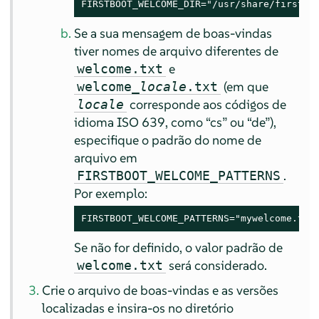
FIRSTBOOT_WELCOME_DIR="/usr/share/firstbo
Se a sua mensagem de boas-vindas
tiver nomes de arquivo diferentes de
e
welcome.txt
(em que
welcome_
locale
.txt
corresponde aos códigos de
locale
idioma ISO 639, como
“
cs
”
ou
“
de
”
),
especifique o padrão do nome de
arquivo em
.
FIRSTBOOT_WELCOME_PATTERNS
Por exemplo:
FIRSTBOOT_WELCOME_PATTERNS="mywelcome.txt
Se não for definido, o valor padrão de
será considerado.
welcome.txt
Crie o arquivo de boas-vindas e as versões
localizadas e insira-os no diretório