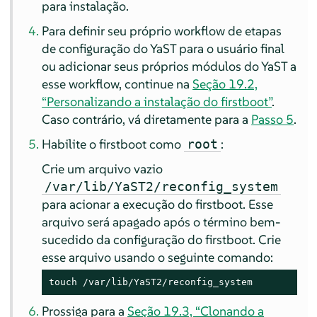
para instalação.
Para definir seu próprio workflow de etapas
de configuração do YaST para o usuário final
ou adicionar seus próprios módulos do YaST a
esse workflow, continue na
Seção 19.2,
“Personalizando a instalação do firstboot”
.
Caso contrário, vá diretamente para a
Passo 5
.
Habilite o firstboot como
:
root
Crie um arquivo vazio
/var/lib/YaST2/reconfig_system
para acionar a execução do firstboot. Esse
arquivo será apagado após o término bem-
sucedido da configuração do firstboot. Crie
esse arquivo usando o seguinte comando:
touch /var/lib/YaST2/reconfig_system
Prossiga para a
Seção 19.3, “Clonando a