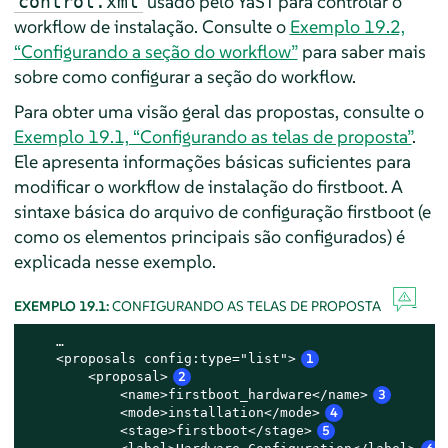
usado pelo YaST para controlar o
control.xml
workflow de instalação. Consulte o
Exemplo 19.2,
“Configurando a seção do workflow”
para saber mais
sobre como configurar a seção do workflow.
Para obter uma visão geral das propostas, consulte o
Exemplo 19.1, “Configurando as telas de proposta”
.
Ele apresenta informações básicas suficientes para
modificar o workflow de instalação do firstboot. A
sintaxe básica do arquivo de configuração firstboot (e
como os elementos principais são configurados) é
explicada nesse exemplo.
EXEMPLO 19.1:
CONFIGURANDO AS TELAS DE PROPOSTA
    …

    <proposals config:type="list">
1
        <proposal>
2
            <name>firstboot_hardware</name>
3
            <mode>installation</mode>
4
            <stage>firstboot</stage>
5