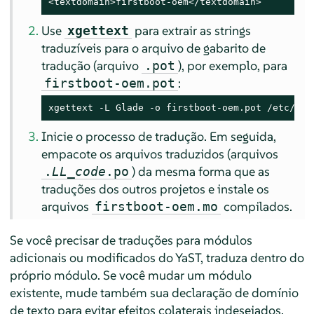
<textdomain>firstboot-oem</textdomain>
Use
para extrair as strings
xgettext
traduzíveis para o arquivo de gabarito de
tradução (arquivo
), por exemplo, para
.pot
:
firstboot-oem.pot
xgettext -L Glade -o firstboot-oem.pot /etc/YaS
Inicie o processo de tradução. Em seguida,
empacote os arquivos traduzidos (arquivos
) da mesma forma que as
.
LL_code
.po
traduções dos outros projetos e instale os
arquivos
compilados.
firstboot-oem.mo
Se você precisar de traduções para módulos
adicionais ou modificados do YaST, traduza dentro do
próprio módulo. Se você mudar um módulo
existente, mude também sua declaração de domínio
de texto para evitar efeitos colaterais indesejados.