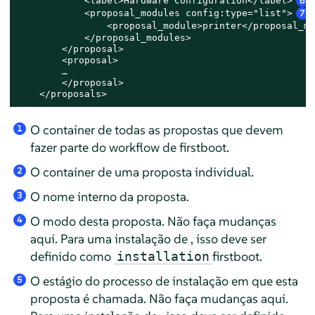
            <label>Hardware Configuration</label>
6
            <proposal_modules config:type="list">
7
                <proposal_module>printer</proposal_mo
            </proposal_modules>

        </proposal>

        <proposal>

        …

        </proposal>

    </proposals>
O container de todas as propostas que devem
1
fazer parte do workflow de firstboot.
O container de uma proposta individual.
2
O nome interno da proposta.
3
O modo desta proposta. Não faça mudanças
4
aqui. Para uma instalação de , isso deve ser
definido como
firstboot.
installation
O estágio do processo de instalação em que esta
5
proposta é chamada. Não faça mudanças aqui.