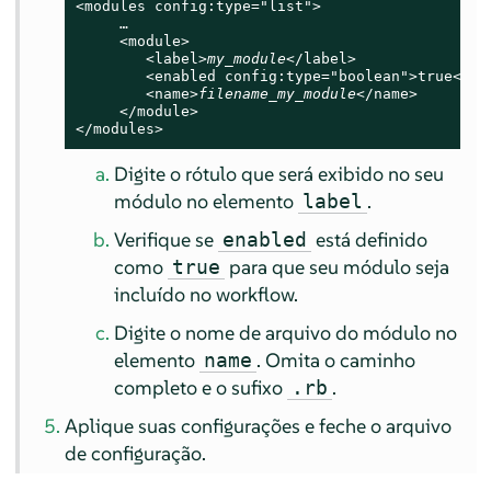
<modules config:type="list">

     …

     <module>

        <label>
my_module
</label>

        <enabled config:type="boolean">true</ena
        <name>
filename_my_module
</name>

     </module>

</modules>
Digite o rótulo que será exibido no seu
módulo no elemento
.
label
Verifique se
está definido
enabled
como
para que seu módulo seja
true
incluído no workflow.
Digite o nome de arquivo do módulo no
elemento
. Omita o caminho
name
completo e o sufixo
.
.rb
Aplique suas configurações e feche o arquivo
de configuração.