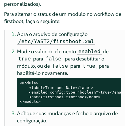
personalizados).
Para alternar o status de um módulo no workflow de
firstboot, faça o seguinte:
Abra o arquivo de configuração
.
/etc/YaST2/firstboot.xml
Mude o valor do elemento
de
enabled
para
, para desabilitar o
true
false
módulo, ou de
para
, para
false
true
habilitá-lo novamente.
<module>

    <label>Time and Date</label>

    <enabled config:type="boolean">true</enabled
    <name>firstboot_timezone</name>

</module>
Aplique suas mudanças e feche o arquivo de
configuração.