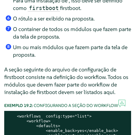
Para uma instalação de , isso deve ser definido
como
firstboot.
firstboot
O rótulo a ser exibido na proposta.
6
O container de todos os módulos que fazem parte
7
da tela de proposta.
Um ou mais módulos que fazem parte da tela de
8
proposta.
A seção seguinte do arquivo de configuração de
firstboot consiste na definição do workflow. Todos os
módulos que devem fazer parte do workflow de
instalação de firstboot devem ser listados aqui.
EXEMPLO 19.2:
CONFIGURANDO A SEÇÃO DO WORKFLOW
    <workflows  config:type="list">

        <workflow>

            <defaults>

                <enable_back>yes</enable_back>
