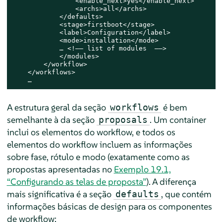
                <enable_next>yes</enable_next>

                <archs>all</archs>

            </defaults>

            <stage>firstboot</stage>

            <label>Configuration</label>

            <mode>installation</mode>

            … <!–– list of modules  ––>

            </modules>

        </workflow>

    </workflows>

    …
A estrutura geral da seção
é bem
workflows
semelhante à da seção
. Um container
proposals
inclui os elementos do workflow, e todos os
elementos do workflow incluem as informações
sobre fase, rótulo e modo (exatamente como as
propostas apresentadas no
Exemplo 19.1,
“Configurando as telas de proposta”
). A diferença
mais significativa é a seção
, que contém
defaults
informações básicas de design para os componentes
de workflow: