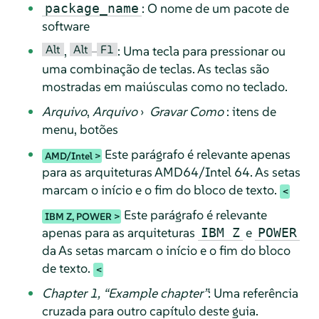
: O nome de um pacote de
package_name
software
Alt
Alt
F1
,
–
: Uma tecla para pressionar ou
uma combinação de teclas. As teclas são
mostradas em maiúsculas como no teclado.
Arquivo
,
Arquivo
›
Gravar Como
: itens de
menu, botões
Este parágrafo é relevante apenas
AMD/Intel
para as arquiteturas AMD64/Intel 64. As setas
marcam o início e o fim do bloco de texto.
Este parágrafo é relevante
IBM Z, POWER
apenas para as arquiteturas
e
IBM Z
POWER
da As setas marcam o início e o fim do bloco
de texto.
Chapter 1,
“
Example chapter
”
: Uma referência
cruzada para outro capítulo deste guia.