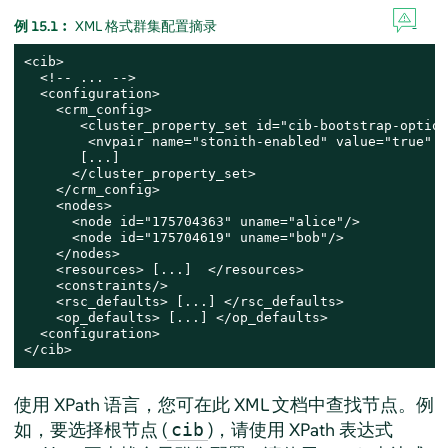
例 15.1︰
XML 格式群集配置摘录
<cib>

  <!-- ... -->

  <configuration>

    <crm_config>

       <cluster_property_set id="cib-bootstrap-options
        <nvpair name="stonith-enabled" value="true" i
       [...]

      </cluster_property_set>

    </crm_config>

    <nodes>

      <node id="175704363" uname="alice"/>

      <node id="175704619" uname="bob"/>

    </nodes>

    <resources> [...]  </resources>

    <constraints/>

    <rsc_defaults> [...] </rsc_defaults>

    <op_defaults> [...] </op_defaults>

  <configuration>

</cib>
使用 XPath 语言，您可在此 XML 文档中查找节点。例
如，要选择根节点 (
)，请使用 XPath 表达式
cib