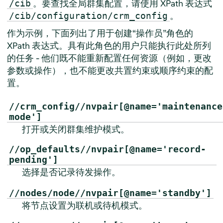
。要查找全局群集配置，请使用 XPath 表达式
/cib
。
/cib/configuration/crm_config
作为示例，下面列出了用于创建
“
操作员
”
角色的
XPath 表达式。具有此角色的用户只能执行此处所列
的任务 - 他们既不能重新配置任何资源（例如，更改
参数或操作），也不能更改共置约束或顺序约束的配
置。
//crm_config//nvpair[@name='maintenance
mode']
打开或关闭群集维护模式。
//op_defaults//nvpair[@name='record-
pending']
选择是否记录待发操作。
//nodes/node//nvpair[@name='standby']
将节点设置为联机或待机模式。