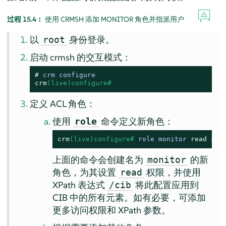
过程 15.4︰
使用 CRMSH 添加 MONITOR 角色并指派用户
以
身份登录。
root
启动 crmsh 的交互模式：
# 
crm configure
crm
(live)configure# 
定义 ACL 角色：
使用
命令定义新角色：
role
crm
(live)configure# 
role monitor 
read
 xpa
上面的命令会创建名为
的新
monitor
角色，为其设置
权限，并使用
read
XPath 表达式
将此配置应用到
/cib
CIB 中的所有元素。如有必要，可添加
更多访问权限和 XPath 参数。