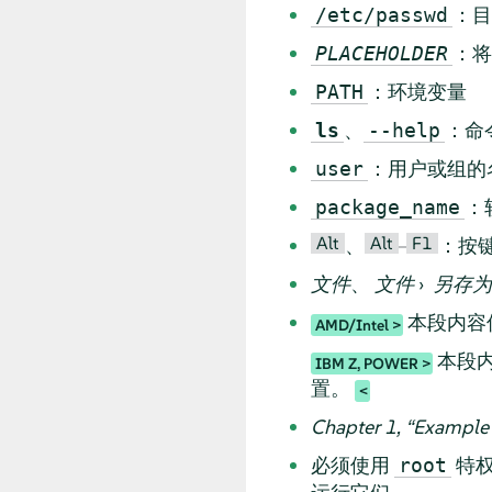
：目
/etc/passwd
：
PLACEHOLDER
：环境变量
PATH
、
：命
ls
--help
：用户或组的
user
：
package_name
Alt
Alt
F1
、
–
：按
文件
、
文件
›
另存为
本段内容仅
AMD/Intel
本段
IBM Z, POWER
置。
Chapter 1,
“
Example 
必须使用
特权
root