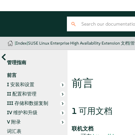
|
Index
|
SUSE Linux Enterprise High Availability Extension 文档
|
管
管理指南
前言
前言
I
安装和设置
II
配置和管理
III
存储和数据复制
1
可用文档
IV
维护和升级
V
附录
联机文档
词汇表