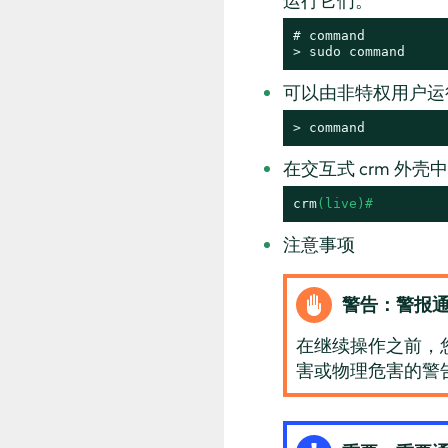
运行它们。
# 
command
> 
sudo
command
可以由非特权用户运
> 
command
在交互式 crm 外
crm
(live)# 
注意事项
警告：警报
在继续操作之前，
害或物理危害的警