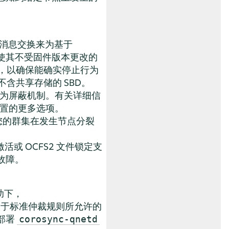
进行消息交换来为基于
，使其不受固件版本更改的
包，以确保能确实停止行为
含共享存储的 SBD。
作为屏蔽机制。有关详细信
设置的更多选项。
止您的群集在发生节点分裂
或 OCFS2 文件锁定支
故障。
助下，
于标准仲裁规则所允许的
部署
corosync-qnetd