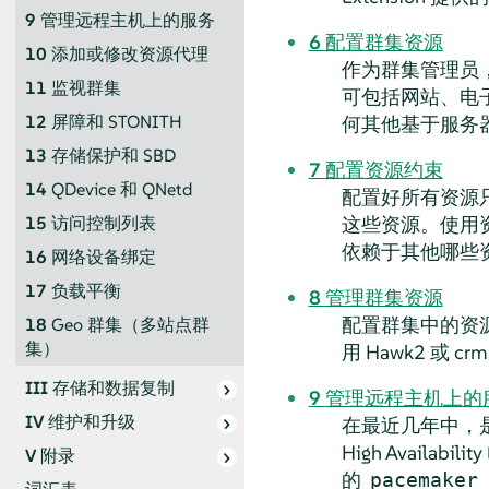
9
管理远程主机上的服务
6
配置群集资源
10
添加或修改资源代理
作为群集管理员
11
监视群集
可包括网站、电
12
屏障和 STONITH
何其他基于服务
13
存储保护和 SBD
7
配置资源约束
14
QDevice 和 QNetd
配置好所有资源
这些资源。使用
15
访问控制列表
依赖于其他哪些
16
网络设备绑定
17
负载平衡
8
管理群集资源
配置群集中的资
18
Geo 群集（多站点群
集）
用 Hawk2 或 
III
存储和数据复制
9
管理远程主机上的
IV
维护和升级
在最近几年中，是否
High Avail
V
附录
的
pacemaker