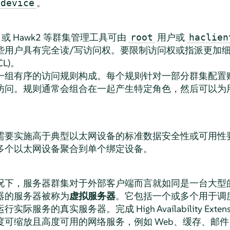
。
qdevice
sh) 或 Hawk2 等群集管理工具可由
用户或
root
haclien
些用户具有完全读/写访问权。要限制访问权或指派更加
CL)。
一组有序的访问规则构成。每个规则针对一部分群集配置
访问。规则通常会组合在一起产生特定角色，然后可以为
需要实施高于典型以太网设备的标准数据安全性或可用性
多个以太网设备聚合到单个绑定设备。
况下，服务器群集对于外部客户端而言就如同是一台大型
器的服务器被称为
虚拟服务器
。它包括一个或多个用于调
际服务的真实服务器。完成 High Availability Exte
可缩放且高度可用的网络服务，例如 Web、缓存、邮件、FT