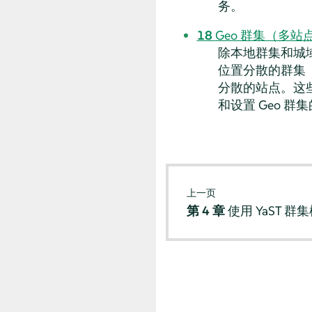
务。
18
Geo 群集（多站
除本地群集和城域群集外，S
位置分散的群集
分散的站点。这
和设置 Geo 
上一页
第 4 章
使用 YaST 群