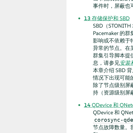
事件时，屏蔽也
13
存储保护和 SBD
SBD（STONI
Pacemake
影响或不依赖于
异常的节点。在某
群集引导脚本提
息，请参见
安装
本章介绍 SBD
情况下出现可能
除了节点级别屏蔽
持（资源级别屏
14
QDevice 和 QNet
QDevice 和 
corosync-qd
节点故障数量。