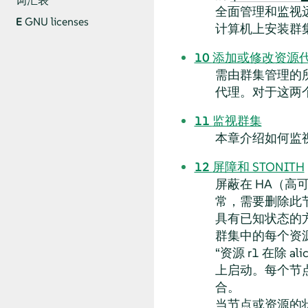
词汇表
全面管理和监视
E
GNU licenses
计算机上安装群
10
添加或修改资源
需由群集管理的所
代理。对于这两
11
监视群集
本章介绍如何监
12
屏障和 STONITH
屏蔽在 HA（
常，需要删除此
具有已知状态的
群集中的每个资
“
资源 r1 在除 
上启动。每个节
合。
当节点或资源的