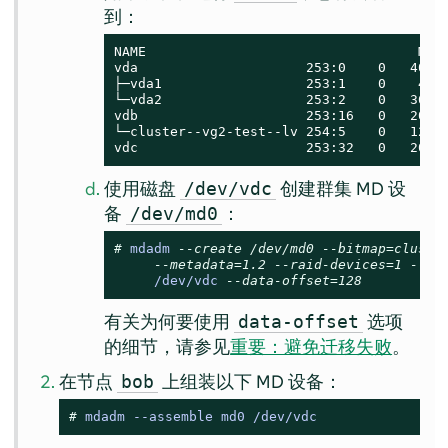
到：
NAME                                  MAJ:
vda                     253:0    0   40G  
├─vda1                  253:1    0    4G  
└─vda2                  253:2    0   36G  
vdb                     253:16   0   20G  
└─cluster--vg2-test--lv 254:5    0   12G  
vdc                     253:32   0   20G 
使用磁盘
创建群集 MD 设
/dev/vdc
备
：
/dev/md0
# 
mdadm 
--create /dev/md0 --bitmap=cluste
--metadata=1.2 --raid-devices=1 --fo
     /dev/vdc 
--data-offset=128
有关为何要使用
选项
data-offset
的细节，请参见
重要：避免迁移失败
。
在节点
上组装以下 MD 设备：
bob
# 
mdadm --assemble md0 /dev/vdc