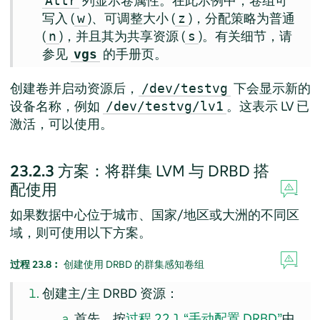
列显示卷属性。在此示例中，卷组可
Attr
写入 (
)、可调整大小 (
)，分配策略为普通
w
z
(
)，并且其为共享资源 (
)。有关细节，请
n
s
参见
的手册页。
vgs
创建卷并启动资源后，
下会显示新的
/dev/testvg
设备名称，例如
。这表示 LV 已
/dev/testvg/lv1
激活，可以使用。
23.2.3
方案：将群集 LVM 与 DRBD 搭
配使用
如果数据中心位于城市、国家/地区或大洲的不同区
域，则可使用以下方案。
过程 23.8︰
创建使用 DRBD 的群集感知卷组
创建主/主 DRBD 资源：
首先，按
过程 22.1 “手动配置 DRBD”
中