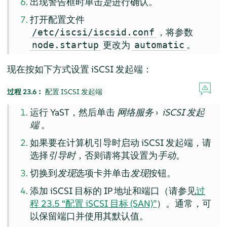
出现警告框时单击
是
进行确认。
打开配置文件
，将参数
/etc/iscsi/iscsid.conf
更改为
。
node.startup
automatic
现在按如下方式设置 iSCSI 发起端：
过程 23.6︰
配置 ISCSI 发起端
运行 YaST，然后单击
网络服务
›
iSCSI 发起
端
。
如果要在计算机引导时启动 iSCSI 发起端，请
选择
引导时
，否则请将其设置为
手动
。
切换到
发现
选项卡并单击
发现
按钮。
添加 iSCSI 目标的 IP 地址和端口（请参见
过
程 23.5 “配置 iSCSI 目标 (SAN)”
）。通常，可
以保留端口并使用其默认值。