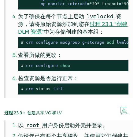
        op monitor interval=
"30"
timeout
=
"90"
为了确保在每个节点上启动
资
lvmlockd
源，请将原始资源添加到您在
过程 23.1 “创建
DLM 资源”
中为存储创建的基本组：
# 
crm configure modgroup g-storage 
add
 lvmlockd
查看所做的更改：
# 
crm configure 
show
检查资源是否运行正常：
# 
crm 
status
 full
过程 23.3︰
创建共享 VG 和 LV
以
用户身份启动外壳并登录。
root
假设您已有两个共享磁盘，并使用它们创建共