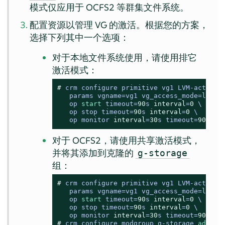
模式仅应用于 OCFS2 等群集文件系统。
配置资源以管理 VG 的激活。根据您的方案，
选择下列其中一个选项：
对于本地文件系统使用，请使用排它
激活模式：
# 
crm configure primitive vg1 LVM
-
activate
   params vgname
=
vg1 vg_access_mode
=
lvmloc
   op 
start
 timeout
=
90
s 
interval
=
0
 \

   op stop timeout
=
90
s 
interval
=
0
 \

   op monitor 
interval
=
30
s timeout
=
90
s
对于 OCFS2，请使用共享激活模式，
并将其添加到克隆的
g-storage
组：
# 
crm configure primitive vg1 LVM
-
activate
   params vgname
=
vg1 vg_access_mode
=
lvmlo
   op 
start
 timeout
=
90
s 
interval
=
0
 \

   op stop timeout
=
90
s 
interval
=
0
 \

   op monitor 
interval
=
30
s timeout
=
90
s
# 
crm configure modgroup g-storage 
add
 vg