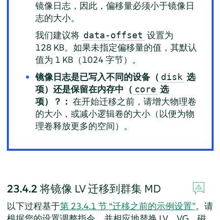
镜像日志，因此，偏移量必须小于镜像日
志的大小。
我们建议将
设置为
data-offset
128 KB。如果未指定偏移量的值，其默认
值为 1 KB（1024 字节）。
镜像日志是已写入不同的设备（
选
disk
项）还是保留在内存中（
选
core
项）？：
在开始迁移之前，请增大物理卷
的大小，或减小逻辑卷的大小（以便为物
理卷释放更多的空间）。
23.4.2
将镜像 LV 迁移到群集 MD
以下过程基于
第 23.4.1 节 “迁移之前的示例设置”
。请
根据您的设置调整指令，并相应地替换 LV、VG、磁