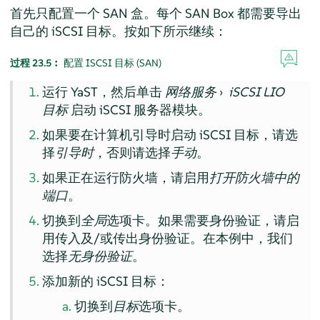
首先只配置一个 SAN 盒。每个 SAN Box 都需要导出
自己的 iSCSI 目标。按如下所示继续：
过程 23.5︰
配置 ISCSI 目标 (SAN)
运行 YaST，然后单击
网络服务
›
iSCSI LIO
目标
启动 iSCSI 服务器模块。
如果要在计算机引导时启动 iSCSI 目标，请选
择
引导时
，否则请选择
手动
。
如果正在运行防火墙，请启用
打开防火墙中的
端口
。
切换到
全局
选项卡。如果需要身份验证，请启
用传入及/或传出身份验证。在本例中，我们
选择
无身份验证
。
添加新的 iSCSI 目标：
切换到
目标
选项卡。