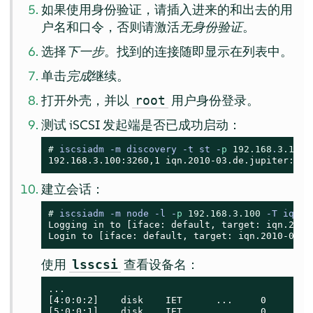
如果使用身份验证，请插入进来的和出去的用
户名和口令，否则请激活
无身份验证
。
选择
下一步
。找到的连接随即显示在列表中。
单击
完成
继续。
打开外壳，并以
用户身份登录。
root
测试 iSCSI 发起端是否已成功启动：
# 
iscsiadm -m discovery -t st -
p
192.168
.
3.100
192.168.3.100:3260,1 iqn.2010-03.de.jupiter:san
建立会话：
# 
iscsiadm -m node -l -
p
192.168
.
3.100
 -T iqn.
2
Logging in to [iface: default, target: iqn.2010
Login to [iface: default, target: iqn.2010-03.d
使用
查看设备名：
lsscsi
...

[4:0:0:2]    disk    IET      ...     0     /dev
[5:0:0:1]    disk    IET      ...     0     /de