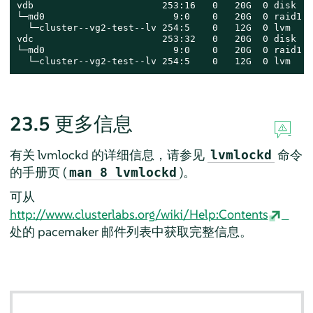
vdb                       253:16   0   20G  0 disk

└─md0                       9:0    0   20G  0 raid1

  └─cluster--vg2-test--lv 254:5    0   12G  0 lvm

vdc                       253:32   0   20G  0 disk

└─md0                       9:0    0   20G  0 raid1

  └─cluster--vg2-test--lv 254:5    0   12G  0 lvm
23.5
更多信息
有关 lvmlockd 的详细信息，请参见
命令
lvmlockd
的手册页 (
)。
man 8 lvmlockd
可从
http://www.clusterlabs.org/wiki/Help:Contents
处的 pacemaker 邮件列表中获取完整信息。