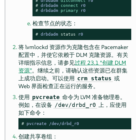
# 
drbdadm 
disconnect
 r0
# 
drbdadm 
connect
 r0
# 
drbdadm 
primary
 r0
检查节点的状态：
# 
drbdadm 
status
 r0
将 lvmlockd 资源作为克隆包含在 Pacemaker
配置中，并使它依赖于 DLM 克隆资源。有关
详细指示信息，请参见
过程 23.1 “创建 DLM
资源”
。继续之前，请确认这些资源已在群集
上成功启动。可以使用
或
crm status
Web 界面检查正在运行的服务。
使用
命令为 LVM 准备物理卷。
pvcreate
例如，在设备
上，应使用
/dev/drbd_r0
如下命令：
# 
pvcreate /dev/drbd_r0
创建共享卷组：