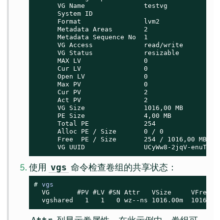
      VG Name               testvg

      System ID

      Format                lvm2

      Metadata Areas        2

      Metadata Sequence No  1

      VG Access             read/write

      VG Status             resizable

      MAX LV                0

      Cur LV                0

      Open LV               0

      Max PV                0

      Cur PV                2

      Act PV                2

      VG Size               1016,00 MB

      PE Size               4,00 MB

      Total PE              254

      Alloc PE / Size       0 / 0

      Free  PE / Size       254 / 1016,00 MB

      VG UUID               UCyWw8-2jqV-enuT-KH
使用
命令检查卷组的共享状态：
vgs
# 
vgs
  VG       #PV #LV #SN Attr   VSize     VFree

  vgshared   1   1   0 wz--ns 1016.00m  1016.00