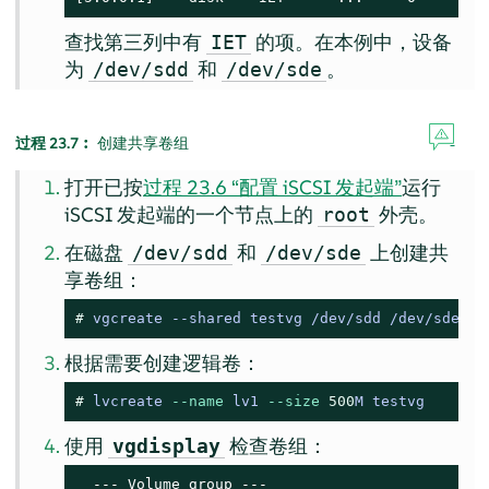
查找第三列中有
的项。在本例中，设备
IET
为
和
。
/dev/sdd
/dev/sde
过程 23.7︰
创建共享卷组
打开已按
过程 23.6 “配置 iSCSI 发起端”
运行
iSCSI 发起端的一个节点上的
外壳。
root
在磁盘
和
上创建共
/dev/sdd
/dev/sde
享卷组：
# 
vgcreate --shared testvg /dev/sdd /dev/sde
根据需要创建逻辑卷：
# 
lvcreate 
--name
 lv1 
--size
500
M testvg
使用
检查卷组：
vgdisplay
  --- Volume group ---
