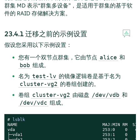
群集 MD 表示“群集多设备”，是适用于群集的基于软
件的 RAID 存储解决方案。
23.4.1
迁移之前的示例设置
假设您采用以下示例设置：
您有一个双节点群集，它由节点
和
alice
组成。
bob
名为
的镜像逻辑卷是基于名为
test-lv
的卷组创建的。
cluster-vg2
卷组
由磁盘
和
cluster-vg2
/dev/vdb
组成。
/dev/vdc
# 
lsblk
NAME                                  MAJ:MIN RM  SIZ
vda                                   253:0    0   40
├─vda1                                253:1    0    4
└─vda2                                253:2    0   36