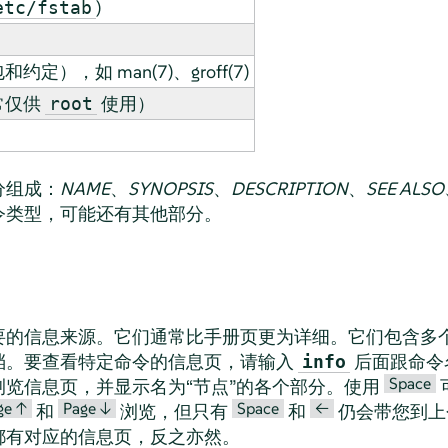
)
etc/fstab
），如 man(7)、groff(7)
常仅供
使用）
root
）
分组成：
NAME
、
SYNOPSIS
、
DESCRIPTION
、
SEE ALSO
令类型，可能还有其他部分。
要的信息来源。它们通常比手册页更为详细。它们包含多
档。要查看特定命令的信息页，请输入
后面跟命令
info
Space
浏览信息页，并显示名为
“
节点
”
的各个部分。使用
ge ↑
Page ↓
Space
<—
和
浏览，但只有
和
仍会带您到上
都有对应的信息页，反之亦然。