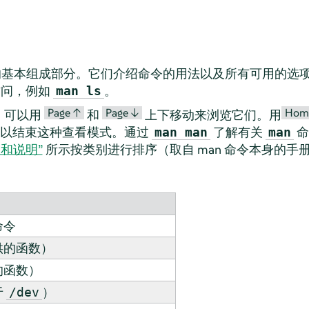
 系统的基本组成部分。它们介绍命令的用法以及所有可用的
访问，例如
。
man ls
Page ↑
Page ↓
Hom
。可以用
和
上下移动来浏览它们。用
以结束这种查看模式。通过
了解有关
命
man man
man
类别和说明”
所示按类别进行排序（取自 man 命令本身的手
命令
供的函数）
的函数）
于
）
/dev