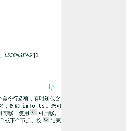
、
LICENSING
和
个命令行选项，有时还包含
名，例如
。您可
info ls
<—
可前移，使用
可后移。
Q
个或下个节点。按
结束