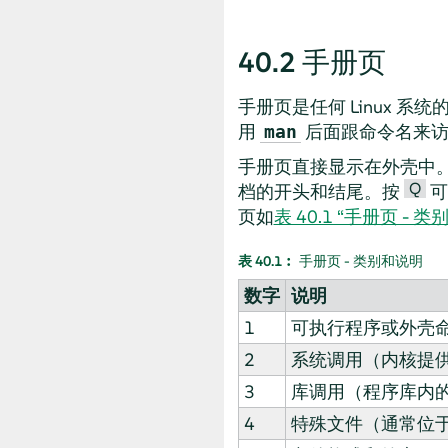
40.2
手册页
手册页是任何 Linux
用
后面跟命令名来
man
手册页直接显示在外壳中
Q
档的开头和结尾。按
可
页如
表 40.1 “手册页 - 
表 40.1︰
手册页 - 类别和说明
数字
说明
1
可执行程序或外壳
2
系统调用（内核提
3
库调用（程序库内
4
特殊文件（通常位