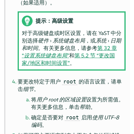
（如果适用）。
提示：高级设置
对于高级键盘或时区设置，请在 YaST 中分
别选择
硬件
›
系统键盘布局
，或
系统
›
日期
和时间
。有关更多信息，请参考
第 32 章
“
设置系统键盘布局
”
和
第 5.2 节 “更改国
家/地区和时间设置”
。
要更改特定于用户
的语言设置，请单
root
击
细节
。
将
用户 root 的区域设置
设置为所需值。
有关更多信息，单击
帮助
。
确定是否要对
启用
使用 UTF-8
root
编码
。