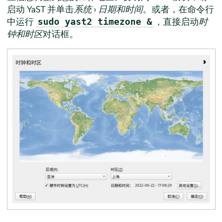
启动 YaST 并单击
系统
›
日期和时间
。或者，在命令行
中运行
，直接启动
时
sudo yast2 timezone &
钟和时区
对话框。