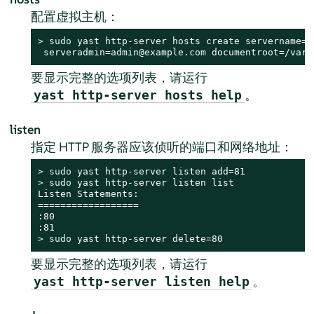
配置虚拟主机：
> 
sudo
 yast http-server hosts create servername=ww
 serveradmin=admin@example.com documentroot=/var/
要显示完整的选项列表，请运行
。
yast http-server hosts help
listen
指定 HTTP 服务器应该侦听的端口和网络地址：
> 
sudo
> 
sudo
 yast http-server listen list

Listen Statements:

==================

:80

> 
sudo
 yast http-server delete=80
要显示完整的选项列表，请运行
。
yast http-server listen help