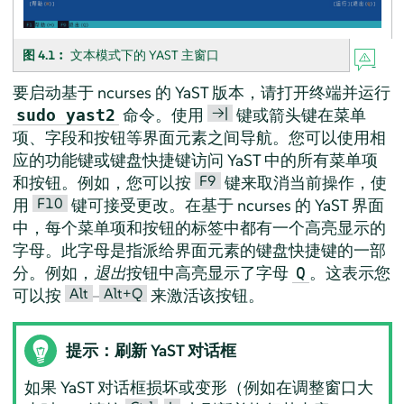
图 4.1︰
文本模式下的 YAST 主窗口
要启动基于 ncurses 的 YaST 版本，请打开终端并运行
→|
命令。使用
键或箭头键在菜单
sudo yast2
项、字段和按钮等界面元素之间导航。您可以使用相
应的功能键或键盘快捷键访问 YaST 中的所有菜单项
F9
和按钮。例如，您可以按
键来取消当前操作，使
F10
用
键可接受更改。在基于 ncurses 的 YaST 界面
中，每个菜单项和按钮的标签中都有一个高亮显示的
字母。此字母是指派给界面元素的键盘快捷键的一部
分。例如，
退出
按钮中高亮显示了字母
。这表示您
Q
Alt
Alt+Q
可以按
–
来激活该按钮。
提示：刷新 YaST 对话框
如果 YaST 对话框损坏或变形（例如在调整窗口大