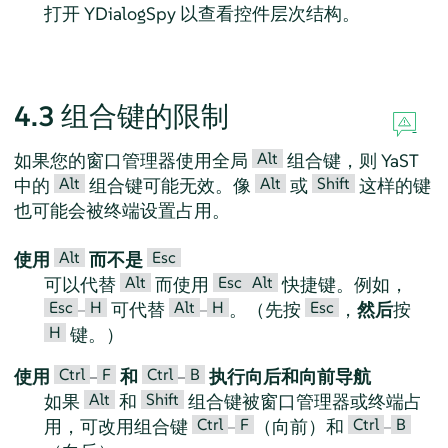
打开 YDialogSpy 以查看控件层次结构。
4.3
组合键的限制
Alt
如果您的窗口管理器使用全局
组合键，则 YaST
Alt
Alt
Shift
中的
组合键可能无效。像
或
这样的键
也可能会被终端设置占用。
Alt
Esc
使用
而不是
Alt
Esc
Alt
可以代替
而使用
快捷键。例如，
Esc
H
Alt
H
Esc
–
可代替
–
。（先按
，
然后
按
H
键。）
Ctrl
F
Ctrl
B
使用
–
和
–
执行向后和向前导航
Alt
Shift
如果
和
组合键被窗口管理器或终端占
Ctrl
F
Ctrl
B
用，可改用组合键
–
（向前）和
–