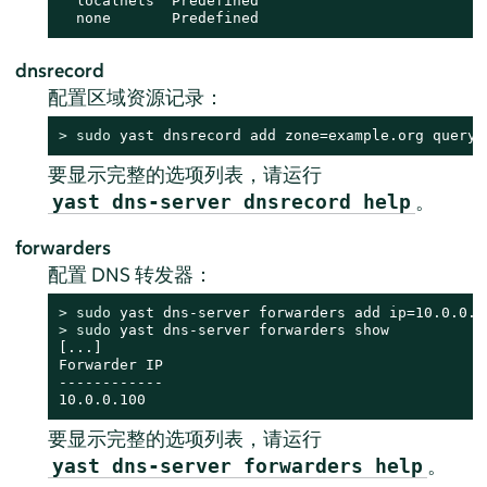
  localnets  Predefined

  none       Predefined
dnsrecord
配置区域资源记录：
> 
sudo
 yast dnsrecord add zone=example.org query=
要显示完整的选项列表，请运行
。
yast dns-server dnsrecord help
forwarders
配置 DNS 转发器：
> 
sudo
> 
sudo
 yast dns-server forwarders show

[...]

Forwarder IP

------------

10.0.0.100
要显示完整的选项列表，请运行
。
yast dns-server forwarders help