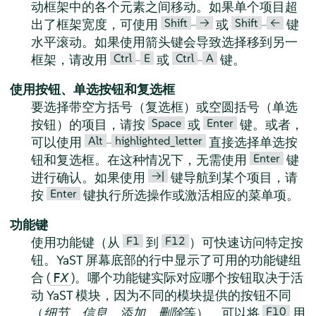
动框架中的各个元素之间移动。如果单个项目超
Shift
→
Shift
←
出了框架宽度，可使用
–
或
–
键
水平滚动。如果使用箭头键会导致选择移到另一
Ctrl
E
Ctrl
A
框架，请改用
–
或
–
键。
使用按钮、单选按钮和复选框
要选择带空方括号（复选框）或空圆括号（单选
Space
Enter
按钮）的项目，请按
或
键。或者，
Alt
highlighted_letter
可以使用
–
直接选择单选按
Enter
钮和复选框。在这种情况下，无需使用
键
→|
进行确认。如果使用
键导航到某个项目，请
Enter
按
键执行所选操作或激活相应的菜单项。
功能键
F1
F12
使用功能键（从
到
）可快速访问特定按
钮。YaST 屏幕底部的行中显示了可用的功能键组
合 (
)。哪个功能键实际对应哪个按钮取决于活
F
X
动 YaST 模块，因为不同的模块提供的按钮不同
F10
（
细节
、
信息
、
添加
、
删除
等）。可以将
用