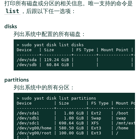
打印所有磁盘或分区的相关信息。唯一支持的命令是
，后跟以下任一选项：
list
disks
列出系统中配置的所有磁盘：
> 
sudo
 yast disk list disks

Device   | Size       | FS Type | Mount Point | La
---------+------------+---------+-------------+---
/dev/sda | 119.24 GiB |         |             |   
/dev/sdb |  60.84 GiB |         |             |  
partitions
列出系统中的所有分区：
> 
sudo
 yast disk list partitions

Device         | Size       | FS Type | Mount Poin
---------------+------------+---------+-----------
/dev/sda1      |   1.00 GiB | Ext2    | /boot     
/dev/sdb1      |   1.00 GiB | Swap    | swap      
/dev/sdc1      | 698.64 GiB | XFS     | /mnt/extra
/dev/vg00/home | 580.50 GiB | Ext3    | /home     
/dev/vg00/root | 100.00 GiB | Ext3    | /         
[...]