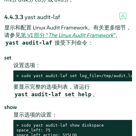
4.4.3.3
yast audit-laf
显示和配置 Linux Audit Framework。有关更多细节，
请参见
第 VI 部分 “
The Linux Audit Framework
”
。
接受下列命令：
yast audit-laf
set
设置选项：
> 
sudo
 yast audit-laf set log_file=/tmp/audit.log
要显示完整的选项列表，请运行
。
yast audit-laf set help
show
显示选项的设置：
> 
sudo
 yast audit-laf show diskspace

space_left: 75

space_left_action: SYSLOG
