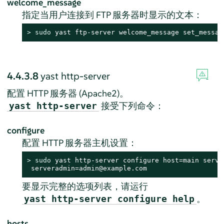
welcome_message
指定当用户连接到 FTP 服务器时显示的文本：
> 
sudo
 yast ftp-server welcome_message set_messag
4.4.3.8
yast http-server
配置 HTTP 服务器 (Apache2)。
接受下列命令：
yast http-server
configure
配置 HTTP 服务器主机设置：
> 
sudo
 yast http-server configure host=main serve
 serveradmin=admin@example.com
要显示完整的选项列表，请运行
。
yast http-server configure help
hosts