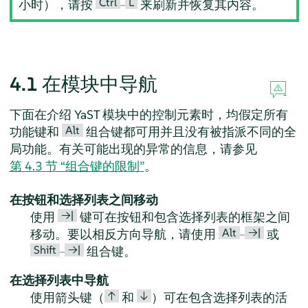
Ctrl
L
小时），请按
–
来刷新并恢复其内容。
4.1
在模块中导航
下面在介绍 YaST 模块中的控制元素时，均假定所有
Alt
功能键和
组合键都可用并且没有被指派不同的全
局功能。有关可能出现的异常的信息，请参见
第 4.3 节 “组合键的限制”
。
在按钮和选择列表之间移动
→|
使用
键可在按钮和包含选择列表的框架之间
Alt
→|
移动。要以相反方向导航，请使用
–
或
Shift
→|
–
组合键。
在选择列表中导航
↑
↓
使用箭头键（
和
）可在包含选择列表的活