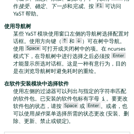
F1
作
接受
、
确定
、
下一步
和
完成
。按
可访问
YaST 帮助。
使用导航树
某些 YaST 模块使用窗口左侧的导航树选择配置对
↑
↓
话框。使用方向键（
和
）可在树中导航。
Space
使用
可打开或关闭树中的项。在 ncurses
Enter
模式下，在导航树中进行选择之后必须按
才能显示所选对话框。这是一种有意行为，目的
是在浏览导航树时避免耗时的重绘。
在软件安装模块中选择软件
使用左侧的过滤器可以列出与指定的字符串匹配
的软件包。已安装的软件包标有字母
。要更改
i
Space
Enter
软件包的状态，请按
或
。或者，也
可以使用
操作
菜单选择所需的状态更改 (安装、删
除、更新、禁止或锁定)。