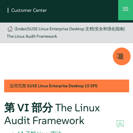
|
Index
|
SUSE Linux Enterprise Desktop 文档
|
安全和强化指南
|
The Linux Audit Framework
适用范围
SUSE Linux Enterprise Desktop
15 SP5
第 VI 部分
The Linux
Audit Framework