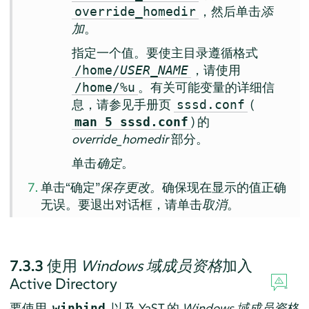
，然后单击
添
override_homedir
加
。
指定一个值。要使主目录遵循格式
，请使用
/home/
USER_NAME
。有关可能变量的详细信
/home/%u
息，请参见手册页
(
sssd.conf
) 的
man 5 sssd.conf
override_homedir
部分。
单击
确定
。
单击“确定”
保存更改。
确保现在显示的值正确
无误。要退出对话框，请单击
取消
。
7.3.3
使用
Windows 域成员资格
加入
Active Directory
要使用
以及 YaST 的
Windows 域成员资格
winbind