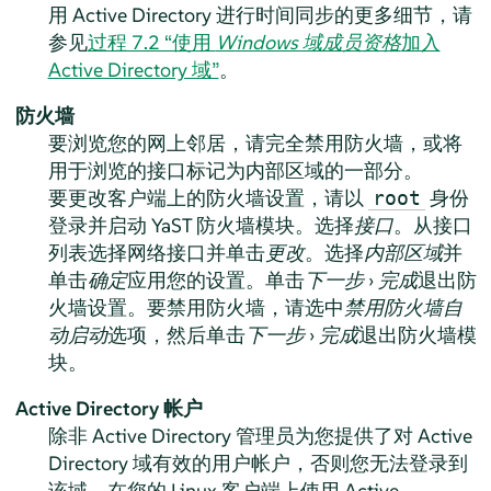
用 Active Directory 进行时间同步的更多细节，请
参见
过程 7.2 “使用
Windows 域成员资格
加入
Active Directory 域”
。
防火墙
要浏览您的网上邻居，请完全禁用防火墙，或将
用于浏览的接口标记为内部区域的一部分。
要更改客户端上的防火墙设置，请以
身份
root
登录并启动 YaST 防火墙模块。选择
接口
。从接口
列表选择网络接口并单击
更改
。选择
内部区域
并
单击
确定
应用您的设置。单击
下一步
›
完成
退出防
火墙设置。要禁用防火墙，请选中
禁用防火墙自
动启动
选项，然后单击
下一步
›
完成
退出防火墙模
块。
Active Directory 帐户
除非 Active Directory 管理员为您提供了对 Active
Directory 域有效的用户帐户，否则您无法登录到
该域。在您的 Linux 客户端上使用 Active