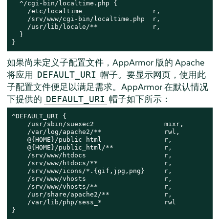
  ^/cgi-bin/localtime.php {

    /etc/localtime                  r,

    /srv/www/cgi-bin/localtime.php  r,

    /usr/lib/locale/**              r,

  }

}
如果尚未定义子配置文件，
AppArmor
版的 Apache
将应用
帽子。要显示网页，使用此
DEFAULT_URI
子配置文件便足以满足需求。AppArmor 在默认情况
下提供的
帽子如下所示：
DEFAULT_URI
^DEFAULT_URI {

    /usr/sbin/suexec2                  mixr,

    /var/log/apache2/**                rwl,

    @{HOME}/public_html                r,

    @{HOME}/public_html/**             r,

    /srv/www/htdocs                    r,

    /srv/www/htdocs/**                 r,

    /srv/www/icons/*.{gif,jpg,png}     r,

    /srv/www/vhosts                    r,

    /srv/www/vhosts/**                 r,

    /usr/share/apache2/**              r,

    /var/lib/php/sess_*                rwl

}