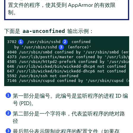
置文件的程序，使其受到
AppArmor
的有效限
制。
下面是
输出示例：
aa-unconfined
3702
1
 /usr/sbin/sshd
2
 confined

   by '/usr/sbin/sshd
3
 (enforce)'

4040 /usr/sbin/smbd confined by '/usr/sbin/smbd (enfo
4373 /usr/lib/postfix/master confined by '/usr/lib/po
4505 /usr/sbin/httpd2-prefork confined by '/usr/sbin/
646 /usr/lib/wicked/bin/wickedd-dhcp4 not confined

647 /usr/lib/wicked/bin/wickedd-dhcp6 not confined

5592 /usr/bin/ssh not confined

7146 /usr/sbin/cupsd confined by '/usr/sbin/cupsd (co
第一部分是编号。此编号是监听程序的进程 ID 编
1
号 (PID)。
第二部分是一个字符串，代表监听程序的绝对路
2
径
最后部分表示限制此程序的配置文件（如果存
3