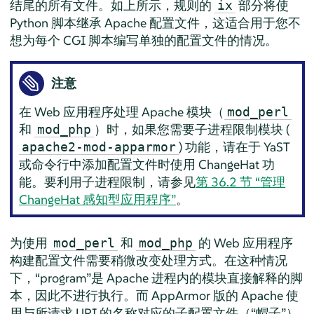
结尾的所有文件。如上所示，规则的
部分将使
ix
Python 脚本继承 Apache 配置文件，这适合用于您不
想为每个 CGI 脚本编写单独的配置文件的情况。
注意
在 Web 应用程序处理 Apache 模块（
mod_perl
和
）时，如果您需要子进程限制模块 (
mod_php
) 功能，请在于 YaST
apache2-mod-apparmor
或命令行中添加配置文件时使用 ChangeHat 功
能。要利用子进程限制，请参见
第 36.2 节 “管理
ChangeHat 感知型应用程序”
。
为使用
和
的 Web 应用程序
mod_perl
mod_php
构建配置文件需要稍微改变处理方式。在这种情况
下，
“
program
”
是 Apache 进程内的模块直接解释的脚
本，因此不进行执行。而
AppArmor
版的 Apache 使
用与所请求 URI 的名称对应的子配置文件（
“
帽子
”
）