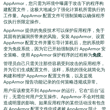
AppArmor
，您只需为环境中曝露于攻击下的程序构
建配置文件，这极大地减少了强化计算机所需执行的
工作量。
AppArmor 配置文件可强制策略以确保程序
仅执行所限定操作。
AppArmor
提供的免疫技术可以保护应用程序，免于
其固有的漏洞所带来的风险。安装
AppArmor
、设置
AppArmor
配置文件并重引导计算机后，您的系统即
变为免疫系统，因为它已开始强制执行
AppArmor
安
全策略。使用
AppArmor
保护程序的过程称为
免疫
。
管理员自己只需关注那些容易受到攻击的应用程序，
并为它们生成配置文件。这样，系统的强化就简化为
构建和维护
AppArmor
配置文件集，以及监视
AppArmor
报告功能记录的任何策略违规或异常。
用户应该察觉不到
AppArmor
的运行。它在
“
后台
”
运
行，无需任何用户交互操作。
AppArmor
不会对性能
造成明显的影响。如果应用程序的某些活动没有包含
在
AppArmor
配置文件中或者被
AppArmor
阻止，管