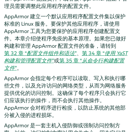
理员需要调整此应用程序的配置文件。
AppArmor 建立一个默认应用程序配置文件集以保护
标准的 Linux 服务。
要保护其他应用程序，请使用
AppArmor
工具为您要保护的应用程序创建配置文
件。本章介绍使程序免疫的基本原理。如果您已做好
构建和管理
AppArmor
配置文件的准备，请转到
第 32 章 “
配置文件组件和语法
”
、
第 34 章 “
使用 YaST
构建和管理配置文件
”
或
第 35 章 “
从命令行构建配置
文件
”
。
AppArmor
会指定每个程序可以读取、写入和执行哪
些文件，以及允许访问的网络类型，从而为网络服务
提供优化的访问控制。这确保了每个程序只会执行它
们应该执行的操作，而不会执行其他操作。
AppArmor
会对程序进行检疫，以防止系统的其他部
分被入侵的进程损坏。
AppArmor
是一套主机入侵防御或强制访问控制方