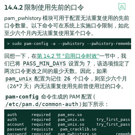
14.4.2
限制使用先前的口令
pam_pwhistory 模块可用于配置无法重复使用的先前
口令数量。以下命令可在系统上实施口令限制，如此
至少六个月内无法重复使用某个口令。
> 
sudo
 pam-config -a --pwhistory --pwhistory-remember
回想一下，在
第 14.2 节 “启用口令时效”
一节中，我
们已将
设置为
，该选项指定了
PASS_MIN_DAYS
7
两次口令更改之间的最少天数。因此，如果
配置为记住
个口令，则至少六个月
pam_unix
26
（26*7 天）内无法重复使用先前曾使用过的口令。
命令生成的 PAM 配置 (
pam-config
) 如下所示：
/etc/pam.d/common-auth
auth      required   pam_env.so

auth      required   pam_unix.so     try_first_pass

account   required   pam_unix.so     try_first_pass

password  requisite   pam_cracklib.so

password  required   pam_pwhistory.so        remember=