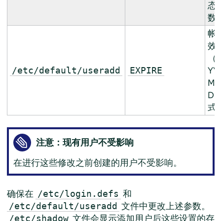
态
数
帐
效
（
YY
/etc/default/useradd
EXPIRE
MM
DD
式
注意：现有用户不受影响
在进行这些修改之前创建的用户不受影响。
确保在
和
/etc/login.defs
文件中更改上述参数。
/etc/default/useradd
文件会显示添加用户后这些设置的存
/etc/shadow