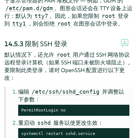
于显示管理器的 PAM 堆栈文件 — 例如，GDM 的
。图形会话还会在 TTY 设备上运
/etc/pam.d/gdm
行：默认为
。因此，如果您限制
登录
tty7
root
到
，则会拒绝
在图形会话中登录。
tty1
root
14.5.3
限制 SSH 登录
默认情况下，还允许
用户通过 SSH 网络协议
root
远程登录计算机（如果 SSH 端口未被防火墙阻止）。
要限制此类登录，请对 OpenSSH 配置进行以下更
改：
编辑
并调整以
/etc/ssh/sshd_config
下参数：
PermitRootLogin no
重启动
服务以使更改生效：
sshd
systemctl restart sshd.service