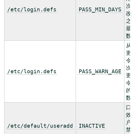
次
/etc/login.defs
PASS_MIN_DAYS
改
之
最
数
从
更
令
次
/etc/login.defs
PASS_WARN_AGE
更
令
的
数
口
效
户
/etc/default/useradd
INACTIVE
禁