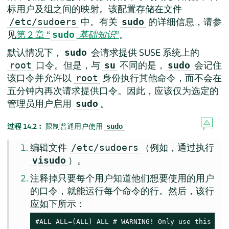
标用户及组之间的映射。该配置存储在文件
中。
有关
的详细信息，请参
/etc/sudoers
sudo
见
第 2 章 “
基础知识
”
。
sudo
默认情况下，
会请求提供 SUSE 系统上的
sudo
口令。但是，与
不同的是，
会记住
root
su
sudo
该口令并允许以
身份执行其他命令，而不会在
root
五分钟内再次请求提供口令。因此，应该仅为选定的
管理员用户启用
。
sudo
过程 14.2︰
限制普通用户使用
sudo
编辑文件
（例如，通过执行
/etc/sudoers
）。
visudo
注释掉只要每个用户知道他们想要使用的用户
的口令，就能运行每个命令的行。然后，该行
应如下所示：
#ALL ALL=(ALL) ALL # WARNING! Only use this tog