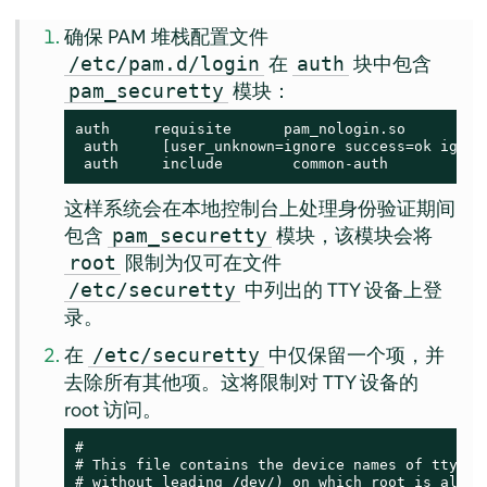
确保 PAM 堆栈配置文件
在
块中包含
/etc/pam.d/login
auth
模块：
pam_securetty
auth     requisite      pam_nologin.so

 auth     [user_unknown=ignore success=ok ignor
 auth     include        common-auth
这样系统会在本地控制台上处理身份验证期间
包含
模块，该模块会将
pam_securetty
限制为仅可在文件
root
中列出的 TTY 设备上登
/etc/securetty
录。
在
中仅保留一个项，并
/etc/securetty
去除所有其他项。这将限制对 TTY 设备的
root 访问。
#

# This file contains the device names of tty lin
# without leading /dev/) on which root is allowe