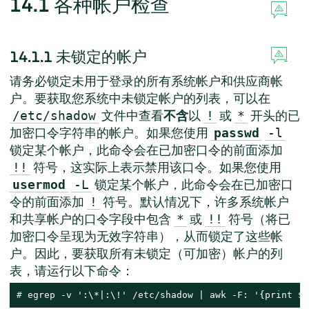
14.1
各种帐户检查
14.1.1
未锁定的帐户
请务必锁定未用于登录的所有系统帐户和供应商帐
户。要获取您系统中未锁定帐户的列表，可以在
文件中查看
不含
以
或
开头的已
/etc/shadow
!
*
加密口令字符串的帐户。如果您使用
passwd
-l
锁定某个帐户，此命令会在已加密口令的前面添加
符号，这实际上表示禁用该口令。如果您使用
!!
锁定某个帐户，此命令会在已加密口
usermod
-L
令的前面添加
符号。默认情况下，许多系统帐户
!
和共享帐户的口令字段中包含
或
符号（将已
*
!!
加密口令呈现为无效字符串），从而锁定了这些帐
户。因此，要获取所有未锁定（可加密）帐户的列
表，请运行以下命令：
# 
egrep -v ':\*|:\!' /etc/shadow | awk -F: '{print $1