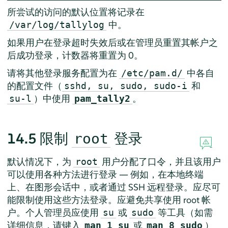
所尝试的访问的默认位置将记录在
中。
/var/log/tallylog
如果用户在登录超时失效后或在管理员重置其帐户之
后成功登录，计数器将重置为 0。
请将其他登录服务配置为在
中各自
/etc/pam.d/
的配置文件（
和
sshd, su, sudo, sudo-i
）中使用
。
su-l
pam_tally2
14.5
限制
登录
root
默认情况下，为
用户分配了口令，并且该用户
root
可以使用各种方法进行登录 — 例如，在本地终端
上、在图形会话中，或者通过 SSH 远程登录。应尽可
能限制使用这些方法登录。应避免共享使用 root 帐
户。个人管理员应使用
或
等工具（如需
su
sudo
详细信息，请键入
或
）
man 1 su
man 8 sudo