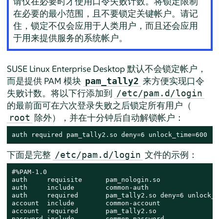
请仅在必要时才使用口令失败计数。将锁定限制
在必要的最小范围，且不要锁定关键帐户。请记
住，锁定不仅会应用于人类用户，而且还会应用
于用来提供服务的系统帐户。
SUSE Linux Enterprise Desktop
默认不会锁定帐户，
而是提供 PAM 模块
来方便实现口令
pam_tally2
失败计数。将以下行添加到
/etc/pam.d/login
的最前面可在六次登录失败之后锁定所有用户（
除外），并在十分钟后自动解锁帐户：
root
auth required pam_tally2.so deny=6 unlock_time=600
下面是完整
文件的示例：
/etc/pam.d/login
#%PAM-1.0

auth     requisite      pam_nologin.so

auth     include        common-auth

auth     required       pam_tally2.so deny=6 unlock_t
account  include        common-account

account  required       pam_tally2.so

password include        common-password
