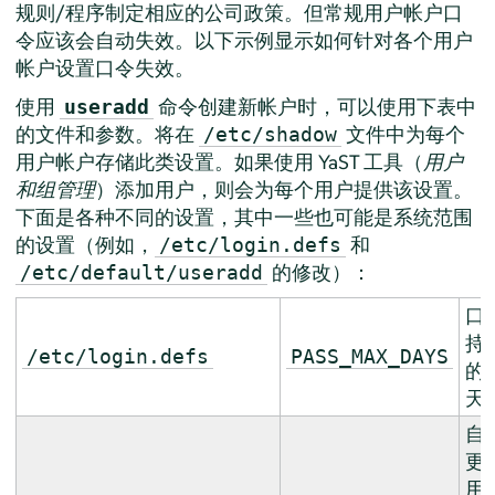
规则/程序制定相应的公司政策。但常规用户帐户口
令应该会自动失效。以下示例显示如何针对各个用户
帐户设置口令失效。
使用
命令创建新帐户时，可以使用下表中
useradd
的文件和参数。将在
文件中为每个
/etc/shadow
用户帐户存储此类设置。如果使用 YaST 工具（
用户
和组管理
）添加用户，则会为每个用户提供该设置。
下面是各种不同的设置，其中一些也可能是系统范围
的设置（例如，
和
/etc/login.defs
的修改）：
/etc/default/useradd
口
持
/etc/login.defs
PASS_MAX_DAYS
的
天
自
更
用