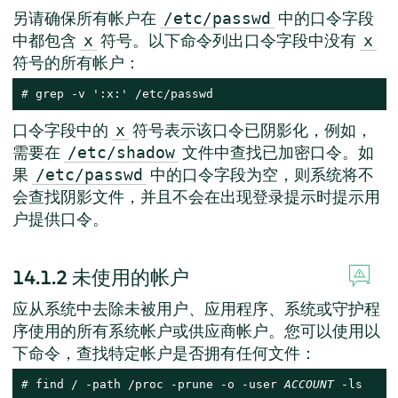
另请确保所有帐户在
中的口令字段
/etc/passwd
中都包含
符号。以下命令列出口令字段中没有
x
x
符号的所有帐户：
# 
grep -v ':x:' /etc/passwd
口令字段中的
符号表示该口令已阴影化，例如，
x
需要在
文件中查找已加密口令。如
/etc/shadow
果
中的口令字段为空，则系统将不
/etc/passwd
会查找阴影文件，并且不会在出现登录提示时提示用
户提供口令。
14.1.2
未使用的帐户
应从系统中去除未被用户、应用程序、系统或守护程
序使用的所有系统帐户或供应商帐户。您可以使用以
下命令，查找特定帐户是否拥有任何文件：
# 
find / -path /proc -prune -o -user 
ACCOUNT
 -ls