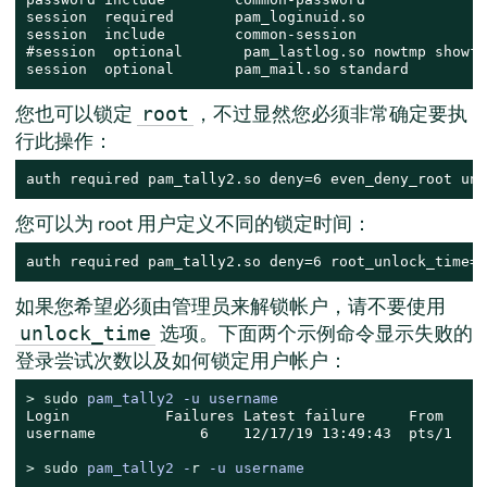
session  required       pam_loginuid.so

session  include        common-session

#session  optional       pam_lastlog.so nowtmp showfa
session  optional       pam_mail.so standard
您也可以锁定
，不过显然您必须非常确定要执
root
行此操作：
auth required pam_tally2.so deny=6 even_deny_root unl
您可以为 root 用户定义不同的锁定时间：
auth required pam_tally2.so deny=6 root_unlock_time=1
如果您希望必须由管理员来解锁帐户，请不要使用
选项。下面两个示例命令显示失败的
unlock_time
登录尝试次数以及如何锁定用户帐户：
> 
sudo
pam_tally2 -u username
Login           Failures Latest failure     From

username            6    12/17/19 13:49:43  pts/1

> 
sudo
pam_tally2 -
r
 -u username