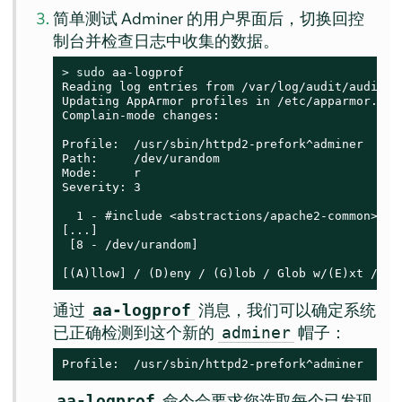
简单测试 Adminer 的用户界面后，切换回控
制台并检查日志中收集的数据。
> 
sudo
 aa-logprof

Reading log entries from /var/log/audit/audit.lo
Updating AppArmor profiles in /etc/apparmor.d.

Complain-mode changes:

Profile:  /usr/sbin/httpd2-prefork^adminer

Path:     /dev/urandom

Mode:     r

Severity: 3

  1 - #include <abstractions/apache2-common>

[...]

 [8 - /dev/urandom]

[(A)llow] / (D)eny / (G)lob / Glob w/(E)xt / (N
通过
消息，我们可以确定系统
aa-logprof
已正确检测到这个新的
帽子：
adminer
Profile:  /usr/sbin/httpd2-prefork^adminer
命令会要求您选取每个已发现
aa-logprof