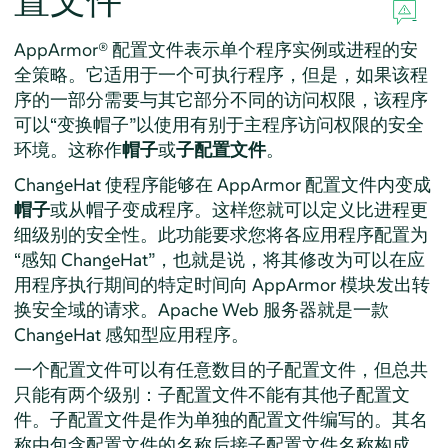
置文件
AppArmor®
配置文件表示单个程序实例或进程的安
全策略。它适用于一个可执行程序，但是，如果该程
序的一部分需要与其它部分不同的访问权限，该程序
可以
“
变换帽子
”
以使用有别于主程序访问权限的安全
环境。这称作
帽子
或
子配置文件
。
ChangeHat 使程序能够在
AppArmor
配置文件内变成
帽子
或从帽子变成程序。这样您就可以定义比进程更
细级别的安全性。此功能要求您将各应用程序配置为
“
感知 ChangeHat
”
，也就是说，将其修改为可以在应
用程序执行期间的特定时间向
AppArmor
模块发出转
换安全域的请求。Apache Web 服务器就是一款
ChangeHat 感知型应用程序。
一个配置文件可以有任意数目的子配置文件，但总共
只能有两个级别：子配置文件不能有其他子配置文
件。子配置文件是作为单独的配置文件编写的。其名
称由包含配置文件的名称后接子配置文件名称构成，