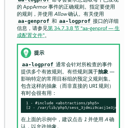
的
AppArmor
事件的正确规则。指定要使用
的规则，并使用
Allow
确认。有关使用
和
接口的详细
aa-genprof
aa-logprof
信息，请参见
第 34.7.3.8 节 “aa-genprof — 生
成配置文件”
。
提示
通常会针对所检查的事件
aa-logprof
提供多个有效规则。有些规则属于
抽象
—
影响特定的常用目标组的预定义规则集。
包含这样的抽象（而非直接的 URI 规则）
有时会很有用：
 1 - #include <abstractions/php5>

 [2 - /var/lib/php5/sess_3jdmii9cacj1e3jnahbt
在上面的示例中，建议点击
1
并使用
A
确
认，以允许抽象。