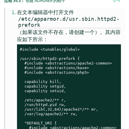
过程 35.3︰
创建 ADMINER 的帽子
在文本编辑器中打开文件
/etc/apparmor.d/usr.sbin.httpd2-
prefork
（如果该文件不存在，请创建一个）。其内容
应如下所示：
#include <tunables/global>

/usr/sbin/httpd2-prefork {

  #include <abstractions/apache2-common>

  #include <abstractions/base>

  #include <abstractions/php5>

  capability kill,

  capability setgid,

  capability setuid,

  /etc/apache2/** r,

  /run/httpd.pid rw,

  /usr/lib{,32,64}/apache2*/** mr,

  /var/log/apache2/** rw,

  ^DEFAULT_URI {

    #include <abstractions/apache2-common>
