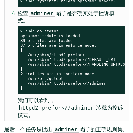
> 
sudo
 systemctl reload apparmor apache2
检查
帽子是否确实处于控诉模
adminer
式。
> 
sudo
 aa-status

apparmor module is loaded.

39 profiles are loaded.

37 profiles are in enforce mode.

[...]

   /usr/sbin/httpd2-prefork

   /usr/sbin/httpd2-prefork//DEFAULT_URI

   /usr/sbin/httpd2-prefork//HANDLING_UNTRUSTED_
[...]

2 profiles are in complain mode.

   /usr/bin/getopt

   /usr/sbin/httpd2-prefork//adminer

[...]
我们可以看到，
装载为控诉
httpd2-prefork//adminer
模式。
最后一个任务是找出
帽子的正确规则集。
adminer