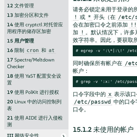
12
文件管理
请务必锁定未用于登录的
13
加密分区和文件
或
开头（在
!
*
/etc/
会在加密口令之前添加
!!
14
使用 cryptctl 对托管应
用程序的储存区加密
加
。默认情况下，许多
!
效字符串。因此，要获取
15
用户管理
16
限制
和
cron
at
# 
egrep -v ':\*|:\!' /etc
17
Spectre/Meltdown
同时确保所有帐户在
/et
Checker
帐户：
18
使用 YaST 配置安全设
# 
grep -v ':x:' /etc/pass
置
19
使用 PolKit 进行授权
口令字段中的
表示该口
x
中的口令
/etc/passwd
20
Linux 中的访问控制列
表
口令。
21
使用 AIDE 进行入侵检
测
15.1.2
未使用的帐户
III
网络安全性