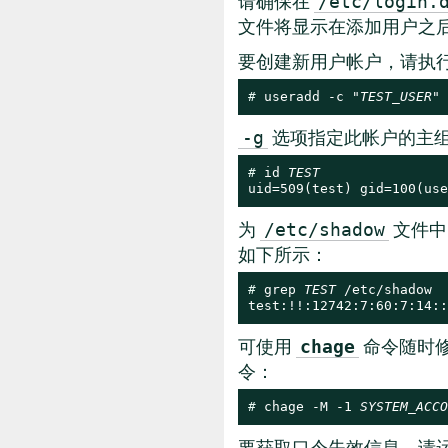
请确保在
/etc/login.
文件将显示在添加用户之
要创建新用户帐户，请执
# 
useradd -c "
TEST_USER
" 
选项指定此帐户的主
-g
# 
id 
TEST
uid=509(test) gid=100(use
为
文件中
/etc/shadow
如下所示：
# 
grep 
TEST
 /etc/shadow

test:!!:12742:7:60:7:14::
可使用
命令随时
chage
令：
# 
chage -M -1 
SYSTEM_ACCO
要获取口令失效信息，请