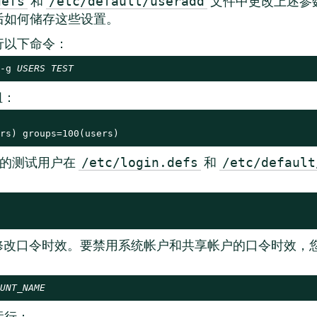
和
文件中更改上述参
defs
/etc/default/useradd
后如何储存这些设置。
行以下命令：
-g 
USERS
TEST
组：
rs) groups=100(users)
的测试用户在
和
/etc/login.defs
/etc/default
修改口令时效。要禁用系统帐户和共享帐户的口令时效，
UNT_NAME
运行：