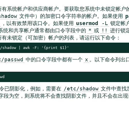
所有系统帐户和供应商帐户。要获取您系统中未锁定帐户
文件中）的加密口令字符串的帐户。如果使用
shadow
p
，以有效禁用该口令。如果使用
锁定帐
usermod
-L
系统和共享帐户通常都由口令字段中的
或
进行锁
*
!!
所有未锁定（可加密）帐户的列表，请运行以下命令：
/shadow | awk -F: '{print $1}'
中的口令字段中都有一个
。以下命令列出
c/passwd
x
wd
令已阴影化，例如，需要在
文件中查找
/etc/shadow
字段为空，则系统将不会查找阴影文件，并且不会在出现