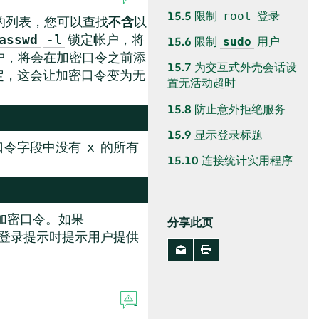
15.5
限制
登录
root
的列表，您可以查找
不含
以
锁定帐户，将
asswd
-l
15.6
限制
用户
sudo
户，将会在加密口令之前添
15.7
为交互式外壳会话设
定，这会让加密口令变为无
置无活动超时
15.8
防止意外拒绝服务
15.9
显示登录标题
口令字段中没有
的所有
x
15.10
连接统计实用程序
加密口令。如果
分享此页
登录提示时提示用户提供