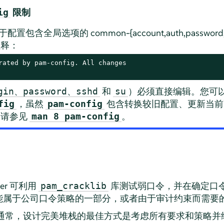
限制
ig
置包含全局选项的 common-{account,auth,password,s
注释：
rated by pam-config. All changes

和
）必须直接编辑。您可
gin、password、sshd
su
，虽然
包含转换较旧配置、更新当前
fig
pam-config
，请参见
。
man 8 pam-config
er
可利用
库测试弱口令，并在确定口
pam_cracklib
能属于公司口令策略的一部分，或者由于审计约束而需要
。通常，设计完美堆栈的最佳方式是考虑所有要求和策略并