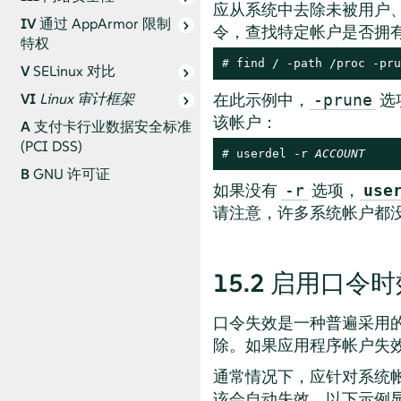
应从系统中去除未被用户
IV
通过
AppArmor
限制
令，查找特定帐户是否拥
特权
# 
find / -path /proc -pru
V
SELinux 对比
在此示例中，
选
VI
Linux 审计框架
-prune
该帐户：
A
支付卡行业数据安全标准
(PCI DSS)
# 
userdel -r 
ACCOUNT
B
GNU 许可证
如果没有
选项，
-r
use
请注意，许多系统帐户都
15.2
启用口令时
口令失效是一种普遍采用的
除。如果应用程序帐户失
通常情况下，应针对系统
该会自动失效。以下示例