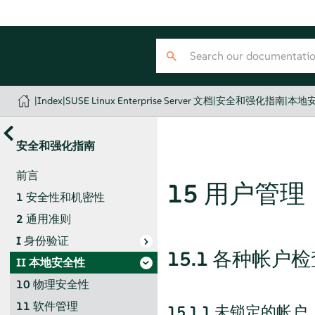
|
Index
|
SUSE Linux Enterprise Server 文档
|
安全和强化指南
|
本地
安全和强化指南
前言
15
用户管理
1
安全性和机密性
2
通用准则
I
身份验证
15.1
各种帐户检
II
本地安全性
10
物理安全性
11
软件管理
15.1.1
未锁定的帐户