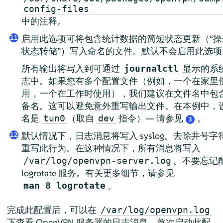
config-files
中的注释。
启用此选项可将包含统计数据的简短状态更新（
“
操
11
状态转储
”
）写入命名的文件。默认不会启用此选项
所有输出将写入到可通过
显示的系
journalctl
志中。如果您有多个配置文件（例如，一个在家里
用，一个在工作时使用），我们建议在文件名中包
备名。这可以避免意外重写输出文件。在本例中，
名是
（取自
指令）— 请参见
。
tun0
dev
3
默认情况下，日志消息将写入 syslog。去除井号字
12
重写此行为。在这种情况下，所有消息将写入
。不要忘记
/var/log/openvpn-server.log
logrotate 服务。有关更多细节，请参见
。
man 8 logrotate
完成此配置后，可以在
/var/log/openvpn.log
下查看 OpenVPN 服务器的日志消息。首次启动此配