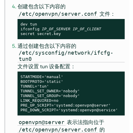
创建包含以下内容的
文件：
/etc/openvpn/server.conf
dev tun

ifconfig 
IP_OF_SERVER
IP_OF_CLIENT
secret secret.key
通过创建包含以下内容的
/etc/sysconfig/network/ifcfg-
tun0
文件设置 tun 设备配置：
STARTMODE='manual'

BOOTPROTO='static'

TUNNEL='tun'

TUNNEL_SET_OWNER='nobody'

TUNNEL_SET_GROUP='nobody'

LINK_REQUIRED=no

PRE_UP_SCRIPT='systemd:openvpn@server'

PRE_DOWN_SCRIPT='systemd:openvpn@service'
表示法指向位于
openvpn@server
的
/etc/openvpn/server.conf