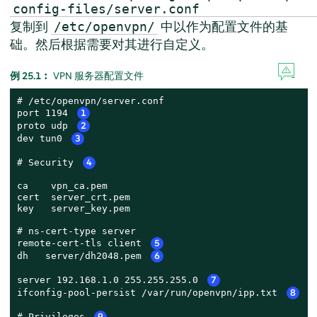
config-files/server.conf
复制到
中以作为配置文件的基
/etc/openvpn/
础。然后根据需要对其进行自定义。
例 25.1︰
VPN 服务器配置文件
# /etc/openvpn/server.conf

port 1194 
1
proto udp 
2
dev tun0 
3
# Security 
4
ca    vpn_ca.pem

cert  server_crt.pem

key   server_key.pem

# ns-cert-type server 

remote-cert-tls client 
5
dh   server/dh2048.pem 
6
server 192.168.1.0 255.255.255.0 
7
ifconfig-pool-persist /var/run/openvpn/ipp.txt 
8
# Privileges 