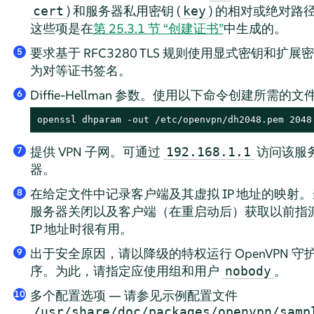
) 和服务器私用密钥 (
) 的相对或绝对路
cert
key
这些项是在
第 25.3.1 节 “创建证书”
中生成的。
要求基于 RFC3280 TLS 规则使用显式密钥和扩展
5
为对等证书签名。
Diffie-Hellman 参数。使用以下命令创建所需的文
6
openssl dhparam -out /etc/openvpn/dh2048.pem 2048
提供 VPN 子网。可通过
访问该服
192.168.1.1
7
器。
在给定文件中记录客户端及其虚拟 IP 地址的映射。
8
服务器关闭以及客户端（在重启动后）获取以前指
IP 地址时很有用。
出于安全原因，请以降级的特权运行 OpenVPN 守
9
序。为此，请指定应使用组和用户
。
nobody
多个配置选项 — 请参见示例配置文件
10
/usr/share/doc/packages/openvpn/samp