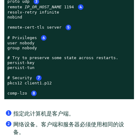
proto udp 
3
remote 
IP_OR_HOST_NAME
 1194 
4
resolv-retry infinite

nobind

remote-cert-tls server 
5
# Privileges 
6
user nobody

group nobody

# Try to preserve some state across restarts.

persist-key

persist-tun

# Security 
7
pkcs12 client1.p12

comp-lzo 
8
指定此计算机是客户端。
1
网络设备。客户端和服务器必须使用相同的设
2
备。