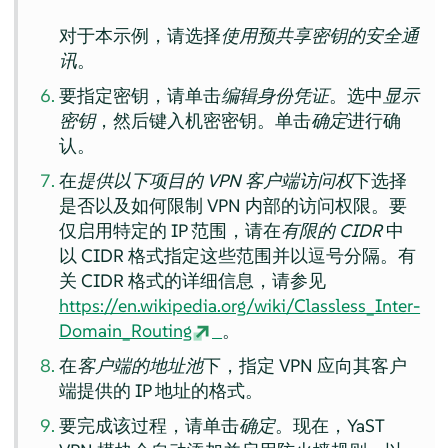
对于本示例，请选择
使用预共享密钥的安全通
讯
。
要指定密钥，请单击
编辑身份凭证
。选中
显示
密钥
，然后键入机密密钥。单击
确定
进行确
认。
在
提供以下项目的 VPN 客户端访问权
下选择
是否以及如何限制 VPN 内部的访问权限。要
仅启用特定的 IP 范围，请在
有限的 CIDR
中
以 CIDR 格式指定这些范围并以逗号分隔。有
关 CIDR 格式的详细信息，请参见
https://en.wikipedia.org/wiki/Classless_Inter-
Domain_Routing
。
在
客户端的地址池
下，指定 VPN 应向其客户
端提供的 IP 地址的格式。
要完成该过程，请单击
确定
。现在，YaST