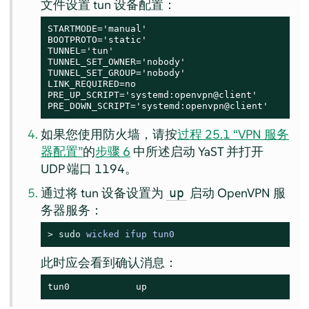
文件设置 tun 设备配置：
STARTMODE='manual'

BOOTPROTO='static'

TUNNEL='tun'

TUNNEL_SET_OWNER='nobody'

TUNNEL_SET_GROUP='nobody'

LINK_REQUIRED=no

PRE_UP_SCRIPT='systemd:openvpn@client'

PRE_DOWN_SCRIPT='systemd:openvpn@client'
如果您使用防火墙，请按
过程 25.1 “VPN 服务
器配置”
的
步骤 6
中所述启动 YaST 并打开
UDP 端口 1194。
通过将 tun 设备设置为
启动 OpenVPN 服
up
务器服务：
> 
sudo
wicked ifup tun0
此时应会看到确认消息：
tun0            up