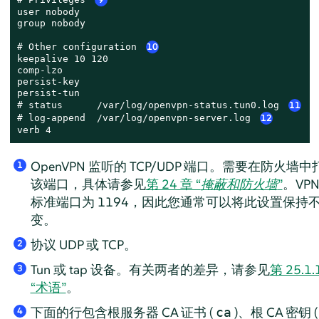
9
user nobody

group nobody

# Other configuration 
10
keepalive 10 120

comp-lzo

persist-key

persist-tun

# status      /var/log/openvpn-status.tun0.log 
11
# log-append  /var/log/openvpn-server.log 
12
verb 4
OpenVPN 监听的 TCP/UDP 端口。需要在防火墙中
1
该端口，具体请参见
第 24 章 “
掩蔽和防火墙
”
。VPN
标准端口为 1194，因此您通常可以将此设置保持
变。
协议 UDP 或 TCP。
2
Tun 或 tap 设备。有关两者的差异，请参见
第 25.1.
3
“术语”
。
下面的行包含根服务器 CA 证书 (
)、根 CA 密钥 (
ca
4