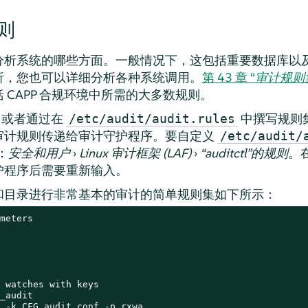
则
分析系统的哪些方面。一般情况下，这包括重要数据库以
析，您也可以详细分析各种系统调用。
第 43 章 “
审计规则
 CAPP 合规环境中所需的大多数规则。
中或者通过在
中撰写规则
/etc/audit/audit.rules
审计规则传递给审计守护程序。要自定义
/etc/audit/
：
安全和用户
›
Linux 审计框架 (LAF)
›
“auditctl”的规则
。
护程序后需要重新输入。
和目录进行非常基本的审计的简单规则集如下所示：
meters

 watches with keys

_audit

 -k CFG_audit_conf -p rxwa
