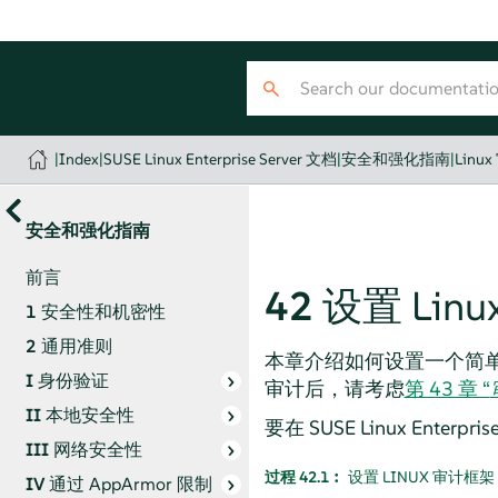
|
Index
|
SUSE Linux Enterprise Server 文档
|
安全和强化指南
|
Linu
安全和强化指南
前言
42
设置 Lin
1
安全性和机密性
2
通用准则
本章介绍如何设置一个简
I
身份验证
审计后，请考虑
第 43 章 “
II
本地安全性
要在
SUSE Linux Enterprise
III
网络安全性
过程 42.1︰
设置 LINUX 审计框架
IV
通过
AppArmor
限制