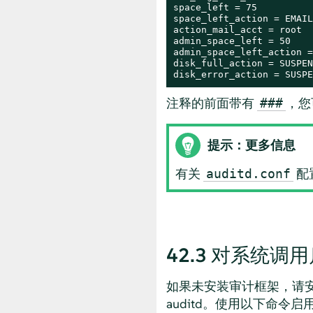
space_left = 75

space_left_action = EMAIL

action_mail_acct = root

admin_space_left = 50

admin_space_left_action =
disk_full_action = SUSPEN
disk_error_action = SUSPE
注释的前面带有
，您
###
提示：更多信息
有关
配
auditd.conf
42.3
对系统调用
如果未安装审计框架，请
auditd。使用以下命令启用 