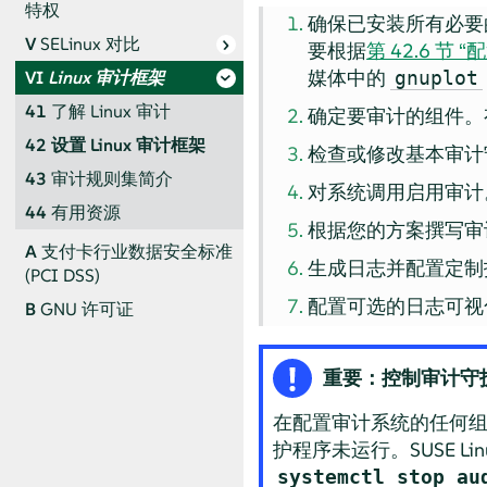
特权
确保已安装所有必要
V
SELinux 对比
要根据
第 42.6 节
媒体中的
gnuplot
VI
Linux 审计框架
41
了解 Linux 审计
确定要审计的组件。
42
设置 Linux 审计框架
检查或修改基本审计
43
审计规则集简介
对系统调用启用审计
44
有用资源
根据您的方案撰写审
A
支付卡行业数据安全标准
生成日志并配置定制
(PCI DSS)
配置可选的日志可视
B
GNU 许可证
重要：控制审计守
在配置审计系统的任何
护程序未运行。
SUSE Lin
systemctl stop au