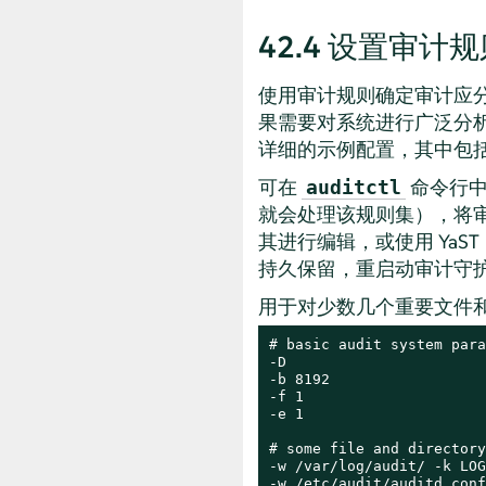
42.4
设置审计规
使用审计规则确定审计应
果需要对系统进行广泛分
详细的示例配置，其中包括
可在
命令行
auditctl
就会处理该规则集），将
其进行编辑，或使用 YaST
持久保留，重启动审计守
用于对少数几个重要文件
# basic audit system para
-D

-b 8192

-f 1

-e 1

# some file and directory
-w /var/log/audit/ -k LOG
-w /etc/audit/auditd.conf