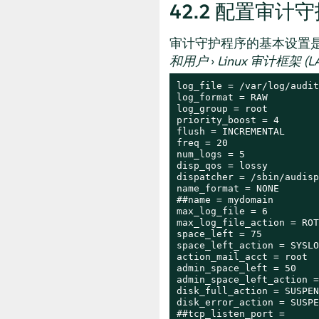
42.2
配置审计守
审计守护程序的基本设置
和用户
›
Linux 审计框架 (LA
log_file = /var/log/audit
log_format = RAW

log_group = root

priority_boost = 4

flush = INCREMENTAL

freq = 20

num_logs = 5

disp_qos = lossy

dispatcher = /sbin/audispd
name_format = NONE

##name = mydomain

max_log_file = 6

max_log_file_action = ROT
space_left = 75

space_left_action = SYSLOG
action_mail_acct = root

admin_space_left = 50

admin_space_left_action =
disk_full_action = SUSPEND
disk_error_action = SUSPE
##tcp_listen_port =
