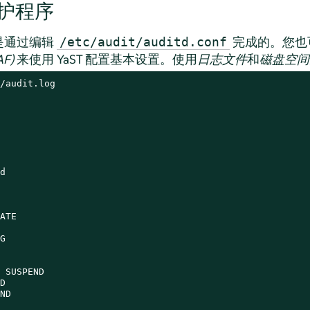
护程序
是通过编辑
完成的。您也
/etc/audit/auditd.conf
F)
来使用 YaST 配置基本设置。使用
日志文件
和
磁盘空间
/audit.log



ATE



 SUSPEND



ND
