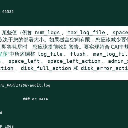
-65535

。某些值（例如
、
、
num_logs
max_log_file
spac
取决于您的部署大小。如果磁盘空间有限，您应该减少要
即将耗尽时，您应该提前收到警告。要实现符合 CAPP 
程序”
中所述调整
、
、
log_file
flush
max_log_fil
、
、
、
n
space_left
space_left_action
admin_
、
和
ction
disk_full_action
disk_error_acti
TE_PARTITION
/audit.log

          ### or DATA



P_LOGS
