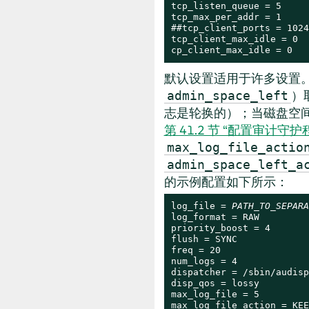
tcp_listen_queue = 5

tcp_max_per_addr = 1

##tcp_client_ports = 1024
tcp_client_max_idle = 0

cp_client_max_idle = 0
默认设置适用于许多设置
）
admin_space_left
志是轮换的）；当磁盘空间
第 41.2 节 “配置审计守护
max_log_file_actio
admin_space_left_a
的示例配置如下所示：
log_file = 
PATH_TO_SEPARA
log_format = RAW

priority_boost = 4

flush = SYNC             
freq = 20

num_logs = 4

dispatcher = /sbin/audispd
disp_qos = lossy

max_log_file = 5

max_log_file_action = KEE