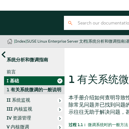
|
Index
|
SUSE Linux Enterprise Server 文档
|
系统分析和微调指南
|
系统分析和微调指南
前言
1
有关系统微
I
基础
1
有关系统微调的一般说明
本手册介绍如何查明导致
II
系统监视
除常见问题并已找到问题
III
内核监视
示往往无助于解决问题，
IV
资源管理
过程 1.1︰
微调系统时的一般方法
V
内核微调