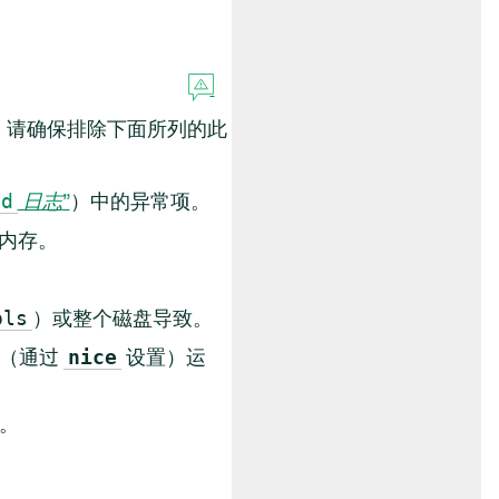
，请确保排除下面所列的此
日志
”
）中的异常项。
md
或内存。
）或整个磁盘导致。
ols
级（通过
设置）运
nice
。