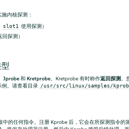
实施内核探测：
令
使用探测）
slot1
施返回探测）
类型
、
Jprobe
和
Kretprobe
。Kretprobe 有时称作
返回探测
。您
示例。请查看目录
/usr/src/linux/samples/kprob
nux 内核中的任何指令。注册 Kprobe 后，它会在所探测指