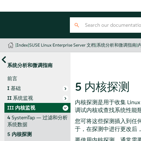
|
Index
|
SUSE Linux Enterprise Server 文档
|
系统分析和微调指南
|
系统分析和微调指南
前言
5
内核探测
I
基础
II
系统监视
内核探测是用于收集 Li
III
内核监视
调试内核或查找系统性能
4
SystemTap — 过滤和分析
您可将这些探测插入到任
系统数据
于，在探测中进行更改后
5
内核探测
要使用内核探测，通常需