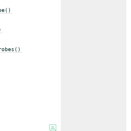
be()
)
robes()