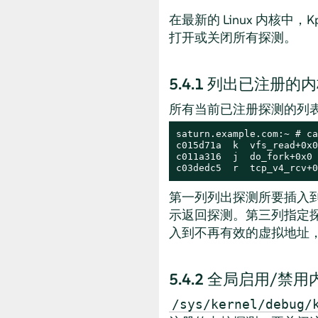
在最新的 Linux 内核中，
打开或关闭所有探测。
5.4.1
列出已注册的内
所有当前已注册探测的列
saturn.example.com:~ # ca
c015d71a  k  vfs_read+0x0
c011a316  j  do_fork+0x0

c03dedc5  r  tcp_v4_rcv+0
第一列列出探测所要插入
示返回探测。第三列指定
入到不再有效的虚拟地址
5.4.2
全局启用/禁用
/sys/kernel/debug/