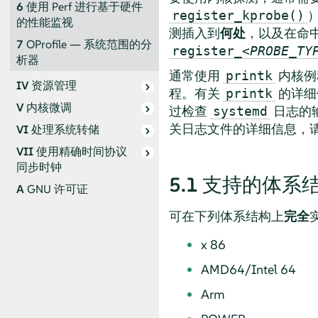
6
使用 Perf 进行基于硬件
register_kprobe()
的性能监视
测插入到
何处
，以及在命
7
OProfile — 系统范围的分
register_<
PROBE_TY
析器
通常使用
内核例
printk
IV
资源管理
程。有关
的详细
printk
V
内核微调
过检查
日志的
systemd
关日志文件的详细信息，
VI
处理系统转储
VII
使用精确时间协议
同步时钟
5.1
支持的体系
A
GNU 许可证
可在下列体系结构上
完全
x 86
AMD64/Intel 64
Arm