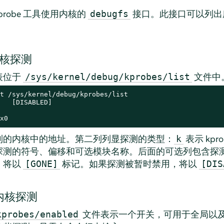
Kprobe 工具使用内核的
接口。此接口可以列出
debugfs
核探测
表位于
文件中
/sys/kernel/debug/kprobes/list
t /sys/kernel/debug/kprobes/list

   [DISABLED]

x0
到的内核中的地址。第二列列显探测的类型：
表示 kpr
k
探测的符号、偏移和可选模块名称。后面的可选列包含探
，将以
标记。如果探测被暂时禁用，将以
[GONE]
[DIS
内核探测
文件表示一个开关，可用于全局以
kprobes/enabled