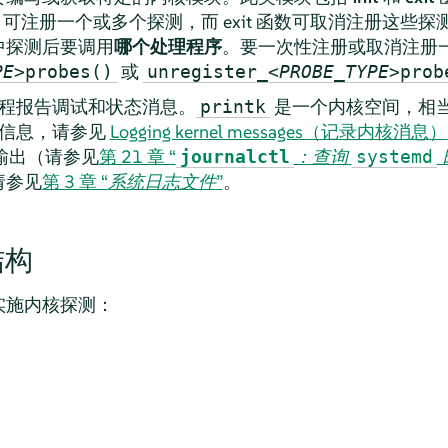
）可注册一个或多个探测，而 exit 函数可取消注册这些
中探测后要调用
哪个处理程序
。要一次性注册或取消注册
或
PE
>probes()
unregister_<
PROBE_TYPE
>prob
程报告调试和状态消息。
是一个内核空间，相
printk
信息，请参见
Logging kernel messages（记录内核消息）
输出（请参见
第 21 章 “
：查询
journalctl
systemd
请参见
第 3 章 “
系统日志文件
”
。
结构
实施内核探测：