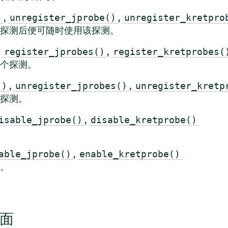
,
,
)
unregister_jprobe()
unregister_kretpro
探测后便可随时使用该探测。
,
,
register_jprobes()
register_kretprobes(
个探测。
,
,
()
unregister_jprobes()
unregister_kretp
探测。
,
isable_jprobe()
disable_kretprobe()
,
able_jprobe()
enable_kretprobe()
。
面