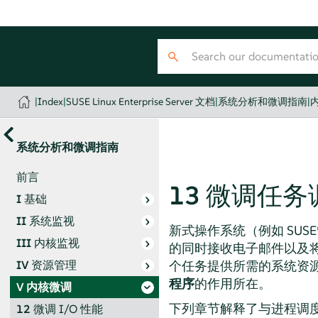
|
Index
|
SUSE Linux Enterprise Server 文档
|
系统分析和微调指南
|
系统分析和微调指南
前言
13
微调任务
I
基础
II
系统监视
新式操作系统（例如
SUSE®
III
内核监视
的同时接收电子邮件以及
个任务提供所需的系统资源
IV
资源管理
程序
的作用所在。
V
内核微调
下列章节解释了与进程调
12
微调 I/O 性能