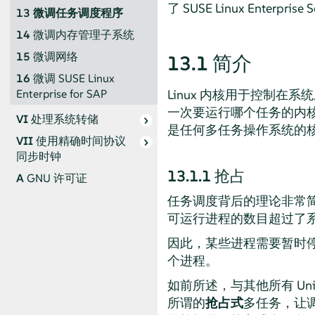
了
SUSE Linux Enterprise S
13
微调任务调度程序
14
微调内存管理子系统
15
微调网络
13.1
简介
16
微调 SUSE Linux
Linux 内核用于控制
Enterprise for SAP
一次要运行哪个任务的内
VI
处理系统转储
是任何多任务操作系统的
VII
使用精确时间协议
同步时钟
13.1.1
抢占
A
GNU 许可证
任务调度背后的理论非常
可运行进程的数目超过了
因此，某些进程需要暂时
个进程。
如前所述，与其他所有 Unix
所谓的
抢占式
多任务，让