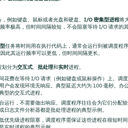
设备，例如键盘、鼠标或者光盘和硬盘。
I/O 密集型进程
将
频率极高，但时间间隔较短，不会阻塞等待 I/O 请求的
型
任务将时间用在执行代码上，通常会运行到被调度程
程，因此其运行频率可以更低，但时间间隔更长。
程划分为
交互式
、
批处理
和
实时
进程。
间花费在等待 I/O 请求（例如键盘或鼠标操作）上。调
用户会发现环境无响应。典型延迟大约为 100 毫秒。办
典型的交互式进程。
台运行，不需要做出响应。调度程序往往会为它们分配较
或日志文件分析器都是批处理进程的典型示例。
低优先级进程阻塞，调度程序需保证这些进程在很短时间
是实时进程的典型示例。