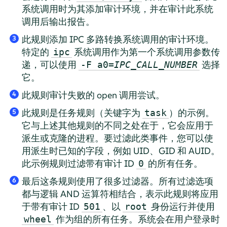
系统调用时为其添加审计环境，并在审计此系统
调用后输出报告。
此规则添加 IPC 多路转换系统调用的审计环境。
3
特定的
系统调用作为第一个系统调用参数传
ipc
递，可以使用
选择
-F a0=
IPC_CALL_NUMBER
它。
此规则审计失败的 open 调用尝试。
4
此规则是任务规则（关键字为
）的示例。
task
5
它与上述其他规则的不同之处在于，它会应用于
派生或克隆的进程。要过滤此类事件，您可以使
用派生时已知的字段，例如 UID、GID 和 AUID。
此示例规则过滤带有审计 ID
的所有任务。
0
最后这条规则使用了很多过滤器。所有过滤选项
6
都与逻辑 AND 运算符相结合，表示此规则将应用
于带有审计 ID
、以
身份运行并使用
501
root
作为组的所有任务。系统会在用户登录时
wheel