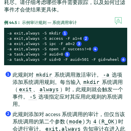
耗尽。请仔细考虑哪些事件需要跟踪，以及如何过滤
事件才会使结果更具体。
例 44.5︰
示例审计规则 — 系统调用审计
-a exit,always -S mkdir
1
-a exit,always -S access -F a1=4
2
-a exit,always -S ipc -F a0=2
3
-a exit,always -S open -F success!=0
4
-a task,always -F auid=0
5
-a task,always -F uid=0 -F auid=501 -F gid=wheel
6
此规则对
系统调用激活审计。
选项
mkdir
-a
1
添加系统调用规则。每当输入
系统调用
mkdir
（
、
）时，此规则就会触发一个
exit
always
事件。
选项指定应对其应用此规则的系统调
-S
用。
此规则添加对 access 系统调用的审计，但仅当该
2
系统调用的第二个参数 (
) 为
(
) 时
mode
4
R_OK
会进行审计。
告知审计在进入此
exit,always