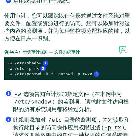
启用或禁用审计子系统。
4
使用审计，您可以跟踪以任何形式通过文件系统对重
要文件、配置或资源进行的访问。您可以添加针对这
些内容的监测项，并为每种监控项分配相应的键，以
方便在日志中识别。
例 44.4︰
示例审计规则 — 文件系统审计
-w /etc/shadow
1
-w /etc -p rx
2
-w /etc/passwd -k fk_passwd -p rwxa
3
选项告知审计添加指定文件（在本例中为
-w
1
）的监测项。请求此文件访问权
/etc/shadow
限的所有系统调用都将经过分析。
此规则添加对
目录的监测项，并对读取和
/etc
2
执行此目录的访问操作应用权限过滤 (
)。
-p rx
请求这两种权限中的任何一种权限的任何系统调