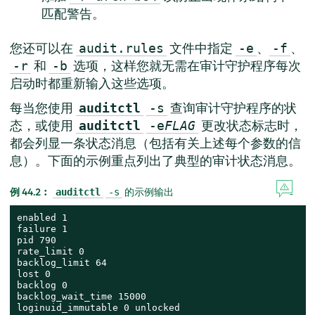
匹配警告。
您还可以在
文件中指定
、
、
audit.rules
-e
-f
和
选项，这样您就无需在审计守护程序每次
-r
-b
启动时都重新输入这些选项。
每当您使用
查询审计守护程序的状
auditctl
-s
态，或使用
更改状态标志时，
auditctl
-e
FLAG
都会列显一条状态消息（包括有关上述每个参数的信
息）。下面的示例重点列出了典型的审计状态消息。
例 44.2︰
的示例输出
auditctl
-s
enabled 1

failure 1

pid 790

rate_limit 0

backlog_limit 64

lost 0

backlog 0

backlog_wait_time 15000

loginuid_immutable 0 unlocked