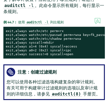
。此命令显示所有规则，每行显示一
auditctl
-l
条规则。
例 44.7︰
使用
列出规则
auditctl
-l
exit,always watch=/etc perm=rx

exit,always watch=/etc/passwd perm=rwxa key=fk_passwd

exit,always watch=/etc/shadow perm=rwxa

exit,always syscall=mkdir

exit,always a1=4 (0x4) syscall=access

exit,always a0=2 (0x2) syscall=ipc

exit,always success!=0 syscall=open
注意：创建过滤规则
您可以使用各种过滤选项构建复杂的审计规则。
有关可用于构建审计过滤规则的选项以及审计规
则的详细信息，请参见
手册页。
auditctl(8)