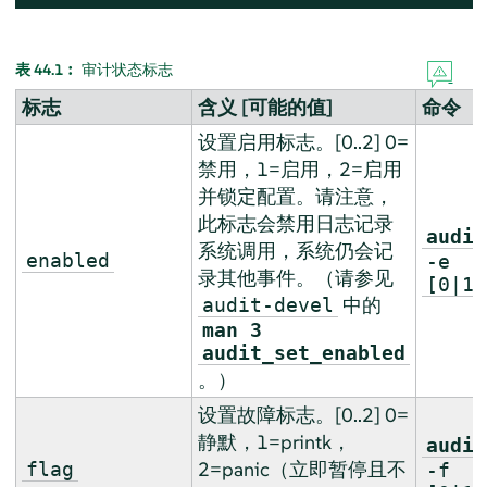
表 44.1︰
审计状态标志
标志
含义 [可能的值]
命令
设置启用标志。[0..2] 0=
禁用，1=启用，2=启用
并锁定配置。请注意，
此标志会禁用日志记录
audit
系统调用，系统仍会记
enabled
-e
录其他事件。（请参见
[0|1|
中的
audit-devel
man 3
audit_set_enabled
。）
设置故障标志。[0..2] 0=
静默，1=printk，
audit
2=panic（立即暂停且不
flag
-f