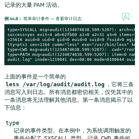
记录的大量 PAM 活动。
例 44.8︰
简单审计事件 — 查看审计日志
type=SYSCALL msg=audit(1234874638.599:5207): arch=c00
success=yes exit=4 a0=62fb60 a1=0 a2=31 a3=0 items=1 
=25616 auid=0 uid=0 gid=0 euid=0 suid=0 fsuid=0 egid=
tty=pts1 ses=1164 comm="less" exe="/usr/bin/less" key
type=CWD msg=audit(1234874638.599:5207):  cwd="/root"

type=PATH msg=audit(1234874638.599:5207): item=0 name
audit.log" inode=1219041 dev=08:06 mode=0100644 ouid=
上面的事件是一个简单的
，它将三条
less /var/log/audit/audit.log
消息写入到日志。所有消息都密切相关，仅凭其中的
一条消息将无法理解其他消息。第一条消息揭示了以
下信息：
type
记录的事件类型。在本例中，为系统调用触发的
事件分配了
类型。记录
事件的
SYSCALL
CWD