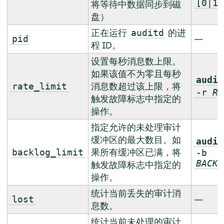
[0|1|
将等待中数据同步到磁
盘）
正在运行
的进
auditd
—
pid
程 ID。
设置每秒消息数上限。
如果该值不为零且每秒
audit
消息数超过该上限，将
rate_limit
-r
RA
触发故障标志中指定的
操作。
指定允许的未处理审计
缓冲区的最大数目。如
audit
果所有缓冲区已满，将
backlog_limit
-b
BACKL
触发故障标志中指定的
操作。
统计当前丢失的审计消
—
lost
息数。
统计当前未处理的审计