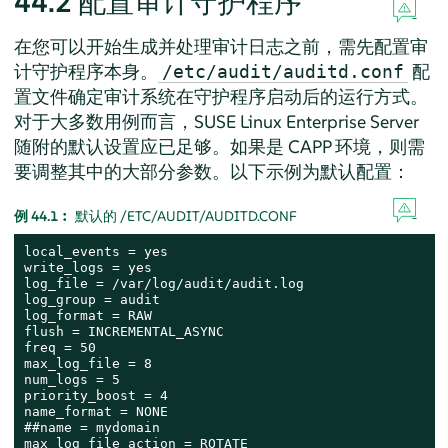
44.2
配置审计守护程序
在您可以开始生成并处理审计日志之前，需先配置审
计守护程序本身。
配
/etc/audit/auditd.conf
置文件确定审计系统在守护程序启动后的运行方式。
对于大多数用例而言，
SUSE Linux Enterprise Server
随附的默认设置应已足够。如果是 CAPP 环境，则需
要调整其中的大部分参数。以下示例为默认配置：
例 44.1︰
默认的 /ETC/AUDIT/AUDITD.CONF
local_events = yes

write_logs = yes

log_file = /var/log/audit/audit.log

log_group = audit

log_format = RAW

flush = INCREMENTAL_ASYNC

freq = 50

max_log_file = 8

num_logs = 5

priority_boost = 4

name_format = NONE

##name = mydomain

max_log_file_action = ROTATE
