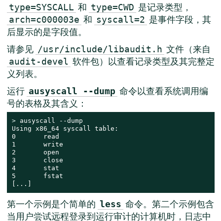
和
是记录类型，
type=SYSCALL
type=CWD
和
是事件字段，其
arch=c000003e
syscall=2
后显示的是字段值。
请参见
文件（来自
/usr/include/libaudit.h
软件包）以查看记录类型及其完整定
audit-devel
义列表。
运行
命令以查看系统调用编
ausyscall --dump
号的表格及其含义：
> 
ausyscall --dump

Using x86_64 syscall table:

0       read

1       write

2       open

3       close

4       stat

5       fstat

[...]
第一个示例是个简单的
命令。第二个示例包含
less
当用户尝试远程登录到运行审计的计算机时，日志中