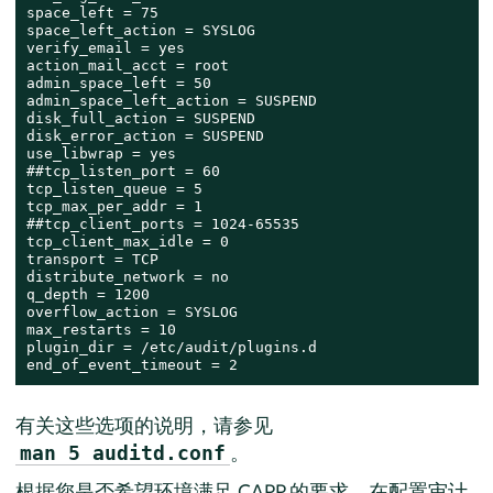
space_left = 75

space_left_action = SYSLOG

verify_email = yes

action_mail_acct = root

admin_space_left = 50

admin_space_left_action = SUSPEND

disk_full_action = SUSPEND

disk_error_action = SUSPEND

use_libwrap = yes

##tcp_listen_port = 60

tcp_listen_queue = 5

tcp_max_per_addr = 1

##tcp_client_ports = 1024-65535

tcp_client_max_idle = 0

transport = TCP

distribute_network = no

q_depth = 1200

overflow_action = SYSLOG

max_restarts = 10

plugin_dir = /etc/audit/plugins.d

end_of_event_timeout = 2
有关这些选项的说明，请参见
。
man 5 auditd.conf
根据您是否希望环境满足 CAPP 的要求，在配置审计