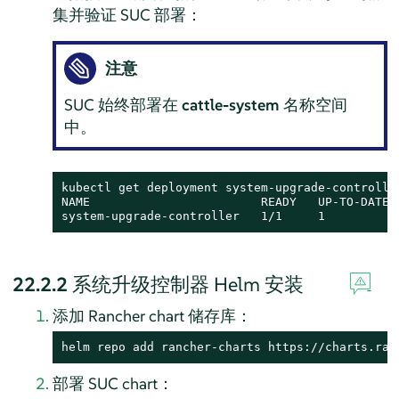
集并验证 SUC 部署：
注意
SUC 始终部署在
cattle-system
名称空间
中。
kubectl get deployment system-upgrade-controller
NAME                        READY   UP-TO-DATE  
system-upgrade-controller   1/1     1          
22.2.2
系统升级控制器 Helm 安装
添加 Rancher chart 储存库：
helm repo add rancher-charts https://charts.ran
部署 SUC chart：