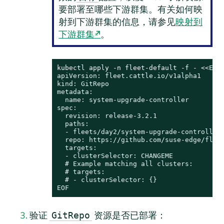
要部署至哪些下游群集。有关如何映
射到下游群集的信息，请参见
映射到
下游群集
。
kubectl apply -n fleet-default -f - <<
EOF

apiVersion: fleet.cattle.io/v1alpha1

kind: GitRepo

metadata:

  name: system-upgrade-controller

spec:

  revision: release-3.2.1

  paths:

  - fleets/day2/system-upgrade-controller

  repo: https://github.com/suse-edge/fleet
  targets:

  - clusterSelector: CHANGEME

  # Example matching all clusters:

  # targets:

  # - clusterSelector: {}

EOF
验证
资源是否已部署：
GitRepo