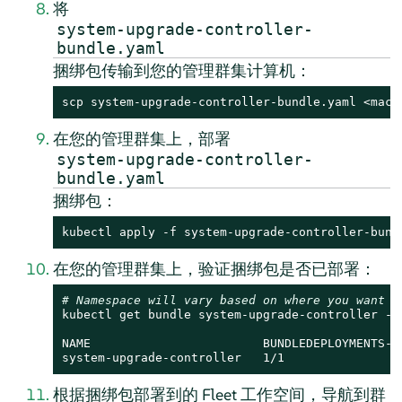
将
system-upgrade-controller-
bundle.yaml
捆绑包传输到您的管理群集计算机：
scp system-upgrade-controller-bundle.yaml <mach
在您的管理群集上，部署
system-upgrade-controller-
bundle.yaml
捆绑包：
kubectl apply -f system-upgrade-controller-bund
在您的管理群集上，验证捆绑包是否已部署：
# Namespace will vary based on where you want t
kubectl get bundle system-upgrade-controller -n 
NAME                        BUNDLEDEPLOYMENTS-RE
system-upgrade-controller   1/1
根据捆绑包部署到的 Fleet 工作空间，导航到群