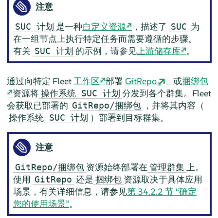
注意
是一种
自定义资源
，描述了
为
SUC 计划
SUC
在一组节点上执行特定任务而需要遵循的步骤。
有关
的示例，请参见
上游储存库
。
SUC 计划
通过向特定 Fleet
工作区
部署
GitRepo
或
捆绑包
资源将
分发到各个群集。Fleet
操作系统 SUC 计划
会获取已部署的
，并将其内容（
GitRepo/捆绑包
）部署到目标群集。
操作系统 SUC 计划
注意
资源始终部署在
上。
GitRepo/捆绑包
管理群集
使用
还是
资源取决于具体应用
GitRepo
捆绑包
场景，有关详细信息，请参见
第 34.2.2 节 “确定
您的使用场景”
。