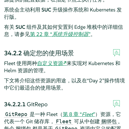
系统会主动利用
SUC
升级操作系统和 Kubernetes 发
行版。
有关
SUC
组件及其如何安置到 Edge 堆栈中的详细信
息，请参见
第 22 章 “
系统升级控制器
”
。
34.2.2
确定您的使用场景
Fleet 使用两种
自定义资源
来实现对 Kubernetes 和
Helm 资源的管理。
下文将介绍这些资源的用途，以及在“Day 2”操作情境
中它们最适合的使用场景。
34.2.2.1
GitRepo
是一种 Fleet（
第 8 章 “
Fleet
”
）资源，它
GitRepo
代表一个 Git 储存库，
可从中创建
。
Fleet
捆绑包
每个
都是基于
资源中定义的配置
捆绑包
GitRepo