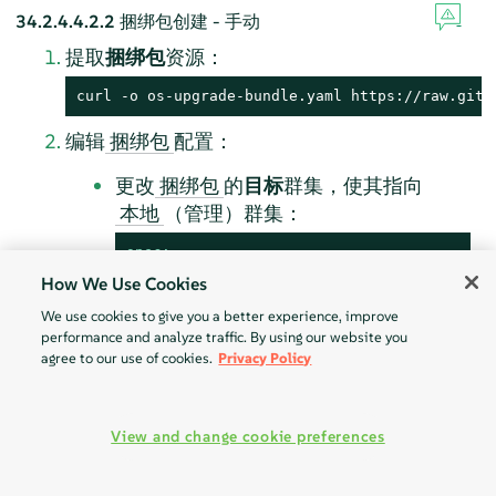
34.2.4.4.2.2
捆绑包创建 - 手动
提取
捆绑包
资源：
curl -o os-upgrade-bundle.yaml https://raw.gith
编辑
配置：
捆绑包
更改
的
目标
群集，使其指向
捆绑包
（管理）群集：
本地
spec:
targets:
How We Use Cookies
-
clusterName:
local
We use cookies to give you a better experience, improve
performance and analyze traffic. By using our website you
注意
agree to our use of cookies.
Privacy Policy
在某些使用场景中，您的
群集
本地
的名称可能会有所不同。
View and change cookie preferences
要获取
群集名称，请执行以下
本地