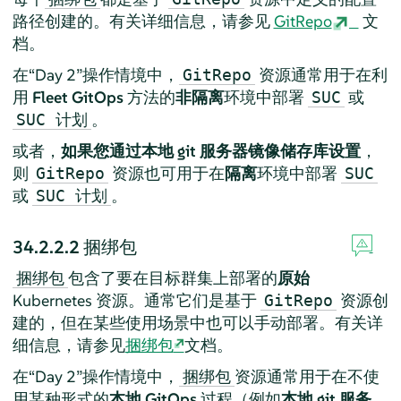
路径创建的。有关详细信息，请参见
GitRepo
文
档。
在“Day 2”操作情境中，
资源通常用于在利
GitRepo
用
Fleet GitOps
方法的
非隔离
环境中部署
或
SUC
。
SUC 计划
或者，
如果您通过本地 git 服务器镜像储存库设置
，
则
资源也可用于在
隔离
环境中部署
GitRepo
SUC
或
。
SUC 计划
34.2.2.2
捆绑包
包含了要在目标群集上部署的
原始
捆绑包
Kubernetes 资源。通常它们是基于
资源创
GitRepo
建的，但在某些使用场景中也可以手动部署。有关详
细信息，请参见
捆绑包
文档。
在“Day 2”操作情境中，
资源通常用于在不使
捆绑包
用某种形式的
本地 GitOps
过程（例如
本地 git 服务