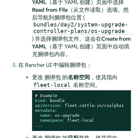
YAML
（基于 YAML 创建）页面中选择
Read from File
（从文件读取）选项。然
后导航到捆绑包位置 (
bundles/day2/system-upgrade-
controller-plans/os-upgrade
) 并选择捆绑包文件。这会在
Create from
YAML
（基于 YAML 创建）页面中自动填
充捆绑包内容。
在 Rancher UI 中编辑捆绑包：
更改
的
名称空间
，使其指向
捆绑包
名称空间。
fleet-local
# Example
kind:
Bundle
apiVersion:
fleet.cattle.io/v1alpha1
metadata:
name:
os-upgrade
namespace:
fleet-local
...
更改
的
目标
群集，使其指向
捆绑包