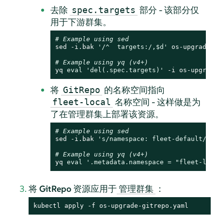
去除
部分 - 该部分仅
spec.targets
用于下游群集。
# Example using sed
sed -i.bak 
'/^  targets:/,$d'
 os-upgrade-
# Example using yq (v4+)
yq 
eval
'del(.spec.targets)'
 -i os-upgrad
将
的名称空间指向
GitRepo
名称空间 - 这样做是为
fleet-local
了在管理群集上部署该资源。
# Example using sed
sed -i.bak 
's/namespace: fleet-default/na
# Example using yq (v4+)
yq 
eval
'.metadata.namespace = "fleet-loc
将
GitRepo
资源应用于
：
管理群集
kubectl apply -f os-upgrade-gitrepo.yaml