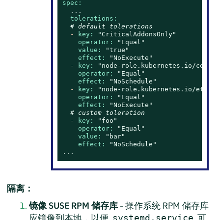
spec:
...
tolerations:
# default tolerations
-
key:
"CriticalAddonsOnly"
operator:
"Equal"
value:
"true"
effect:
"NoExecute"
-
key:
"node-role.kubernetes.io/contro
operator:
"Equal"
effect:
"NoSchedule"
-
key:
"node-role.kubernetes.io/etcd"
operator:
"Equal"
effect:
"NoExecute"
# custom toleration
-
key:
"foo"
operator:
"Equal"
value:
"bar"
effect:
"NoSchedule"
...
隔离：
镜像 SUSE RPM 储存库
- 操作系统 RPM 储存库
应镜像到本地，以便
可
systemd.service