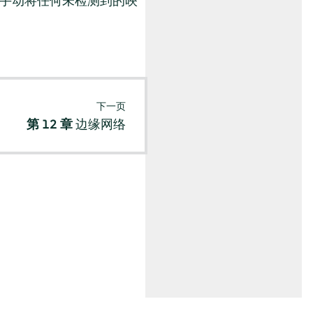
过手动将任何未检测到的映
。
下一页
第 12 章
边缘网络