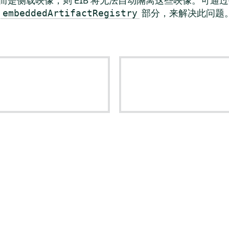
而是侧载映像，则 EIB 将无法自动隔离这些映像。可通
的
部分，来解决此问题
embeddedArtifactRegistry