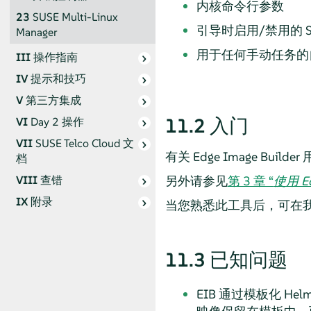
内核命令行参数
23
SUSE Multi-Linux
引导时启用/禁用的 Sy
Manager
用于任何手动任务的
III
操作指南
IV
提示和技巧
V
第三方集成
11.2
入门
VI
Day 2 操作
VII
SUSE Telco Cloud 文
有关 Edge Image Bu
档
另外请参见
第 3 章 “
使用 E
VIII
查错
IX
附录
当您熟悉此工具后，可在我们
11.3
已知问题
EIB 通过模板化 Hel