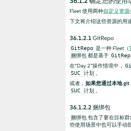
36.1.2
确定您的使用
Fleet 使用两种
自定义资源
下文将介绍这些资源的用途
36.1.2.1
GitRepo
是一种 Fleet（
GitRepo
都是基于
捆绑包
GitRep
在“Day 2”操作情境中，
G
。
SUC 计划
或者，
如果您通过本地 gi
。
SUC 计划
36.1.2.2
捆绑包
包含了要在目标群
捆绑包
些使用场景中也可以手动