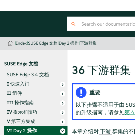
|
Index
|
SUSE Edge 文档
|
Day 2 操作
|
下游群集
SUSE Edge 文档
36
下游群集
SUSE Edge 3.4 文档
I
快速入门
重要
II
组件
III
操作指南
以下步骤不适用于由 SUSE T
IV
提示和技巧
的升级指南，请参见
第 
V
第三方集成
VI
Day 2 操作
本章介绍对
群集的不同
下游