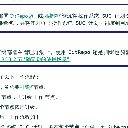
部署
GitRepo
或
捆绑包
资源将
操作系统 SUC 计划
，并将其内容（
）部署到目
/捆绑包
操作系统 SUC 计划
始终部署在
上。使用
还是
资
管理群集
GitRepo
捆绑包
 36.1.2 节 “确定您的使用场景”
。
了以下工作流程：
，务必要
封锁
节点。
节点，再升级
节点。
面
工作
个
节点依序升级。
后，工作流程如下：
，并在
每个节点
上创建一个
作系统 SUC 计划
Kubern