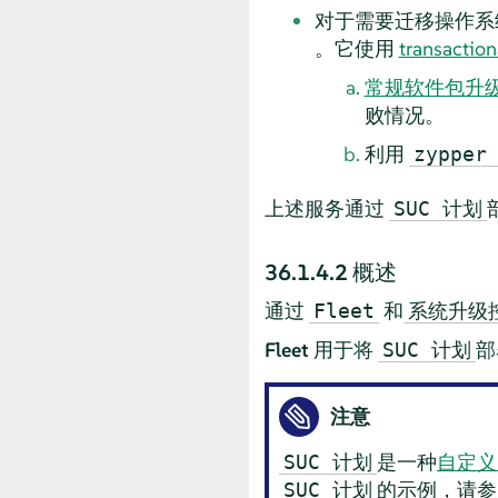
对于需要迁移操作系
。它使用
transactio
常规软件包升
败情况。
利用
zypper
上述服务通过
SUC 计划
36.1.4.2
概述
通过
和
Fleet
系统升级控
Fleet
用于将
部
SUC 计划
注意
是一种
自定义
SUC 计划
的示例，请参
SUC 计划