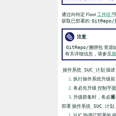
通过向特定 Fleet
工作区
获取已部署的
GitRepo
注意
资源
GitRepo/捆绑包
有关详细信息，请参见
第
描述
操作系统 SUC 计划
执行操作系统升级前
务必先升级
控制平
升级群集时，务必
逐
部署
操作系统 SUC 计划
SUC 协调已部署的
操