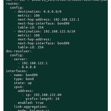
routes:

  config:

    - destination: 0.0.0.0/0

      metric: 100

      next-hop-address: 192.168.122.1

      next-hop-interface: bond99

      table-id: 254

    - destination: 192.168.122.0/24

      metric: 100

      next-hop-address:

      next-hop-interface: bond99

      table-id: 254

dns-resolver:

  config:

    server:

      - 192.168.122.1

      - 8.8.8.8

interfaces:

  - name: bond99

    type: bond

    state: up

    ipv4:

      address:

        - ip: 192.168.122.60

          prefix-length: 24

      enabled: true

    link-aggregation:

      mode: balance-rr
