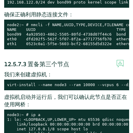
192.168.122.0/24 dev bond99 proto kernel scope link s
确保正确利用静态连接文件：
node2:~ # nmcli -f NAME,UUID,TYPE,DEVICE,FILENAME con
NAME    UUID                                  TYPE   
bond99  4a920503-4862-5505-80fd-4738d07f44c6  bond   
eth0    dfd202f5-562f-5f07-8f2a-a7717756fb70  etherne
eth1    0523c0a1-5f5e-5603-bcf2-68155d5d322e  etherne
12.5.7.3
置备第三个节点
我们来创建虚拟机：
virt-install --name node3 --ram 10000 --vcpus 6 --dis
虚拟机启动并运行后，我们可以确认此节点是否正在
使用网桥：
node3:~ # ip a

1: lo: <LOOPBACK,UP,LOWER_UP> mtu 65536 qdisc noqueue
    link/loopback 00:00:00:00:00:00 brd 00:00:00:00:0
    inet 127.0.0.1/8 scope host lo
