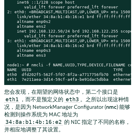
    inet6 ::1/128 scope host

       valid_lft forever preferred_lft forever

2: eth0: <BROADCAST,MULTICAST,UP,LOWER_UP> mtu 1500 q
    link/ether 34:8a:b1:4b:16:e1 brd ff:ff:ff:ff:ff:ff
    altname enp0s2

    altname ens2

    inet 192.168.122.50/24 brd 192.168.122.255 scope 
       valid_lft forever preferred_lft forever

3: eth1: <BROADCAST,MULTICAST,UP,LOWER_UP> mtu 1500 q
    link/ether 34:8a:b1:4b:16:e2 brd ff:ff:ff:ff:ff:ff
    altname enp0s3

    altname ens3

node1:~ # nmcli -f NAME,UUID,TYPE,DEVICE,FILENAME con
NAME  UUID                                  TYPE     
eth0  dfd202f5-562f-5f07-8f2a-a7717756fb70  ethernet 
eth1  7e211aea-3d14-59cf-a4fa-be91dac5dbba  ethernet 
您会发现，在期望的网络状态中，第二个接口是
，而不是预定义的
。之所以出现这种情
eth1
eth3
况，是因为 NetworkManager Configurator (
nmc
) 能够
检测到操作系统为 MAC 地址为
的 NIC 指定了不同的名称，
34:8a:b1:4b:16:e2
并相应地调整了其设置。