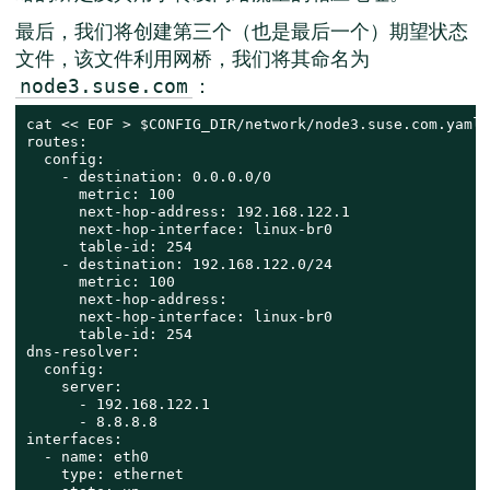
最后，我们将创建第三个（也是最后一个）期望状态
文件，该文件利用网桥，我们将其命名为
：
node3.suse.com
cat << EOF > $CONFIG_DIR/network/node3.suse.com.yaml

routes:

  config:

    - destination: 0.0.0.0/0

      metric: 100

      next-hop-address: 192.168.122.1

      next-hop-interface: linux-br0

      table-id: 254

    - destination: 192.168.122.0/24

      metric: 100

      next-hop-address:

      next-hop-interface: linux-br0

      table-id: 254

dns-resolver:

  config:

    server:

      - 192.168.122.1

      - 8.8.8.8

interfaces:

  - name: eth0

    type: ethernet
