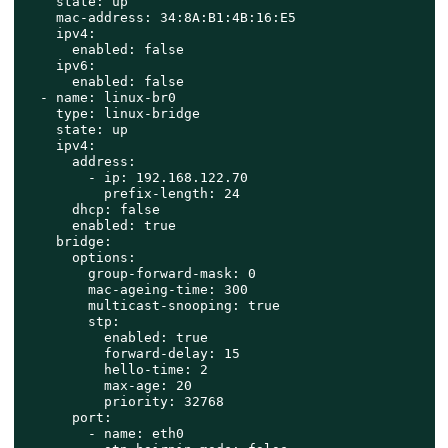
    state: up

    mac-address: 34:8A:B1:4B:16:E5

    ipv4:

      enabled: false

    ipv6:

      enabled: false

  - name: linux-br0

    type: linux-bridge

    state: up

    ipv4:

      address:

        - ip: 192.168.122.70

          prefix-length: 24

      dhcp: false

      enabled: true

    bridge:

      options:

        group-forward-mask: 0

        mac-ageing-time: 300

        multicast-snooping: true

        stp:

          enabled: true

          forward-delay: 15

          hello-time: 2

          max-age: 20

          priority: 32768

      port:

        - name: eth0
