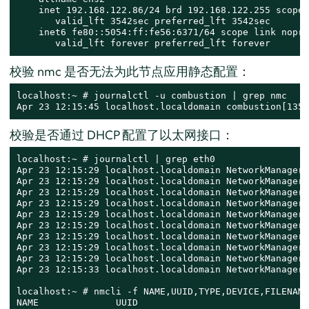
    inet 192.168.122.86/24 brd 192.168.122.255 scope 
       valid_lft 3542sec preferred_lft 3542sec

    inet6 fe80::5054:ff:fe56:6371/64 scope link nopre
       valid_lft forever preferred_lft forever
校验 nmc 是否无法为此节点应用静态配置：
localhost:~ # journalctl -u combustion | grep nmc

Apr 23 12:15:45 localhost.localdomain combustion[1357
校验是否通过 DHCP 配置了以太网接口：
localhost:~ # journalctl | grep eth0

Apr 23 12:15:29 localhost.localdomain NetworkManager[
Apr 23 12:15:29 localhost.localdomain NetworkManager[
Apr 23 12:15:29 localhost.localdomain NetworkManager[
Apr 23 12:15:29 localhost.localdomain NetworkManager[
Apr 23 12:15:29 localhost.localdomain NetworkManager[
Apr 23 12:15:29 localhost.localdomain NetworkManager[
Apr 23 12:15:29 localhost.localdomain NetworkManager[
Apr 23 12:15:29 localhost.localdomain NetworkManager[
Apr 23 12:15:29 localhost.localdomain NetworkManager[
Apr 23 12:15:33 localhost.localdomain NetworkManager[
localhost:~ # nmcli -f NAME,UUID,TYPE,DEVICE,FILENAME
NAME              UUID                               