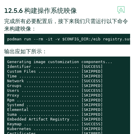
12.5.6
构建操作系统映像
完成所有必要配置后，接下来我们只需运行以下命令
来构建映像：
podman run --rm -it -v $CONFIG_DIR:/eib registry.suse
输出应如下所示：
Generating image customization components...

Identifier ................... [SUCCESS]

Custom Files ................. [SKIPPED]

Time ......................... [SKIPPED]

Network ...................... [SUCCESS]

Groups ....................... [SKIPPED]

Users ........................ [SUCCESS]

Proxy ........................ [SKIPPED]

Rpm .......................... [SKIPPED]

Systemd ...................... [SKIPPED]

Elemental .................... [SKIPPED]

Suma ......................... [SKIPPED]

Embedded Artifact Registry ... [SKIPPED]

Keymap ....................... [SUCCESS]

Kubernetes ................... [SKIPPED]

Certificates ................. [SKIPPED]
