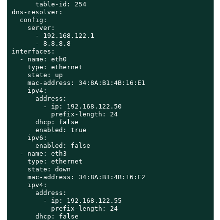
      table-id: 254

dns-resolver:

  config:

    server:

      - 192.168.122.1

      - 8.8.8.8

interfaces:

  - name: eth0

    type: ethernet

    state: up

    mac-address: 34:8A:B1:4B:16:E1

    ipv4:

      address:

        - ip: 192.168.122.50

          prefix-length: 24

      dhcp: false

      enabled: true

    ipv6:

      enabled: false

  - name: eth3

    type: ethernet

    state: down

    mac-address: 34:8A:B1:4B:16:E2

    ipv4:

      address:

        - ip: 192.168.122.55

          prefix-length: 24

      dhcp: false
