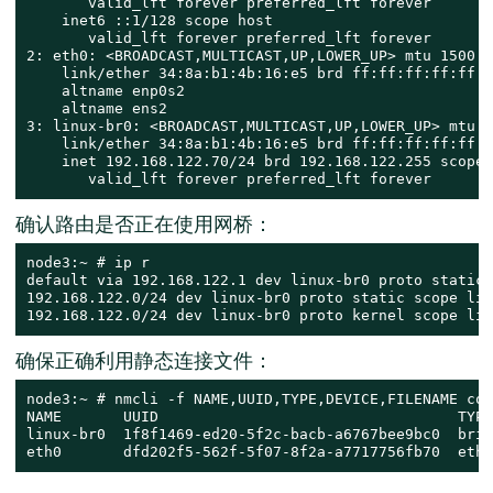
       valid_lft forever preferred_lft forever

    inet6 ::1/128 scope host

       valid_lft forever preferred_lft forever

2: eth0: <BROADCAST,MULTICAST,UP,LOWER_UP> mtu 1500 q
    link/ether 34:8a:b1:4b:16:e5 brd ff:ff:ff:ff:ff:ff
    altname enp0s2

    altname ens2

3: linux-br0: <BROADCAST,MULTICAST,UP,LOWER_UP> mtu 1
    link/ether 34:8a:b1:4b:16:e5 brd ff:ff:ff:ff:ff:ff
    inet 192.168.122.70/24 brd 192.168.122.255 scope 
       valid_lft forever preferred_lft forever
确认路由是否正在使用网桥：
node3:~ # ip r

default via 192.168.122.1 dev linux-br0 proto static 
192.168.122.0/24 dev linux-br0 proto static scope lin
192.168.122.0/24 dev linux-br0 proto kernel scope lin
确保正确利用静态连接文件：
node3:~ # nmcli -f NAME,UUID,TYPE,DEVICE,FILENAME con
NAME       UUID                                  TYPE
linux-br0  1f8f1469-ed20-5f2c-bacb-a6767bee9bc0  brid
eth0       dfd202f5-562f-5f07-8f2a-a7717756fb70  ethe