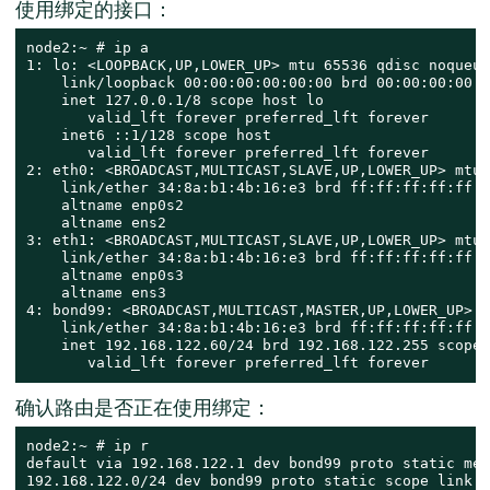
使用绑定的接口：
node2:~ # ip a

1: lo: <LOOPBACK,UP,LOWER_UP> mtu 65536 qdisc noqueue
    link/loopback 00:00:00:00:00:00 brd 00:00:00:00:0
    inet 127.0.0.1/8 scope host lo

       valid_lft forever preferred_lft forever

    inet6 ::1/128 scope host

       valid_lft forever preferred_lft forever

2: eth0: <BROADCAST,MULTICAST,SLAVE,UP,LOWER_UP> mtu 
    link/ether 34:8a:b1:4b:16:e3 brd ff:ff:ff:ff:ff:ff
    altname enp0s2

    altname ens2

3: eth1: <BROADCAST,MULTICAST,SLAVE,UP,LOWER_UP> mtu 
    link/ether 34:8a:b1:4b:16:e3 brd ff:ff:ff:ff:ff:f
    altname enp0s3

    altname ens3

4: bond99: <BROADCAST,MULTICAST,MASTER,UP,LOWER_UP> m
    link/ether 34:8a:b1:4b:16:e3 brd ff:ff:ff:ff:ff:ff
    inet 192.168.122.60/24 brd 192.168.122.255 scope 
       valid_lft forever preferred_lft forever
确认路由是否正在使用绑定：
node2:~ # ip r

default via 192.168.122.1 dev bond99 proto static met
192.168.122.0/24 dev bond99 proto static scope link m