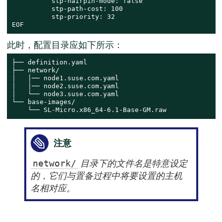
          stp-hairpin-mode: false

          stp-path-cost: 100

          stp-priority: 32

EOF
此时，配置目录应如下所示：
├── definition.yaml

├── network/

│   │── node1.suse.com.yaml

│   │── node2.suse.com.yaml

│   └── node3.suse.com.yaml

└── base-images/

    └── SL-Micro.x86_64-6.1-Base-GM.raw
注意
目录下的文件名是特意设定
network/
的，它们与置备过程中将要设置的主机
名相对应。