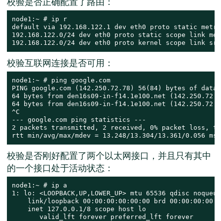
校验是否正确配置了路由：
node1:~ # ip r

default via 192.168.122.1 dev eth0 proto static metri
192.168.122.0/24 dev eth0 proto static scope link met
192.168.122.0/24 dev eth0 proto kernel scope link src
校验互联网连接是否可用：
node1:~ # ping google.com

PING google.com (142.250.72.78) 56(84) bytes of data.

64 bytes from den16s09-in-f14.1e100.net (142.250.72.7
64 bytes from den16s09-in-f14.1e100.net (142.250.72.7
^C

--- google.com ping statistics ---

2 packets transmitted, 2 received, 0% packet loss, ti
rtt min/avg/max/mdev = 13.248/13.304/13.361/0.056 ms
校验是否刚好配置了两个以太网接口，并且只有其中
的一个接口处于活动状态：
node1:~ # ip a

1: lo: <LOOPBACK,UP,LOWER_UP> mtu 65536 qdisc noqueue
    link/loopback 00:00:00:00:00:00 brd 00:00:00:00:0
    inet 127.0.0.1/8 scope host lo

       valid_lft forever preferred_lft forever
