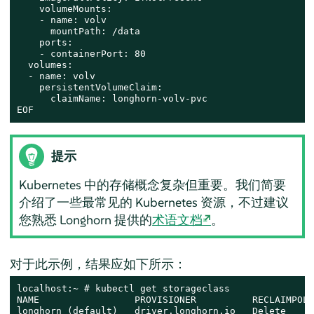
    volumeMounts:

    - name: volv

      mountPath: /data

    ports:

    - containerPort: 80

  volumes:

  - name: volv

    persistentVolumeClaim:

      claimName: longhorn-volv-pvc

EOF
提示
Kubernetes 中的存储概念复杂但重要。我们简要
介绍了一些最常见的 Kubernetes 资源，不过建议
您熟悉 Longhorn 提供的
术语文档
。
对于此示例，结果应如下所示：
localhost:~ # kubectl get storageclass

NAME                 PROVISIONER          RECLAIMPOLI
longhorn (default)   driver.longhorn.io   Delete     