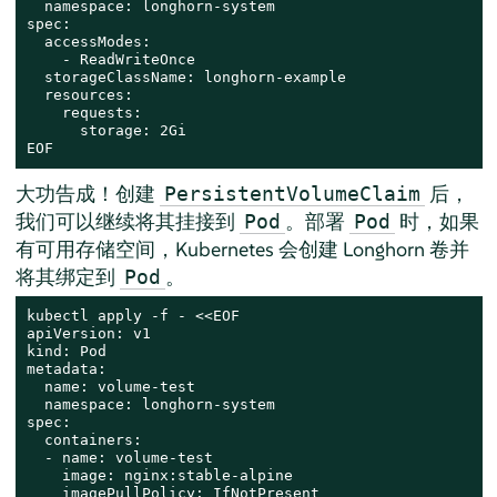
  namespace: longhorn-system

spec:

  accessModes:

    - ReadWriteOnce

  storageClassName: longhorn-example

  resources:

    requests:

      storage: 2Gi

EOF
大功告成！创建
后，
PersistentVolumeClaim
我们可以继续将其挂接到
。部署
时，如果
Pod
Pod
有可用存储空间，Kubernetes 会创建 Longhorn 卷并
将其绑定到
。
Pod
kubectl apply -f - <<EOF

apiVersion: v1

kind: Pod

metadata:

  name: volume-test

  namespace: longhorn-system

spec:

  containers:

  - name: volume-test

    image: nginx:stable-alpine

    imagePullPolicy: IfNotPresent
