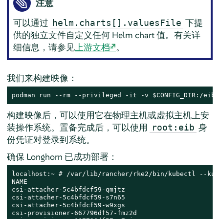
注意
可以通过
下提
helm.charts[].valuesFile
供的独立文件自定义任何 Helm chart 值。有关详
细信息，请参见
上游文档
。
我们来构建映像：
podman run --rm --privileged -it -v $CONFIG_DIR:/eib 
构建映像后，可以使用它在物理主机或虚拟主机上安
装操作系统。置备完成后，可以使用
身
root:eib
份凭证对登录到系统。
确保 Longhorn 已成功部署：
localhost:~ # /var/lib/rancher/rke2/bin/kubectl --kub
NAME                                                R
csi-attacher-5c4bfdcf59-qmjtz                       1
csi-attacher-5c4bfdcf59-s7n65                       1
csi-attacher-5c4bfdcf59-w9xgs                       1
csi-provisioner-667796df57-fmz2d                    1