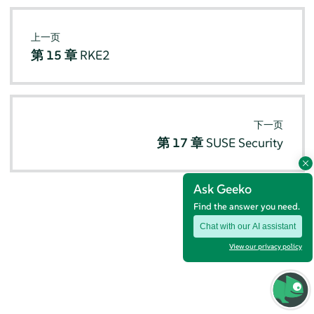
上一页
第 15 章
RKE2
下一页
第 17 章
SUSE Security
Ask Geeko
Find the answer you need.
Chat with our AI assistant
View our privacy policy