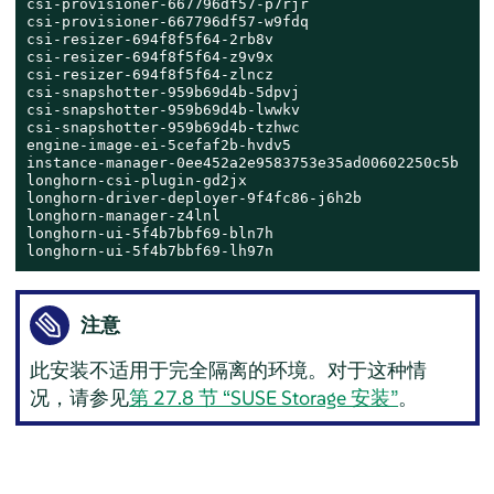
csi-provisioner-667796df57-p7rjr                    1
csi-provisioner-667796df57-w9fdq                    1
csi-resizer-694f8f5f64-2rb8v                        1
csi-resizer-694f8f5f64-z9v9x                        1
csi-resizer-694f8f5f64-zlncz                        1
csi-snapshotter-959b69d4b-5dpvj                     1
csi-snapshotter-959b69d4b-lwwkv                     1
csi-snapshotter-959b69d4b-tzhwc                     1
engine-image-ei-5cefaf2b-hvdv5                      1
instance-manager-0ee452a2e9583753e35ad00602250c5b   1
longhorn-csi-plugin-gd2jx                           3
longhorn-driver-deployer-9f4fc86-j6h2b              1
longhorn-manager-z4lnl                              1
longhorn-ui-5f4b7bbf69-bln7h                        1
longhorn-ui-5f4b7bbf69-lh97n                        1
注意
此安装不适用于完全隔离的环境。对于这种情
况，请参见
第 27.8 节 “SUSE Storage 安装”
。