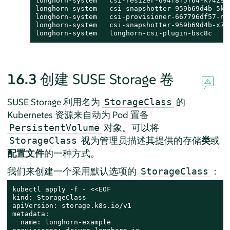
longhorn-system   csi-resizer-694f8f5f64-k7429 
longhorn-system   csi-snapshotter-959b69d4b-5k8
longhorn-system   csi-provisioner-667796df57-n5
longhorn-system   csi-snapshotter-959b69d4b-x7b
longhorn-system   longhorn-csi-plugin-bsc8c    
16.3
创建 SUSE Storage 卷
SUSE Storage 利用名为
的
StorageClass
Kubernetes 资源来自动为 Pod 置备
对象。可以将
PersistentVolume
视为管理员描述其提供的存储
类
或
StorageClass
配置文件
的一种方式。
我们来创建一个采用默认选项的
：
StorageClass
kubectl apply -f - <<EOF

kind: StorageClass

apiVersion: storage.k8s.io/v1

metadata:

  name: longhorn-example
