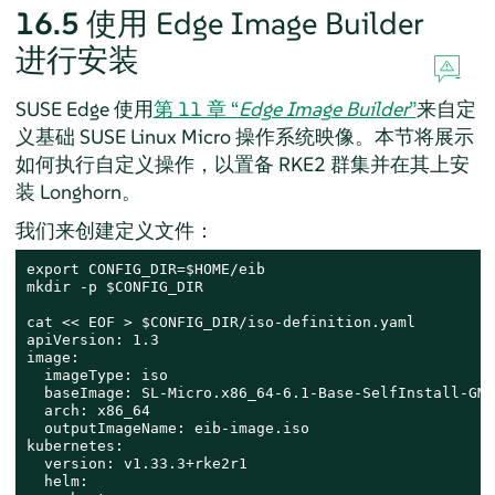
16.5
使用 Edge Image Builder
进行安装
SUSE Edge 使用
第 11 章 “
Edge Image Builder
”
来自定
义基础 SUSE Linux Micro 操作系统映像。本节将展示
如何执行自定义操作，以置备 RKE2 群集并在其上安
装 Longhorn。
我们来创建定义文件：
export CONFIG_DIR=$HOME/eib

mkdir -p $CONFIG_DIR

cat << EOF > $CONFIG_DIR/iso-definition.yaml

apiVersion: 1.3

image:

  imageType: iso

  baseImage: SL-Micro.x86_64-6.1-Base-SelfInstall-GM.
  arch: x86_64

  outputImageName: eib-image.iso

kubernetes:

  version: v1.33.3+rke2r1

  helm:
