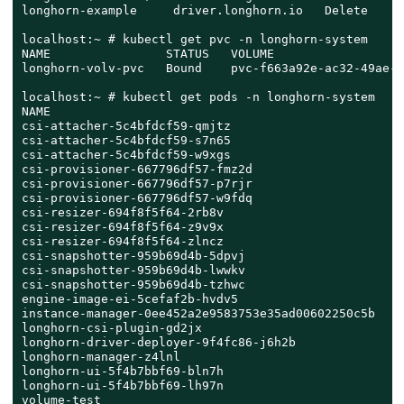
longhorn-example     driver.longhorn.io   Delete     
localhost:~ # kubectl get pvc -n longhorn-system

NAME                STATUS   VOLUME                  
longhorn-volv-pvc   Bound    pvc-f663a92e-ac32-49ae-b
localhost:~ # kubectl get pods -n longhorn-system

NAME                                                R
csi-attacher-5c4bfdcf59-qmjtz                       1
csi-attacher-5c4bfdcf59-s7n65                       1
csi-attacher-5c4bfdcf59-w9xgs                       1
csi-provisioner-667796df57-fmz2d                    1
csi-provisioner-667796df57-p7rjr                    1
csi-provisioner-667796df57-w9fdq                    1
csi-resizer-694f8f5f64-2rb8v                        1
csi-resizer-694f8f5f64-z9v9x                        1
csi-resizer-694f8f5f64-zlncz                        1
csi-snapshotter-959b69d4b-5dpvj                     1
csi-snapshotter-959b69d4b-lwwkv                     1
csi-snapshotter-959b69d4b-tzhwc                     1
engine-image-ei-5cefaf2b-hvdv5                      1
instance-manager-0ee452a2e9583753e35ad00602250c5b   1
longhorn-csi-plugin-gd2jx                           3
longhorn-driver-deployer-9f4fc86-j6h2b              1
longhorn-manager-z4lnl                              1
longhorn-ui-5f4b7bbf69-bln7h                        1
longhorn-ui-5f4b7bbf69-lh97n                        1
volume-test                                         1