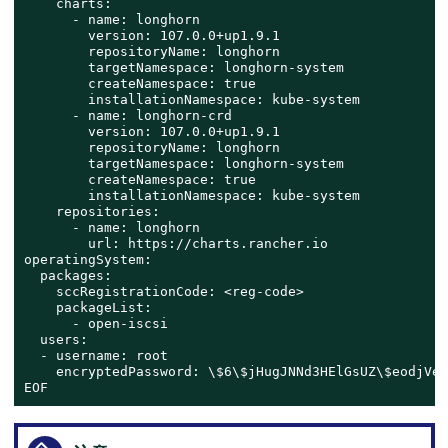
    charts:

      - name: longhorn

        version: 107.0.0+up1.9.1

        repositoryName: longhorn

        targetNamespace: longhorn-system

        createNamespace: true

        installationNamespace: kube-system

      - name: longhorn-crd

        version: 107.0.0+up1.9.1

        repositoryName: longhorn

        targetNamespace: longhorn-system

        createNamespace: true

        installationNamespace: kube-system

    repositories:

      - name: longhorn

        url: https://charts.rancher.io

operatingSystem:

  packages:

    sccRegistrationCode: <reg-code>

    packageList:

      - open-iscsi

  users:

  - username: root

    encryptedPassword: \$6\$jHugJNNd3HElGsUZ\$eodjVe4
EOF