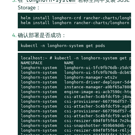
Storage：
helm install longhorn-crd rancher-charts/longho
helm install longhorn rancher-charts/longhorn -
确认部署是否成功：
kubectl -n longhorn-system get pods
localhost:~ # kubectl -n longhorn-system get pod
NAMESPACE         NAME                         
longhorn-system   longhorn-ui-5fc9fb76db-z5dc9 
longhorn-system   longhorn-ui-5fc9fb76db-dcb65 
longhorn-system   longhorn-manager-wts2v       
longhorn-system   longhorn-driver-deployer-5d4f
longhorn-system   instance-manager-a9bf65a7808a
longhorn-system   engine-image-ei-acb7590c-htqm
longhorn-system   csi-attacher-5c4bfdcf59-j8xww
longhorn-system   csi-provisioner-667796df57-l6
longhorn-system   csi-attacher-5c4bfdcf59-xgd5z
longhorn-system   csi-provisioner-667796df57-dq
longhorn-system   csi-attacher-5c4bfdcf59-wckt8
longhorn-system   csi-resizer-694f8f5f64-7n2kq 
longhorn-system   csi-snapshotter-959b69d4b-rp4
longhorn-system   csi-resizer-694f8f5f64-r6ljc 