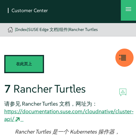
|
Index
|
SUSE Edge 文档
|
组件
|
Rancher Turtles
在此页上
7
Rancher Turtles
请参见 Rancher Turtles 文档，网址为：
https://documentation.suse.com/cloudnative/cluster-
api/
Rancher Turtles 是一个 Kubernetes 操作器，