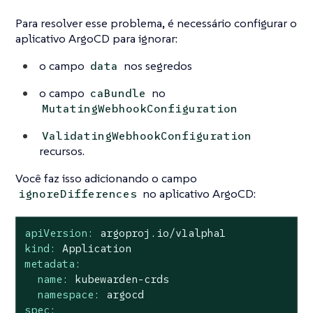
Para resolver esse problema, é necessário configurar o
aplicativo ArgoCD para ignorar:
o campo
nos segredos
data
o campo
no
caBundle
MutatingWebhookConfiguration
ValidatingWebhookConfiguration
recursos.
Você faz isso adicionando o campo
no aplicativo ArgoCD:
ignoreDifferences
apiVersion:
argoproj.io/v1alpha1
kind:
Application
metadata:
name:
kubewarden-crds
namespace:
argocd
spec: