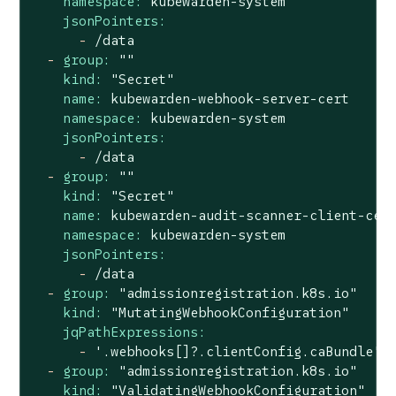
namespace:
kubewarden-system
jsonPointers:
-
/data
-
group:
""
kind:
"Secret"
name:
kubewarden-webhook-server-cert
namespace:
kubewarden-system
jsonPointers:
-
/data
-
group:
""
kind:
"Secret"
name:
kubewarden-audit-scanner-client-cer
namespace:
kubewarden-system
jsonPointers:
-
/data
-
group:
"admissionregistration.k8s.io"
kind:
"MutatingWebhookConfiguration"
jqPathExpressions:
-
'.webhooks[]?.clientConfig.caBundle'
-
group:
"admissionregistration.k8s.io"
kind:
"ValidatingWebhookConfiguration"