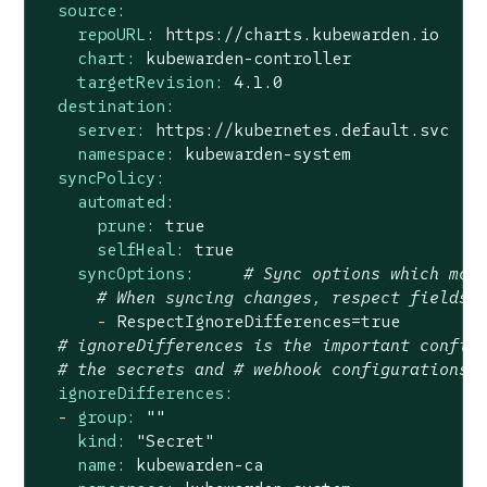
source:
repoURL:
https://charts.kubewarden.io
chart:
kubewarden-controller
targetRevision:
4.1
.0
destination:
server:
https://kubernetes.default.svc
namespace:
kubewarden-system
syncPolicy:
automated:
prune:
true
selfHeal:
true
syncOptions:
# Sync options which mod
# When syncing changes, respect fields 
-
RespectIgnoreDifferences=true
# ignoreDifferences is the important config
# the secrets and # webhook configurations 
ignoreDifferences:
-
group:
""
kind:
"Secret"
name:
kubewarden-ca