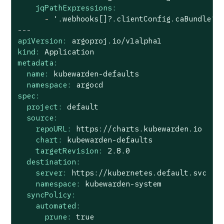
jqPathExpressions:
-
'.webhooks[]?.clientConfig.caBundle'
---
apiVersion:
argoproj.io/v1alpha1
kind:
Application
metadata:
name:
kubewarden-defaults
namespace:
argocd
spec:
project:
default
source:
repoURL:
https://charts.kubewarden.io
chart:
kubewarden-defaults
targetRevision:
2.8
.0
destination:
server:
https://kubernetes.default.svc
namespace:
kubewarden-system
syncPolicy:
automated:
prune:
true